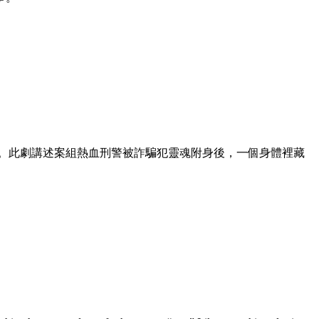
打造。此劇講述案組熱血刑警被詐騙犯靈魂附身後，一個身體裡藏