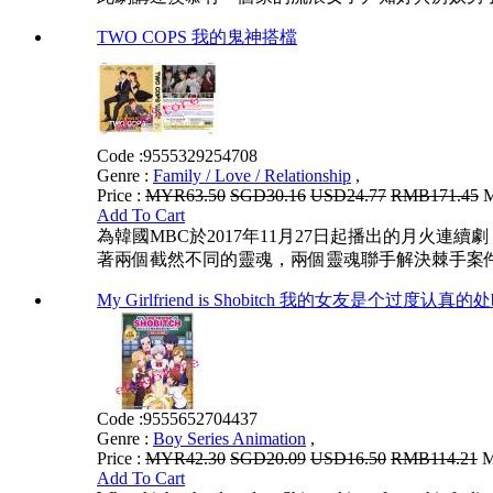
TWO COPS 我的鬼神搭檔
Code :
9555329254708
Genre :
Family / Love / Relationship
,
Price :
MYR63.50
SGD30.16
USD24.77
RMB171.45
M
Add To Cart
為韓國MBC於2017年11月27日起播出的月
著兩個截然不同的靈魂，兩個靈魂聯手解決棘手案
My Girlfriend is Shobitch 我的女友是个过度认真的处b
Code :
9555652704437
Genre :
Boy Series Animation
,
Price :
MYR42.30
SGD20.09
USD16.50
RMB114.21
M
Add To Cart