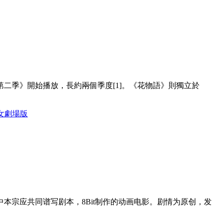
第二季》開始播放，長約兩個季度[1]。《花物語》則獨立於
的少女劇場版
宗应共同谱写剧本，8Bit制作的动画电影。剧情为原创，发