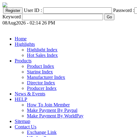
User ID :
Password :
Keyword
08Aug2026 - 02:14 26 PM
Home
Highlights
Highlight Index
Hot Sales Index
Products
Product Index
Staring Index
Manufacturer Index
Director Index
Producer Index
News & Events
HELP
How To Join Member
Make Payment By Paypal
Make Payment By WorldPay
Sitemap
Contact Us
Exchange Link