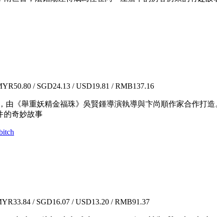
YR50.80 / SGD24.13 / USD19.81 / RMB137.16
火連續劇，由《舉重妖精金福珠》吳賢鍾導演執導與卞尚順作家合作
件的奇妙故事
itch
YR33.84 / SGD16.07 / USD13.20 / RMB91.37