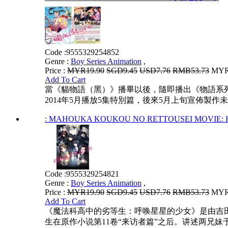
Code :
9555329254852
Genre :
Boy Series Animation
,
Price :
MYR19.90
SGD9.45
USD7.76
RMB53.73
MYR1
Add To Cart
當《貓物語（黑）》播畢以後，隨即播出《物語系列 
2014年5月播放5集特別篇，後來5月上旬宣佈製作未
: MAHOUKA KOUKOU NO RETTOUSEI MO
Code :
9555329254821
Genre :
Boy Series Animation
,
Price :
MYR19.90
SGD9.45
USD7.76
RMB53.73
MYR1
Add To Cart
《魔法科高中的劣等生：呼唤星星的少女》是由吉田
生在原作小说第11卷“来访者篇”之后。讲述两兄妹