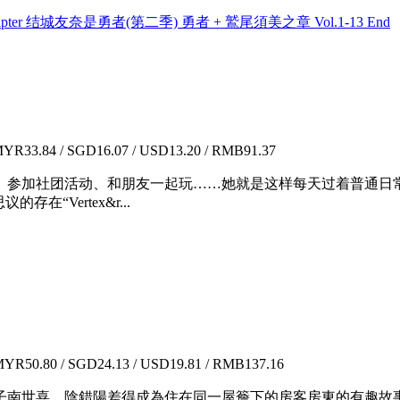
 +Hero Chapter 结城友奈是勇者(第二季) 勇者 + 鷲尾須美之章 Vol.1-13 End
YR33.84 / SGD16.07 / USD13.20 / RMB91.37
、参加社团活动、和朋友一起玩……她就是这样每天过着普通日常
“Vertex&r...
YR50.80 / SGD24.13 / USD19.81 / RMB137.16
子南世喜，陰錯陽差得成為住在同一屋簷下的房客房東的有趣故