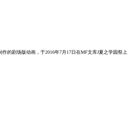
USE制作的剧场版动画，于2016年7月17日在MF文库J夏之学园祭上