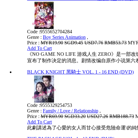
Code :
9555652704284
Genre :
Boy Series Animation
,
Price :
MYR19.90
SGD9.45
USD7.76
RMB53.73
MYR1
Add To Cart
《NO GAME NO LIFE 游戏人生 ZERO》是一
宣布了制作决定的消息。剧情改编自原作小说第六
BLACK KNIGHT 黑騎士 VOL. 1 - 16 END (DVD)
Code :
9555329254753
Genre :
Family / Love / Relationship
,
Price :
MYR69.90
SGD33.20
USD27.26
RMB188.73
M
Add To Cart
此劇講述為了心愛的女人而甘心接受危險命運\的純