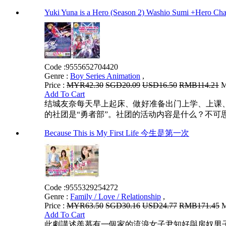
Yuki Yuna is a Hero (Season 2) Washio Sumi
Code :
9555652704420
Genre :
Boy Series Animation
,
Price :
MYR42.30
SGD20.09
USD16.50
RMB114.21
M
Add To Cart
结城友奈每天早上起床、做好准备出门上学、上课
的社团是“勇者部”。社团的活动内容是什么？不可思议的存在
Because This is My First Life 今生是第一次
Code :
9555329254272
Genre :
Family / Love / Relationship
,
Price :
MYR63.50
SGD30.16
USD24.77
RMB171.45
M
Add To Cart
此劇講述羨慕有一個家的流浪女子尹知好與房奴男