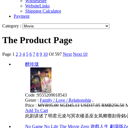
Wholeseller
WebsiteLinks
Shipping Calculator
Payment
Category :
The Product Page
Page
1
2
3
4
5
6
7
8
9
10
Of 597
Next
Next 10
醉玲珑
Code :
9555209018543
Genre :
Family / Love / Relationship
,
Price :
MYR95.00
SGD45.13
USD37.05
RMB256.50
M
Add To Cart
此剧讲述了明君元凌与冥衣楼圣巫女凤卿塵刻骨銘
No Game No Life The Movie Zero 遊戲人生 劇場版Ze