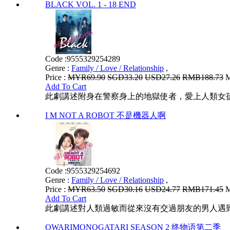
BLACK VOL. 1 - 18 END
Code :
9555329254289
Genre :
Family / Love / Relationship
,
Price :
MYR69.90
SGD33.20
USD27.26
RMB188.73
M
Add To Cart
此劇講述附身在警察身上的地獄使者，愛上人類女
I M NOT A ROBOT 不是機器人啊
Code :
9555329254692
Genre :
Family / Love / Relationship
,
Price :
MYR63.50
SGD30.16
USD24.77
RMB171.45
M
Add To Cart
此劇講述對人類過敏而從來沒有交過朋友的男人遇
OWARIMONOGATARI SEASON 2 终物语第二季