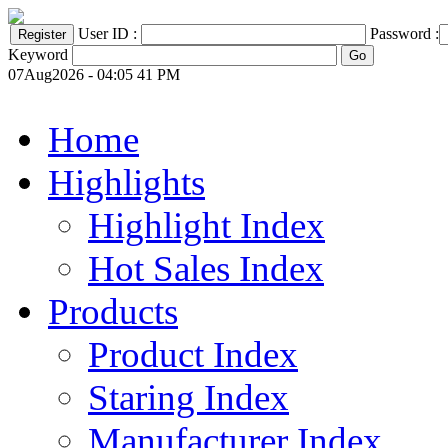
User ID :
Password :
Keyword
07Aug2026 - 04:05 41 PM
Home
Highlights
Highlight Index
Hot Sales Index
Products
Product Index
Staring Index
Manufacturer Index