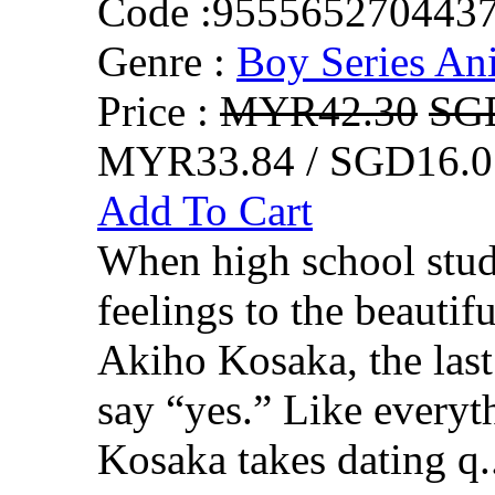
Code :
955565270443
Genre :
Boy Series An
Price :
MYR42.30
SG
MYR33.84 / SGD16.0
Add To Cart
When high school stud
feelings to the beautifu
Akiho Kosaka, the last
say “yes.” Like everythi
Kosaka takes dating q.