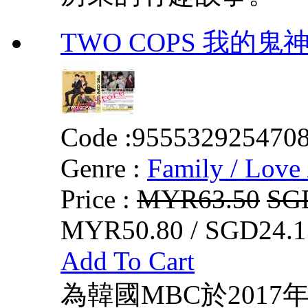
TWO COPS 我的鬼
Code :
955532925470
Genre :
Family / Love 
Price :
MYR63.50
SG
MYR50.80 / SGD24.1
Add To Cart
為韓國MBC於2017