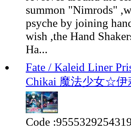
summon "Nimrods" ,we
psyche by joining hands
wish ,the Hand Shakers
Ha...
Fate / Kaleid Liner Pr
Chikai 魔法少女
Code :
955532925431