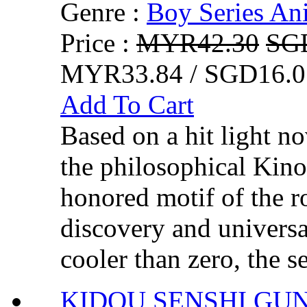
Genre :
Boy Series An
Price :
MYR42.30
SG
MYR33.84 / SGD16.0
Add To Cart
Based on a hit light no
the philosophical Kino
honored motif of the ro
discovery and universa
cooler than zero, the se
KIDOU SENSHI G