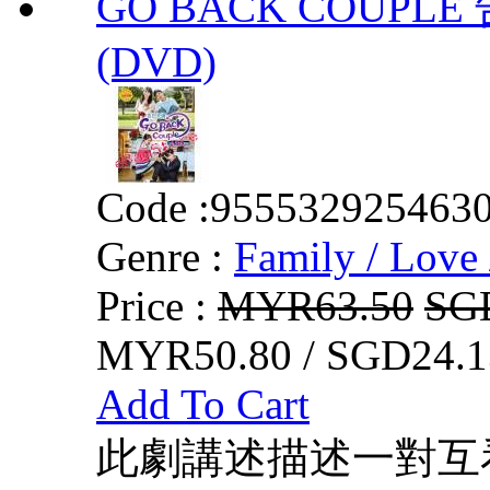
GO BACK COUPLE 
(DVD)
Code :
955532925463
Genre :
Family / Love 
Price :
MYR63.50
SG
MYR50.80 / SGD24.1
Add To Cart
此劇講述描述一對互