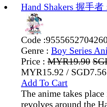
Hand Shakers 握手者 :
Code :
955565270426
Genre :
Boy Series An
Price :
MYR19.90
SG
MYR15.92 / SGD7.56
Add To Cart
The anime takes place
revolves around the H