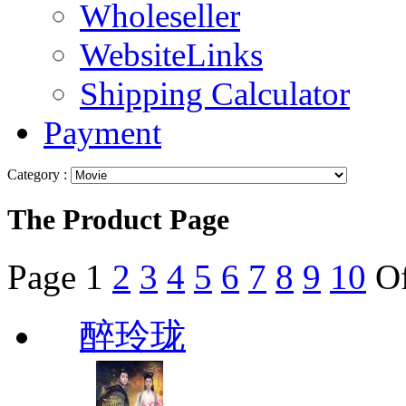
Wholeseller
WebsiteLinks
Shipping Calculator
Payment
Category :
The Product Page
Page
1
2
3
4
5
6
7
8
9
10
O
醉玲珑