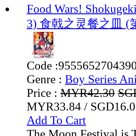
Food Wars! Shokugeki
3) 食戟之灵餐之皿 (
Code :
955565270439
Genre :
Boy Series An
Price :
MYR42.30
SG
MYR33.84 / SGD16.0
Add To Cart
The Moon Festival is 