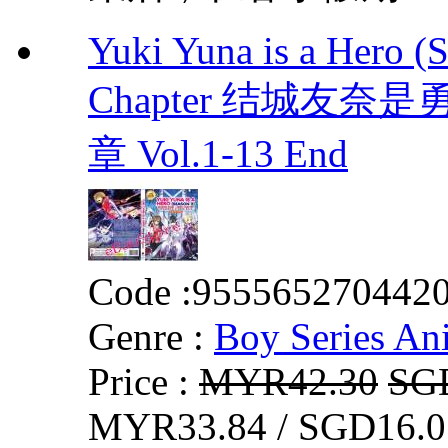
Yuki Yuna is a Hero (
Chapter 结城友奈
章 Vol.1-13 End
Code :
955565270442
Genre :
Boy Series An
Price :
MYR42.30
SG
MYR33.84 / SGD16.0