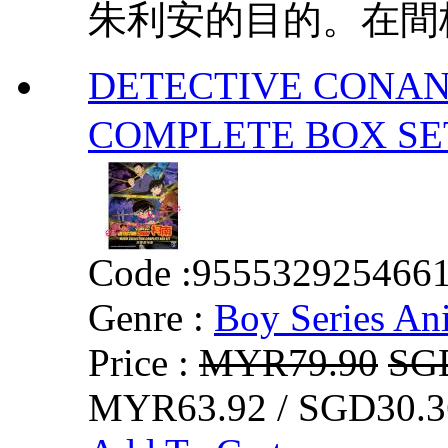
朱利安的目的。在間桐
DETECTIVE CONAN
COMPLETE BOX
Code :
955532925466
Genre :
Boy Series An
Price :
MYR79.90
SG
MYR63.92 / SGD30.3