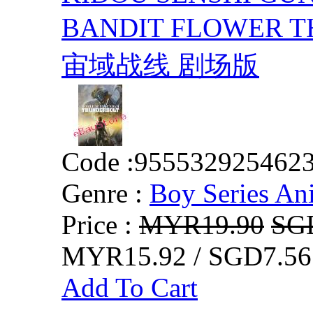
BANDIT FLOWER
宙域战线 剧场版
Code :
955532925462
Genre :
Boy Series An
Price :
MYR19.90
SG
MYR15.92 / SGD7.56
Add To Cart