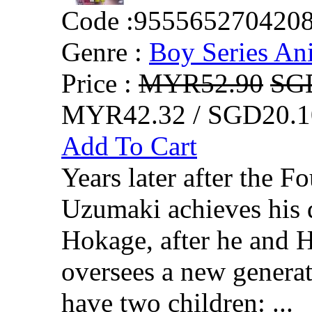
Code :
955565270420
Genre :
Boy Series An
Price :
MYR52.90
SG
MYR42.32 / SGD20.1
Add To Cart
Years later after the F
Uzumaki achieves his 
Hokage, after he and 
oversees a new generat
have two children: ...