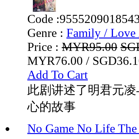
Code :
955520901854
Genre :
Family / Love 
Price :
MYR95.00
SG
MYR76.00 / SGD36.1
Add To Cart
此剧讲述了明君元凌
心的故事
No Game No Life 