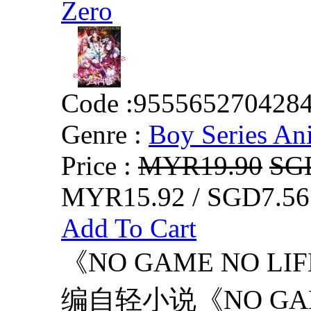
Zero
Code :
955565270428
Genre :
Boy Series An
Price :
MYR19.90
SG
MYR15.92 / SGD7.56
Add To Cart
《NO GAME NO L
编自轻小说《NO GAM