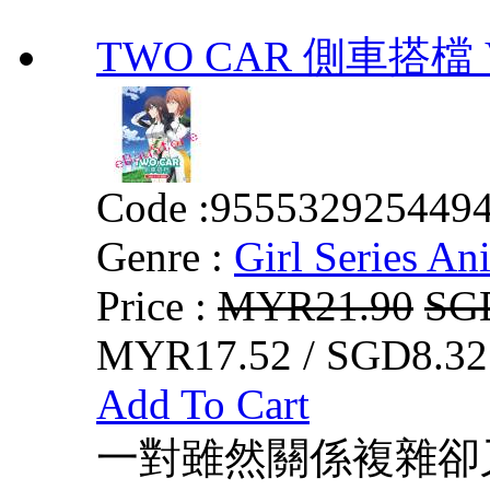
TWO CAR 側車搭檔 VO
Code :
955532925449
Genre :
Girl Series An
Price :
MYR21.90
SG
MYR17.52 / SGD8.32
Add To Cart
一對雖然關係複雜卻