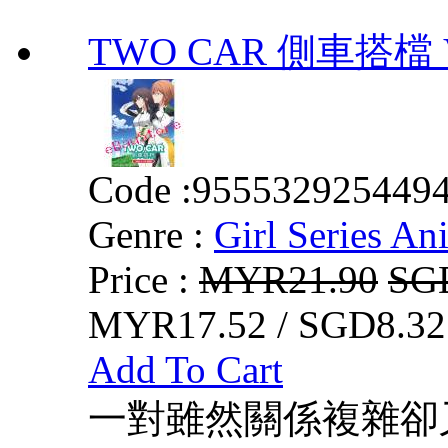
TWO CAR 側車搭檔 VO
Code :
955532925449
Genre :
Girl Series An
Price :
MYR21.90
SG
MYR17.52 / SGD8.32
Add To Cart
一對雖然關係複雜卻