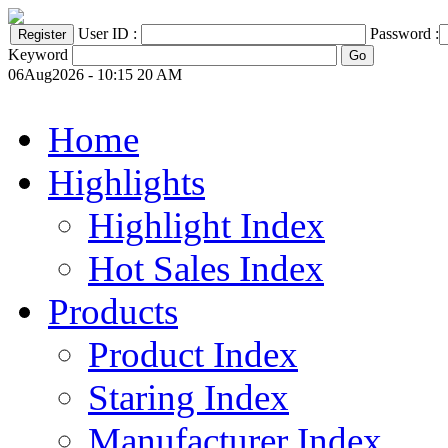
User ID :
Password :
Keyword
06Aug2026 - 10:15 20 AM
Home
Highlights
Highlight Index
Hot Sales Index
Products
Product Index
Staring Index
Manufacturer Index