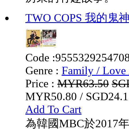
TWO COPS 我的鬼
Code :
955532925470
Genre :
Family / Love 
Price :
MYR63.50
SG
MYR50.80 / SGD24.1
Add To Cart
為韓國MBC於2017