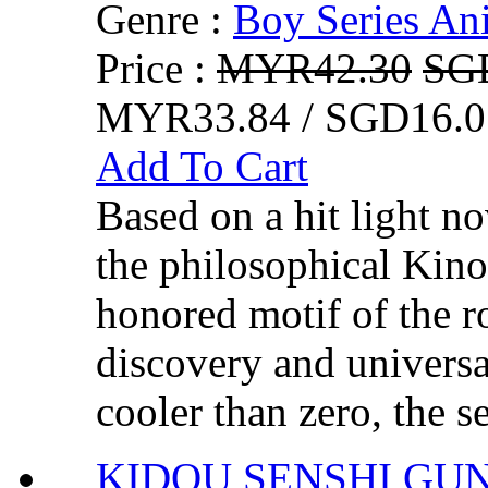
Genre :
Boy Series An
Price :
MYR42.30
SG
MYR33.84 / SGD16.0
Add To Cart
Based on a hit light no
the philosophical Kino
honored motif of the ro
discovery and universa
cooler than zero, the se
KIDOU SENSHI G