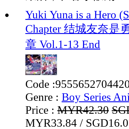
Yuki Yuna is a Hero (
Chapter 结城友奈
章 Vol.1-13 End
Code :
955565270442
Genre :
Boy Series An
Price :
MYR42.30
SG
MYR33.84 / SGD16.0