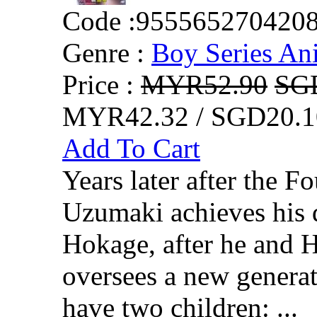
Code :
955565270420
Genre :
Boy Series An
Price :
MYR52.90
SG
MYR42.32 / SGD20.1
Add To Cart
Years later after the F
Uzumaki achieves his 
Hokage, after he and 
oversees a new generat
have two children: ...