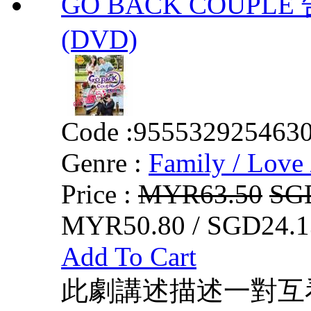
GO BACK COUPLE 
(DVD)
Code :
955532925463
Genre :
Family / Love 
Price :
MYR63.50
SG
MYR50.80 / SGD24.1
Add To Cart
此劇講述描述一對互