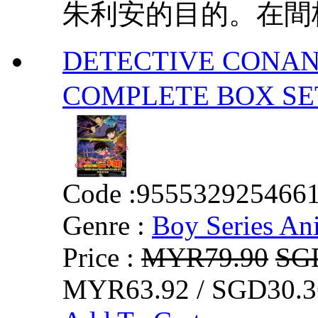
朱利安的目的。在間桐
DETECTIVE CONAN
COMPLETE BOX
Code :
955532925466
Genre :
Boy Series An
Price :
MYR79.90
SG
MYR63.92 / SGD30.3