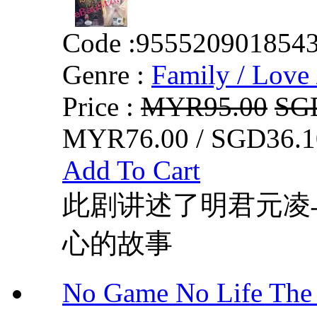
Code :
955520901854
Genre :
Family / Love 
Price :
MYR95.00
SG
MYR76.00 / SGD36.1
Add To Cart
此剧讲述了明君元凌
心的故事
No Game No Life 