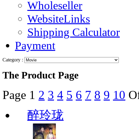
Wholeseller
WebsiteLinks
Shipping Calculator
Payment
Category :
The Product Page
Page
1
2
3
4
5
6
7
8
9
10
O
醉玲珑