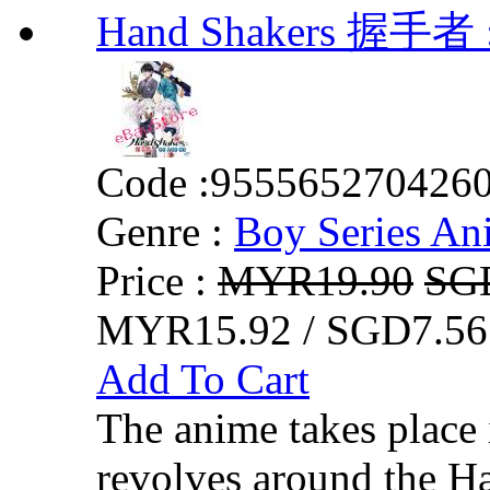
Hand Shakers 握手者 :
Code :
955565270426
Genre :
Boy Series An
Price :
MYR19.90
SG
MYR15.92 / SGD7.56
Add To Cart
The anime takes place
revolves around the H