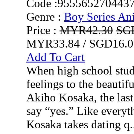
Code :
955565270443
Genre :
Boy Series An
Price :
MYR42.30
SG
MYR33.84 / SGD16.0
Add To Cart
When high school stud
feelings to the beautifu
Akiho Kosaka, the last
say “yes.” Like everythi
Kosaka takes dating q.