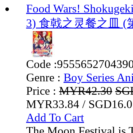
Food Wars! Shokugeki
3) 食戟之灵餐之皿 (
Code :
955565270439
Genre :
Boy Series An
Price :
MYR42.30
SG
MYR33.84 / SGD16.0
Add To Cart
The Moon Festival is 