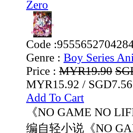
Zero
Code :
955565270428
Genre :
Boy Series An
Price :
MYR19.90
SG
MYR15.92 / SGD7.56
Add To Cart
《NO GAME NO L
编自轻小说《NO GAM