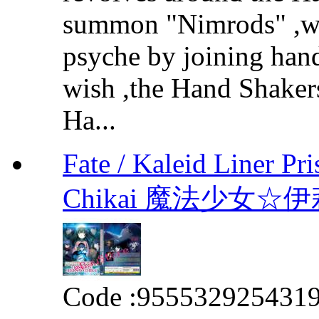
summon "Nimrods" ,we
psyche by joining hands
wish ,the Hand Shakers
Ha...
Fate / Kaleid Liner Pr
Chikai 魔法少女
Code :
955532925431