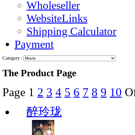
Wholeseller
WebsiteLinks
Shipping Calculator
Payment
Category :
The Product Page
Page
1
2
3
4
5
6
7
8
9
10
O
醉玲珑