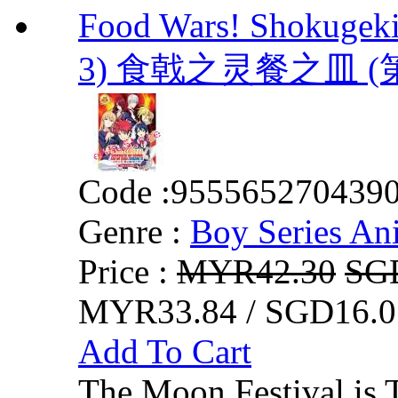
Food Wars! Shokugeki
3) 食戟之灵餐之皿 (
Code :
955565270439
Genre :
Boy Series An
Price :
MYR42.30
SG
MYR33.84 / SGD16.0
Add To Cart
The Moon Festival is 