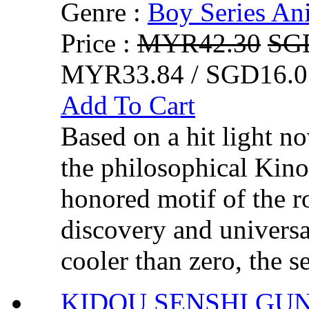
Genre :
Boy Series An
Price :
MYR42.30
SG
MYR33.84 / SGD16.0
Add To Cart
Based on a hit light no
the philosophical Kino
honored motif of the ro
discovery and universa
cooler than zero, the se
KIDOU SENSHI G