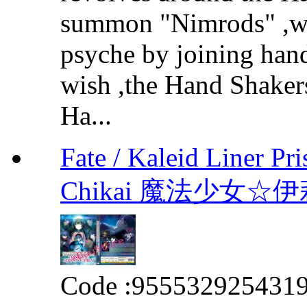
summon "Nimrods" ,we
psyche by joining hands
wish ,the Hand Shakers
Ha...
Fate / Kaleid Liner Pr
Chikai 魔法少女
Code :
955532925431