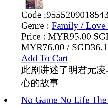
Code :
955520901854
Genre :
Family / Love 
Price :
MYR95.00
SG
MYR76.00 / SGD36.1
Add To Cart
此剧讲述了明君元凌
心的故事
No Game No Life 