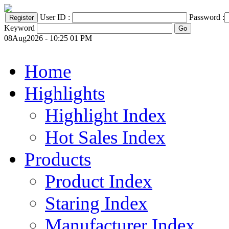
User ID :
Password :
Keyword
08Aug2026 - 10:25 01 PM
Home
Highlights
Highlight Index
Hot Sales Index
Products
Product Index
Staring Index
Manufacturer Index