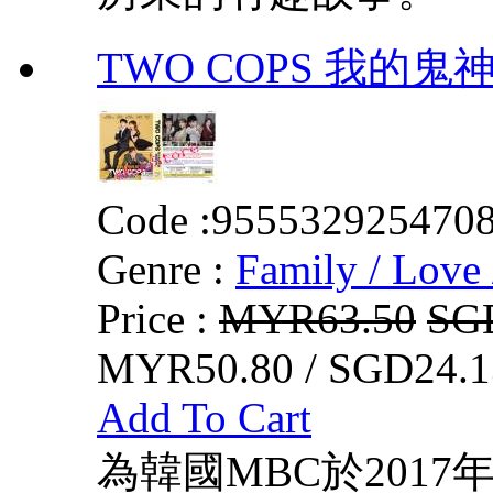
TWO COPS 我的鬼
Code :
955532925470
Genre :
Family / Love 
Price :
MYR63.50
SG
MYR50.80 / SGD24.1
Add To Cart
為韓國MBC於2017