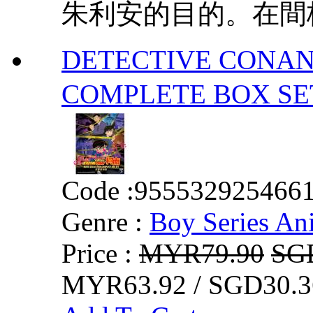
朱利安的目的。在間桐
DETECTIVE CONAN
COMPLETE BOX
Code :
955532925466
Genre :
Boy Series An
Price :
MYR79.90
SG
MYR63.92 / SGD30.3