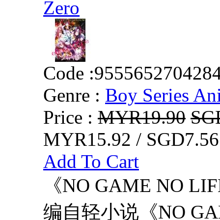
Zero
Code :
955565270428
Genre :
Boy Series An
Price :
MYR19.90
SG
MYR15.92 / SGD7.56
Add To Cart
《NO GAME NO L
编自轻小说《NO GAM