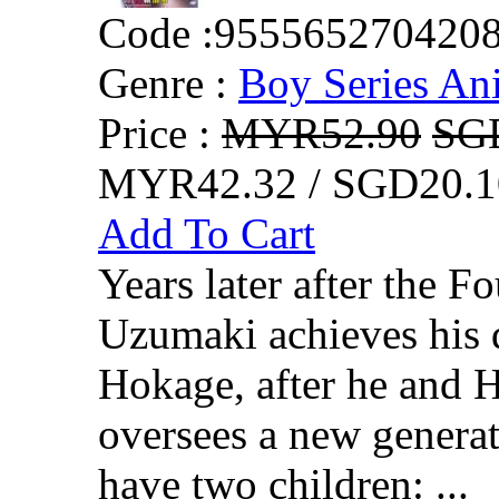
Code :
955565270420
Genre :
Boy Series An
Price :
MYR52.90
SG
MYR42.32 / SGD20.1
Add To Cart
Years later after the F
Uzumaki achieves his 
Hokage, after he and 
oversees a new generat
have two children: ...