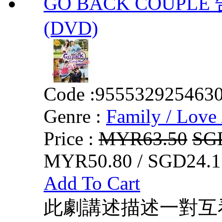
GO BACK COUPLE 
(DVD)
Code :
955532925463
Genre :
Family / Love 
Price :
MYR63.50
SG
MYR50.80 / SGD24.1
Add To Cart
此劇講述描述一對互