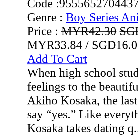
Code :
955565270443
Genre :
Boy Series An
Price :
MYR42.30
SG
MYR33.84 / SGD16.0
Add To Cart
When high school stud
feelings to the beautifu
Akiho Kosaka, the last
say “yes.” Like everythi
Kosaka takes dating q.