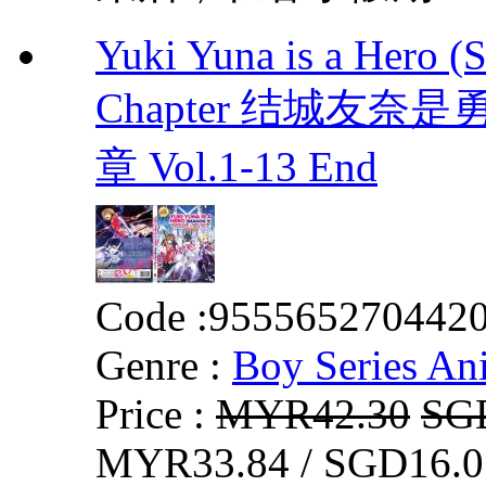
Yuki Yuna is a Hero (
Chapter 结城友奈
章 Vol.1-13 End
Code :
955565270442
Genre :
Boy Series An
Price :
MYR42.30
SG
MYR33.84 / SGD16.0