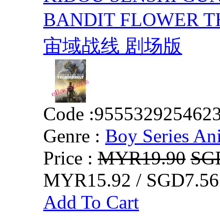
BANDIT FLOWER
宙域战线 剧场版
Code :
955532925462
Genre :
Boy Series An
Price :
MYR19.90
SG
MYR15.92 / SGD7.56
Add To Cart