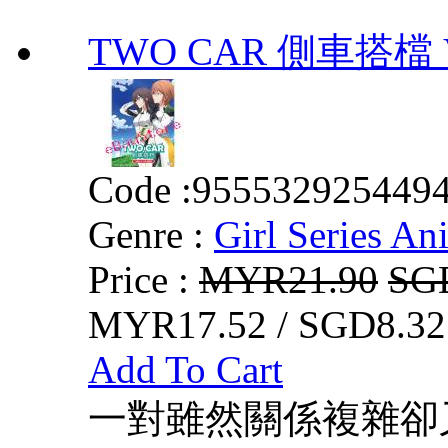
TWO CAR 側車搭檔 VO
Code :
955532925449
Genre :
Girl Series An
Price :
MYR21.90
SG
MYR17.52 / SGD8.32
Add To Cart
一對雖然關係複雜卻