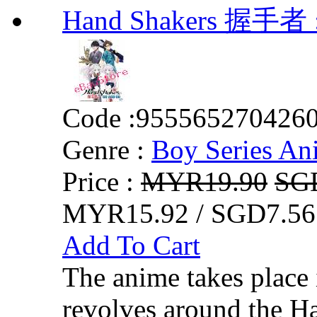
Hand Shakers 握手者 :
Code :
955565270426
Genre :
Boy Series An
Price :
MYR19.90
SG
MYR15.92 / SGD7.56
Add To Cart
The anime takes place
revolves around the H