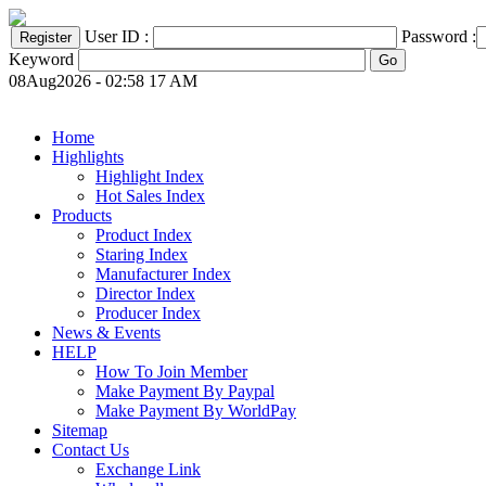
User ID :
Password :
Keyword
08Aug2026 - 02:58 17 AM
Home
Highlights
Highlight Index
Hot Sales Index
Products
Product Index
Staring Index
Manufacturer Index
Director Index
Producer Index
News & Events
HELP
How To Join Member
Make Payment By Paypal
Make Payment By WorldPay
Sitemap
Contact Us
Exchange Link