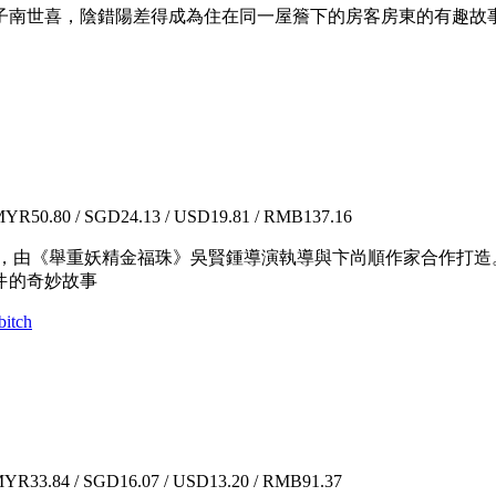
子南世喜，陰錯陽差得成為住在同一屋簷下的房客房東的有趣故
YR50.80 / SGD24.13 / USD19.81 / RMB137.16
火連續劇，由《舉重妖精金福珠》吳賢鍾導演執導與卞尚順作家合作
件的奇妙故事
itch
YR33.84 / SGD16.07 / USD13.20 / RMB91.37