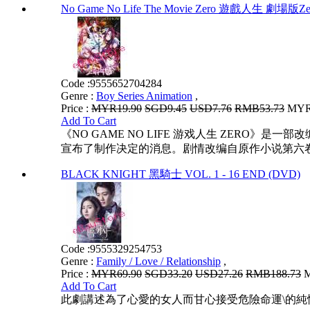
No Game No Life The Movie Zero 遊戲人生 劇場版Ze
Code :
9555652704284
Genre :
Boy Series Animation
,
Price :
MYR19.90
SGD9.45
USD7.76
RMB53.73
MYR1
Add To Cart
《NO GAME NO LIFE 游戏人生 ZERO》是一
宣布了制作决定的消息。剧情改编自原作小说第六
BLACK KNIGHT 黑騎士 VOL. 1 - 16 END (DVD)
Code :
9555329254753
Genre :
Family / Love / Relationship
,
Price :
MYR69.90
SGD33.20
USD27.26
RMB188.73
M
Add To Cart
此劇講述為了心愛的女人而甘心接受危險命運\的純