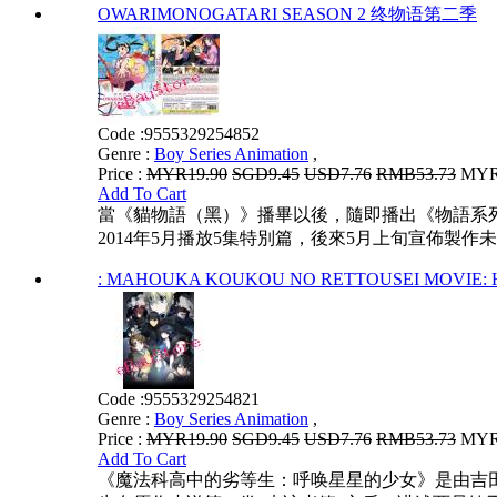
OWARIMONOGATARI SEASON 2 终物语第二季
Code :
9555329254852
Genre :
Boy Series Animation
,
Price :
MYR19.90
SGD9.45
USD7.76
RMB53.73
MYR1
Add To Cart
當《貓物語（黑）》播畢以後，隨即播出《物語系列 
2014年5月播放5集特別篇，後來5月上旬宣佈製作未
: MAHOUKA KOUKOU NO RETTOUSEI MO
Code :
9555329254821
Genre :
Boy Series Animation
,
Price :
MYR19.90
SGD9.45
USD7.76
RMB53.73
MYR1
Add To Cart
《魔法科高中的劣等生：呼唤星星的少女》是由吉田