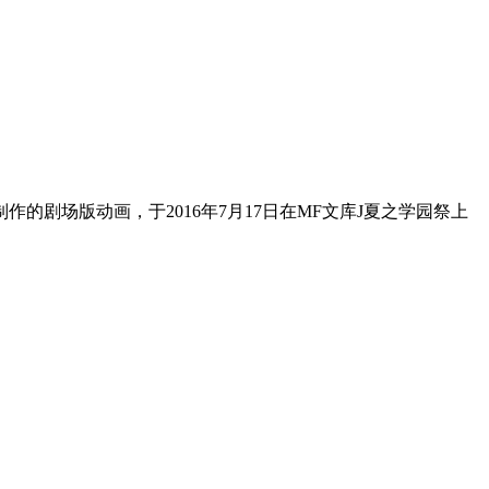
USE制作的剧场版动画，于2016年7月17日在MF文库J夏之学园祭上