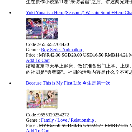
生在原作小说第11卷“来访者篇”之后。讲述两兄妹
Yuki Yuna is a Hero (Season 2) Washio Sumi
Code :
9555652704420
Genre :
Boy Series Animation
,
Price :
MYR42.30
SGD20.09
USD16.50
RMB114.21
M
Add To Cart
结城友奈每天早上起床、做好准备出门上学、上课
的社团是“勇者部”。社团的活动内容是什么？不可思议的存在
Because This is My First Life 今生是第一次
Code :
9555329254272
Genre :
Family / Love / Relationship
,
Price :
MYR63.50
SGD30.16
USD24.77
RMB171.45
M
Add To Cart