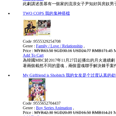
此劇講述羨慕有一個家的流浪女子尹知好與房奴男
TWO COPS 我的鬼神搭檔
Code :
9555329254708
Genre :
Family / Love / Relationship
,
Price :
MYR63.50
SGD30.16
USD24.77
RMB171.45
M
Add To Cart
為韓國MBC於2017年11月27日起播出的月
著兩個截然不同的靈魂，兩個靈魂聯手解決棘手案
My Girlfriend is Shobitch 我的女友是个过度认真的处b
Code :
9555652704437
Genre :
Boy Series Animation
,
Price :
MYR42.30
SGD20.09
USD16.50
RMB114.21
M