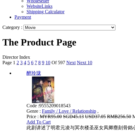
Wholeseller
WebsiteLinks
Shipping Calculator
Payment
Category :
The Product Page
Director Index
Page
1
2
3
4
5
6
7
8
9
10
Of 597
Next
Next 10
醉玲珑
Code :
9555209018543
Genre :
Family / Love / Relationship
,
Price :
MYR95.00
SGD45.13
USD37.05
RMB256.50
M
Add To Cart
此剧讲述了明君元凌与冥衣楼圣巫女凤卿塵刻骨銘