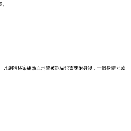
事。
打造。此劇講述案組熱血刑警被詐騙犯靈魂附身後，一個身體裡藏