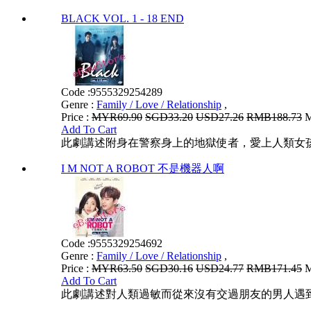
BLACK VOL. 1 - 18 END
Code :
9555329254289
Genre :
Family / Love / Relationship
,
Price :
MYR69.90
SGD33.20
USD27.26
RMB188.73
M
Add To Cart
此劇講述附身在警察身上的地獄使者，愛上人類女
I M NOT A ROBOT 不是機器人啊
Code :
9555329254692
Genre :
Family / Love / Relationship
,
Price :
MYR63.50
SGD30.16
USD24.77
RMB171.45
M
Add To Cart
此劇講述對人類過敏而從來沒有交過朋友的男人遇