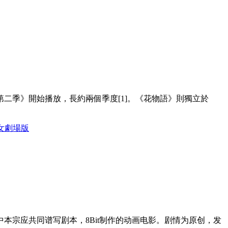
第二季》開始播放，長約兩個季度[1]。《花物語》則獨立於
的少女劇場版
宗应共同谱写剧本，8Bit制作的动画电影。剧情为原创，发