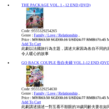
THE PACKAGE VOL. 1 - 12 END (DVD)
Code :
9555329254265
Genre :
Family / Love / Relationship
,
Price :
MYR63.50
SGD30.16
USD24.77
RMB171.45
M
Add To Cart
此劇以法國旅行為主題，講述大家因為各自不同的
令人暖心的故事
GO BACK COUPLE 告白夫婦 VOL.1-12 END (DVD
Code :
9555329254630
Genre :
Family / Love / Relationship
,
Price :
MYR63.50
SGD30.16
USD24.77
RMB171.45
M
Add To Cart
此劇講述描述一對互看不順眼的38歲同齡夫妻在如