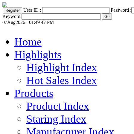
User ID :
Password :
Keyword
07Aug2026 - 01:49 47 PM
Home
Highlights
Highlight Index
Hot Sales Index
Products
Product Index
Staring Index
Manufacturer Index