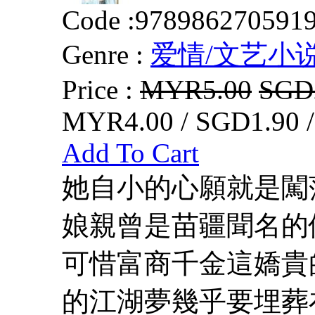
Code :
978986270591
Genre :
爱情/文艺小
Price :
MYR5.00
SGD
MYR4.00 / SGD1.90 
Add To Cart
她自小的心願就是闖
娘親曾是苗疆聞名的
可惜富商千金這嬌貴
的江湖夢幾乎要埋葬