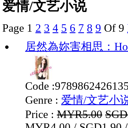
爱情/文艺小说
Page
1
2
3
4
5
6
7
8
9
Of 9
居然為妳害相思：Ho
Code :
978986242613
Genre :
爱情/文艺小
Price :
MYR5.00
SGD
MYR4.00 / SGD1.90 