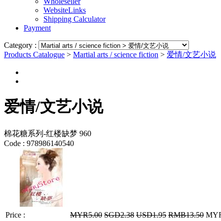
Wholeseller
WebsiteLinks
Shipping Calculator
Payment
Category :
Products Catalogue
>
Martial arts / science fiction
>
爱情/文艺小说
爱情/文艺小说
棉花糖系列-红楼缺梦 960
Code :
978986140540
Price :
MYR5.00
SGD2.38
USD1.95
RMB13.50
MYR4