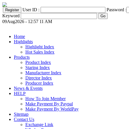
User ID :
Password :
Keyword
09Aug2026 - 12:57 11 AM
Home
Highlights
Highlight Index
Hot Sales Index
Products
Product Index
Staring Index
Manufacturer Index
Director Index
Producer Index
News & Events
HELP
How To Join Member
Make Payment By Paypal
Make Payment By WorldPay
Sitemap
Contact Us
Exchange Link