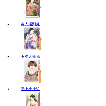
美人遇到虎
不准太寵我
戀上小徒兒