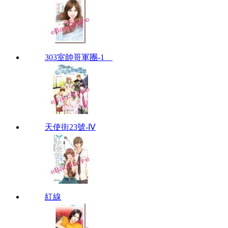
303室帥哥軍團-1
天使街23號-Ⅳ
紅線