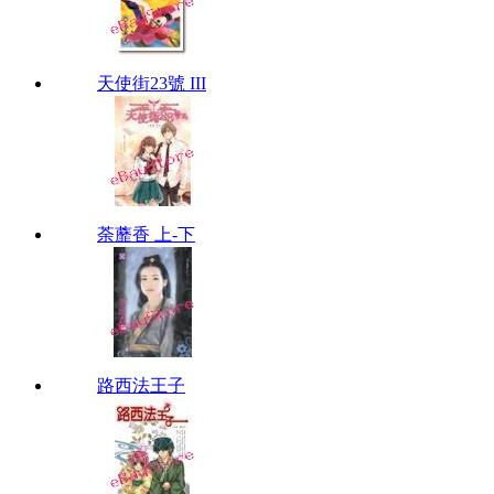
天使街23號 III
荼蘼香 上-下
路西法王子