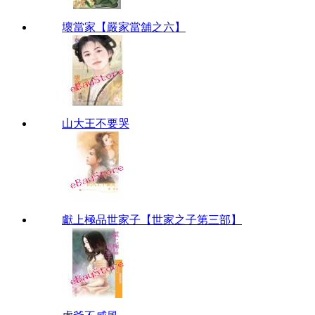
壞當家【嚴家當舖之六】
山大王不要哭
獻上極品世家子【世家之子第三部】