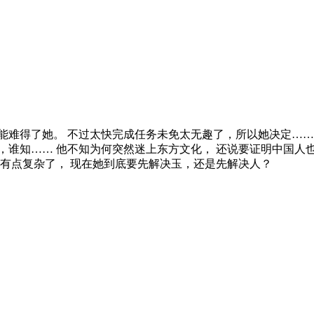
能难得了她。 不过太快完成任务未免太无趣了，所以她决定……
，谁知…… 他不知为何突然迷上东方文化， 还说要证明中国人
得有点复杂了， 现在她到底要先解决玉，还是先解决人？