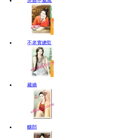
虎爺不威風
不老實總監
藏嬌
釀郎