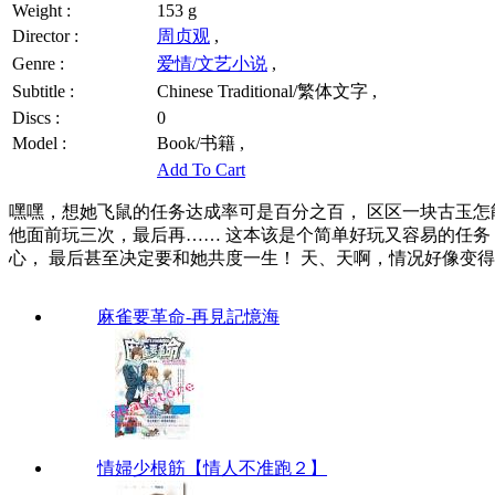
Weight :
153 g
Director :
周贞观
,
Genre :
爱情/文艺小说
,
Subtitle :
Chinese Traditional/繁体文字 ,
Discs :
0
Model :
Book/书籍 ,
Add To Cart
嘿嘿，想她飞鼠的任务达成率可是百分之百， 区区一块古玉怎
他面前玩三次，最后再…… 这本该是个简单好玩又容易的任务
心， 最后甚至决定要和她共度一生！ 天、天啊，情况好像变
麻雀要革命-再見記憶海
情婦少根筋【情人不准跑２】