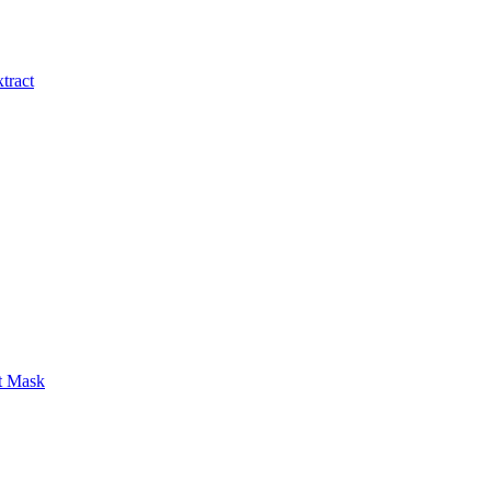
act
Mask