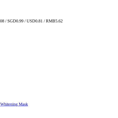
8 / SGD0.99 / USD0.81 / RMB5.62
tening Mask