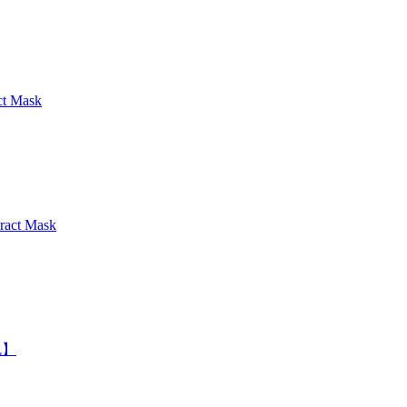
 Mask
t Mask
机】