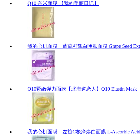
Q10 奈米面膜 【我的美丽日记】
我的心机面膜：葡萄籽靓白唤肤面膜 Grape Seed Extr
Q10緊緻彈力面膜【北海道恋人】Q10 Elastin Mask
我的心机面膜：左旋C极净焕白面膜 L-Ascorbic Aci