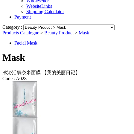
Wholeseller
WebsiteLinks
Shipping Calculator
Payment
Category :
Products Catalogue
>
Beauty Product
>
Mask
Facial Mask
Mask
冰沁活氧奈米面膜 【我的美丽日记】
Code :
A028