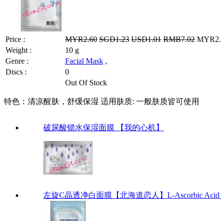
Price :
MYR2.60
SGD1.23
USD1.01
RMB7.02
MYR2.0
Weight :
10 g
Genre :
Facial Mask
,
Discs :
0
Out Of Stock
特色：清凉醒肤，舒缓保湿 适用肤质: 一般肤质皆可使用
破尿酸锁水保湿面膜 【我的心机】
左旋C晶透净白面膜【北海道恋人】L-Ascorbic Acid Whi