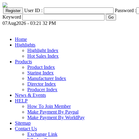
User ID :
Password :
Keyword
07Aug2026 - 03:21 32 PM
Home
Highlights
Highlight Index
Hot Sales Index
Products
Product Index
Staring Index
Manufacturer Index
Director Index
Producer Index
News & Events
HELP
How To Join Member
Make Payment By Paypal
Make Payment By WorldPay
Sitemap
Contact Us
Exchange Link