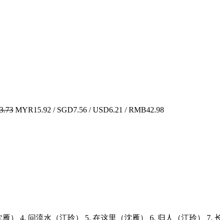
.73
MYR15.92 / SGD7.56 / USD6.21 / RMB42.98
来（沈雁） 4. 问流水（江玲） 5. 在这里（沈雁） 6. 归人（江玲） 