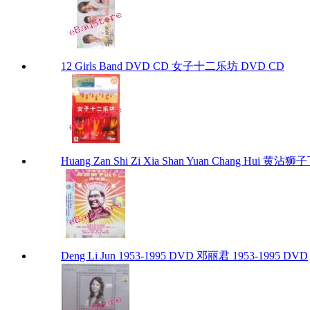
12 Girls Band DVD CD 女子十二乐坊 DVD CD
Huang Zan Shi Zi Xia Shan Yuan Chang Hui 黄
Deng Li Jun 1953-1995 DVD 邓丽君 1953-1995 DVD