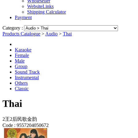
Wholeseller
WebsiteLinks
Shipping Calculator
Payment
Category :
Products Catalogue
>
Audio
>
Thai
Karaoke
Female
Male
Group
Sound Track
Instrumental
Others
Classic
Thai
2王2后民歌金韵
Code :
9557204050672