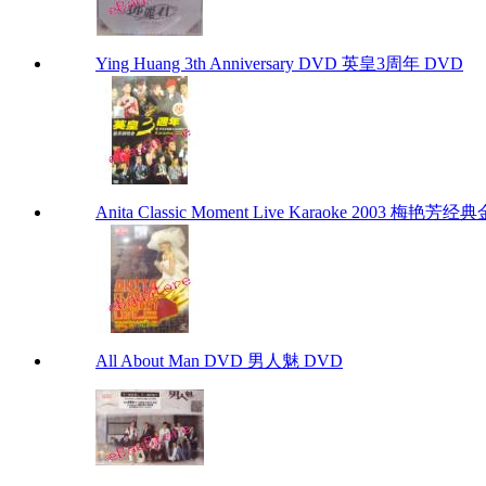
Ying Huang 3th Anniversary DVD 英皇3周年 DVD
Anita Classic Moment Live Karaoke 2003 梅艳芳
All About Man DVD 男人魅 DVD