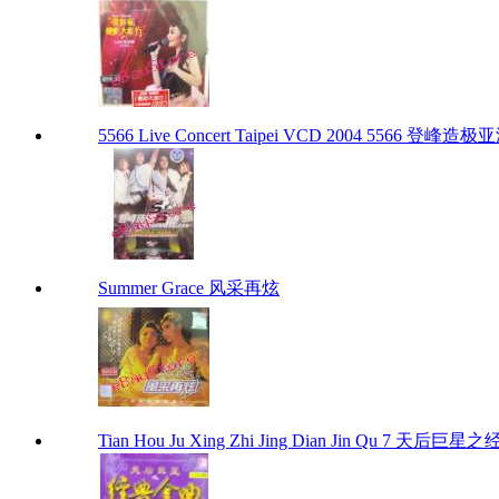
5566 Live Concert Taipei VCD 2004 5566 登峰造极
Summer Grace 风采再炫
Tian Hou Ju Xing Zhi Jing Dian Jin Qu 7 天后巨