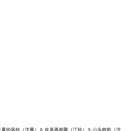
7. 长夏的风铃（沈雁） 8. 欢喜再相聚（江玲） 9. 山头牧歌（沈