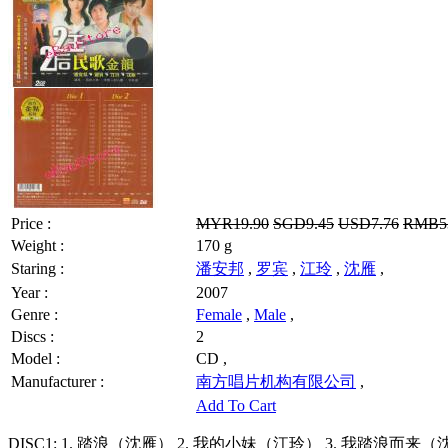
Price :
MYR19.90
SGD9.45
USD7.76
RMB53
Weight :
170 g
Staring :
潘安邦
,
罗宾
,
江玲
,
沈雁
,
Year :
2007
Genre :
Female
,
Male
,
Discs :
2
Model :
CD ,
Manufacturer :
南方唱片机构有限公司
,
Add To Cart
DISC1: 1. 踏浪（沈雁） 2. 我的小妹（江玲） 3. 我踏浪而