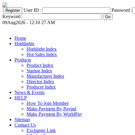
User ID :
Password :
Keyword
09Aug2026 - 12:10 27 AM
Home
Highlights
Highlight Index
Hot Sales Index
Products
Product Index
Staring Index
Manufacturer Index
Director Index
Producer Index
News & Events
HELP
How To Join Member
Make Payment By Paypal
Make Payment By WorldPay
Sitemap
Contact Us
Exchange Link