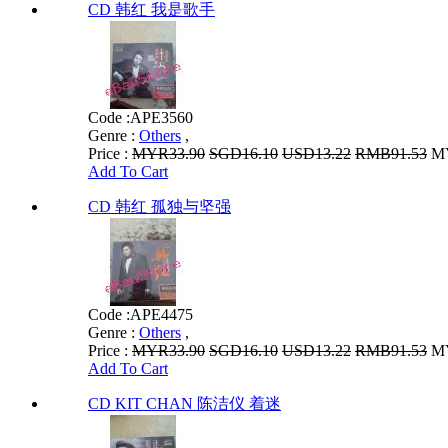
CD 韩红 我是歌手
Code :
APE3560
Genre :
Others
,
Price :
MYR33.90
SGD16.10
USD13.22
RMB91.53
MY
Add To Cart
CD 韩红 孤独与坚强
Code :
APE4475
Genre :
Others
,
Price :
MYR33.90
SGD16.10
USD13.22
RMB91.53
MY
Add To Cart
CD KIT CHAN 陈洁仪 着迷