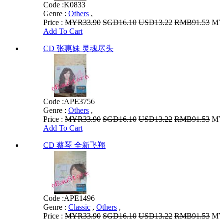
Code :
K0833
Genre :
Others
,
Price :
MYR33.90
SGD16.10
USD13.22
RMB91.53
MY
Add To Cart
CD 张惠妹 灵魂尽头
Code :
APE3756
Genre :
Others
,
Price :
MYR33.90
SGD16.10
USD13.22
RMB91.53
MY
Add To Cart
CD 蔡琴 全新飞翔
Code :
APE1496
Genre :
Classic
,
Others
,
Price :
MYR33.90
SGD16.10
USD13.22
RMB91.53
MY