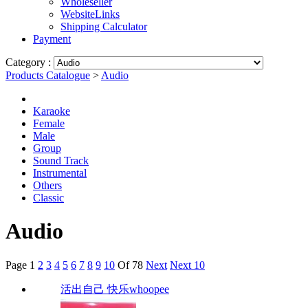
Wholeseller
WebsiteLinks
Shipping Calculator
Payment
Category :
Products Catalogue
>
Audio
Karaoke
Female
Male
Group
Sound Track
Instrumental
Others
Classic
Audio
Page
1
2
3
4
5
6
7
8
9
10
Of 78
Next
Next 10
活出自己 快乐whoopee