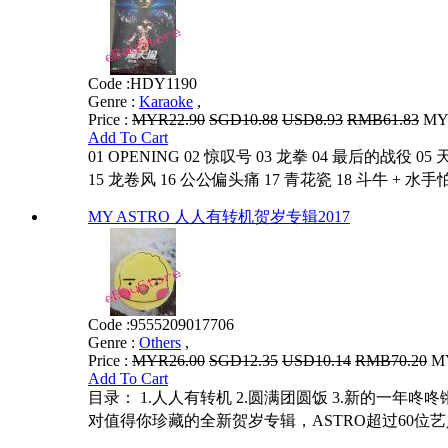
Code :
HDY1190
Genre :
Karaoke
,
Price :
MYR22.90
SGD10.88
USD8.93
RMB61.83
MYR
Add To Cart
01 OPENING 02 惊叹号 03 龙拳 04 最后的战役 0
15 龙卷风 16 公公偏头痛 17 青花瓷 18 斗牛 + 水手怕水
MY ASTRO 人人有转机贺岁专辑2017
Code :
9555209017706
Genre :
Others
,
Price :
MYR26.00
SGD12.35
USD10.14
RMB70.20
MY
Add To Cart
目录： 1.人人有转机 2.圆满团圆饭 3.新的一年咚咚
对值得你珍藏的全新贺岁专辑，ASTRO超过60位艺