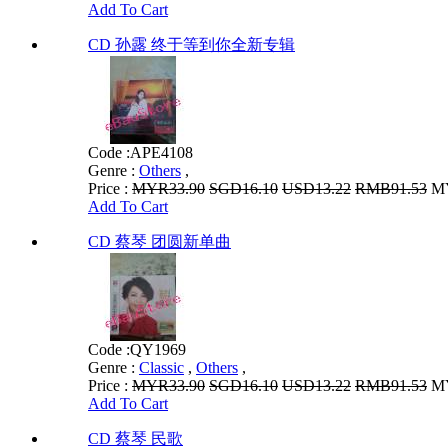
Add To Cart
CD 孙露 终于等到你全新专辑
Code :
APE4108
Genre :
Others
,
Price :
MYR33.90
SGD16.10
USD13.22
RMB91.53
MY
Add To Cart
CD 蔡琴 团圆新单曲
Code :
QY1969
Genre :
Classic
,
Others
,
Price :
MYR33.90
SGD16.10
USD13.22
RMB91.53
MY
Add To Cart
CD 蔡琴 民歌