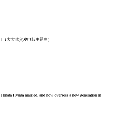
 7.我们（大大哒贺岁电影主题曲）
d Hinata Hyuga married, and now oversees a new generation in