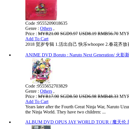
Code :
9555209018635
Genre :
Others
,
Price :
MYR21.00
SGD9.97
USD8.19
RMB56.70
MYR1
Add To Cart
2018 贺岁专辑 1.活出自己 快乐whoopee 2.
ANIME DVD Boruto : Naruto Next Generation/ 火影
Code :
9555652703829
Genre :
Others
,
Price :
MYR17.90
SGD8.50
USD6.98
RMB48.33
MYR1
Add To Cart
Years later after the Fourth Great Ninja War, Naruto U
the Ninja World. They have two children: ...
ALBUM DVD OPUS JAY WORLD TOUR / 