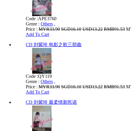
Code :
APE3760
Genre :
Others
,
Price :
MYR33.90
SGD16.10
USD13.22
RMB91.53
MY
Add To Cart
CD 刘紫玲 电影之歌三部曲
Code :
QY119
Genre :
Others
,
Price :
MYR33.90
SGD16.10
USD13.22
RMB91.53
MY
Add To Cart
CD 刘紫玲 最柔情新民谣