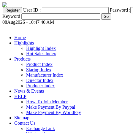
User ID :
Password :
Keyword
08Aug2026 - 10:47 40 AM
Home
Highlights
Highlight Index
Hot Sales Index
Products
Product Index
Staring Index
Manufacturer Index
Director Index
Producer Index
News & Events
HELP
How To Join Member
Make Payment By Paypal
Make Payment By WorldPay
Sitemap
Contact Us
Exchange Link