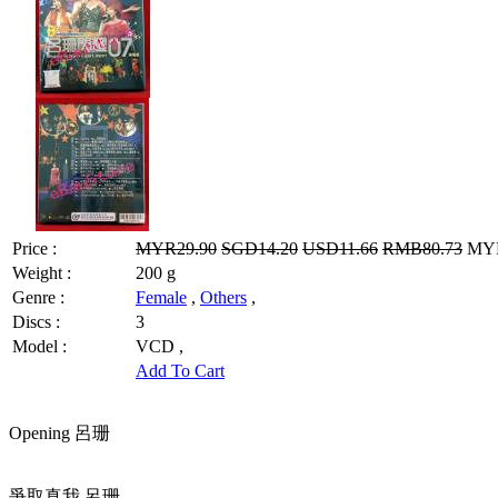
Price :
MYR29.90
SGD14.20
USD11.66
RMB80.73
MYR2
Weight :
200 g
Genre :
Female
,
Others
,
Discs :
3
Model :
VCD ,
Add To Cart
Opening 呂珊
爭取真我 呂珊