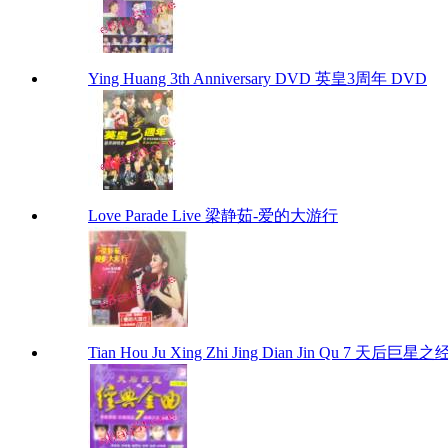
Ying Huang 3th Anniversary DVD 英皇3周年 DVD
Love Parade Live 梁静茹-爱的大游行
Tian Hou Ju Xing Zhi Jing Dian Jin Qu 7 天后巨