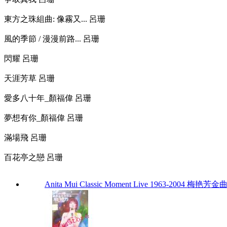
東方之珠組曲: 像霧又... 呂珊
風的季節 / 漫漫前路... 呂珊
閃耀 呂珊
天涯芳草 呂珊
愛多八十年_顏福偉 呂珊
夢想有你_顏福偉 呂珊
滿場飛 呂珊
百花亭之戀 呂珊
Anita Mui Classic Moment Live 1963-2004 梅艳