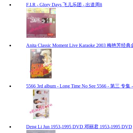
F.I.R - Glory Days 飞儿乐团 - 出道周ñ
Anita Classic Moment Live Karaoke 2003 梅艳芳
5566 3rd album - Long Time No See 5566 - 第三 专
Deng Li Jun 1953-1995 DVD 邓丽君 1953-1995 DVD