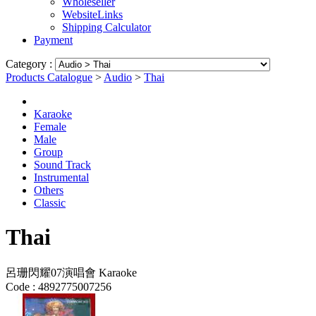
Wholeseller
WebsiteLinks
Shipping Calculator
Payment
Category :
Products Catalogue
>
Audio
>
Thai
Karaoke
Female
Male
Group
Sound Track
Instrumental
Others
Classic
Thai
呂珊閃耀07演唱會 Karaoke
Code :
4892775007256