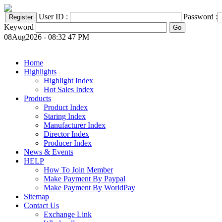
User ID :
Password :
Keyword
08Aug2026 - 08:32 47 PM
Home
Highlights
Highlight Index
Hot Sales Index
Products
Product Index
Staring Index
Manufacturer Index
Director Index
Producer Index
News & Events
HELP
How To Join Member
Make Payment By Paypal
Make Payment By WorldPay
Sitemap
Contact Us
Exchange Link