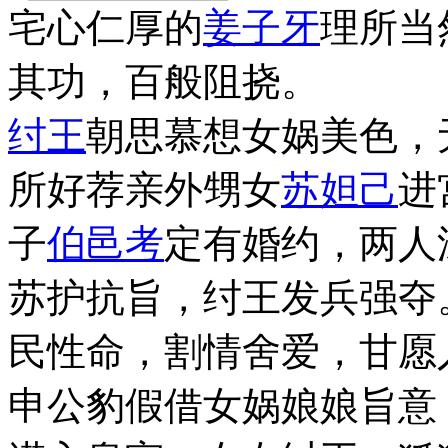
宅心仁厚的
姜子牙
理所当
其功，百般阻挠。
纣王
朝思慕想女娲美色，
所好荐亲外甥女
苏妲己
进
子
伯邑考
定有婚约，两人
苏护抗旨，纣王发兵强夺
民性命，割情舍爱，甘愿
申公豹假借女娲娘娘旨意