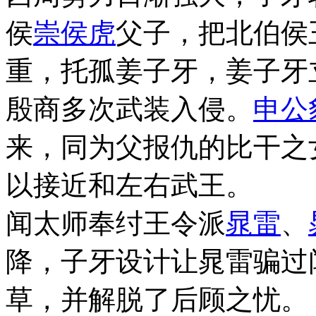
侯
崇侯虎
父子，把北伯侯
重，托孤姜子牙，姜子牙
殷商多次武装入侵。
申公
来，同为父报仇的比干之
以接近和左右武王。
闻太师奉纣王令派
晁雷
、
降，子牙设计让晁雷骗过
草，并解脱了后顾之忧。