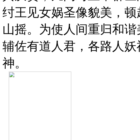
纣王见女娲圣像貌美，顿
山摇。为使人间重归和谐
辅佐有道人君，各路人妖
神。