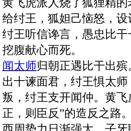
黄飞虎派人烧了狐狸精的
给纣王，狐妲己恼怒，设
纣王听信谗言，愚忠比干
挖腹献心而死。
闻太师
归朝正遇比干出殡
出十谏面君，纣王惧太师
叛，纣王支开闻仲。黄飞
正，则臣反”的造反之路
西周势力日渐强大，子牙