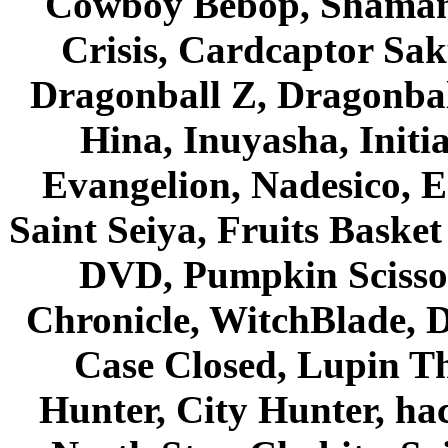
Cowboy Bebop, Shaman
Crisis, Cardcaptor Sak
Dragonball Z, Dragonbal
Hina, Inuyasha, Initi
Evangelion, Nadesico, Es
Saint Seiya, Fruits Bask
DVD, Pumpkin Scisso
Chronicle, WitchBlade, 
Case Closed, Lupin Th
Hunter, City Hunter, hac