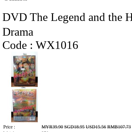
DVD The Legend and t
Drama
Code :
WX1016
Price :
MYR39.90
SGD18.95
USD15.56
RMB107.73