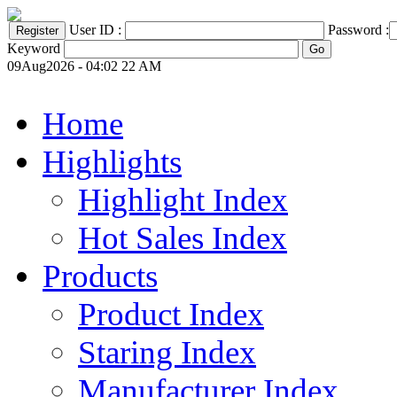
User ID :
Password :
Keyword
09Aug2026 - 04:02 22 AM
Home
Highlights
Highlight Index
Hot Sales Index
Products
Product Index
Staring Index
Manufacturer Index