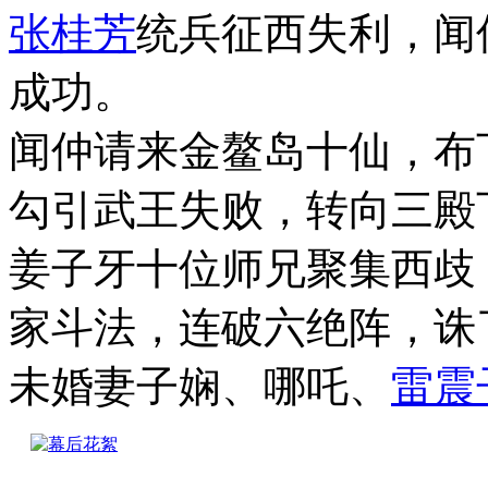
张桂芳
统兵征西失利，闻
成功。
闻仲请来金鳌岛十仙，布
勾引武王失败，转向三殿
姜子牙十位师兄聚集西歧
家斗法，连破六绝阵，诛
未婚妻子娴、哪吒、
雷震