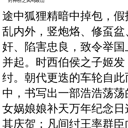
封神榜之凤鸣岐山
途中狐狸精暗中掉包，假
乱内外，竖炮烙、修虿盆
奸、陷害忠良，致令举国
并起。时西伯侯之子姬发
纣。朝代更迭的车轮自此
中，书写出一部浩浩荡荡
女娲娘娘补天万年纪念日
其庆贺；凡间纣王率群臣