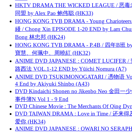
HKTV DRAMA THE WICKED LEAGUE / 恶
同盟 by Alex Pao 鲍伟聪 (HK33)
HONG KONG TVB DRAMA - Young Charioteers
綫 / Chong Xin EPISODE 1-20 END by Lam Chu
Bong 林忠邦 (HK24)
HONG KONG TVB DRAMA - P.4B / 四年B班 b
寶慧、何珮中、周曉紅 (HK32)
ANIME DVD JAPANESE : COMET LUCIFER /
路西法 VOL.1-12 END by Yūichi Nomura (A7)
ANIME DVD TSUKIMONOGATARI / 慿物语 Vol.
4 End by Akiyuki Shinbo (A43)
DVD Kindaichi Shonen no Jikenbo Neo 金田
事件簿N Vol 1 - 9 End
DVD Chinese Movie : The Merchants Of Qing Dyn
DVD TAIWAN DRAMA : Love in Time / 还来
爱你 (HK34)
ANIME DVD JAPANESE : OWARI NO SERAPH