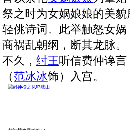
祭之时为女娲娘娘的美貌
轻佻诗词。此举触怒女娲
商祸乱朝纲，断其龙脉。
不久，
纣王
听信费仲谗言
（
范冰冰
饰）入宫。