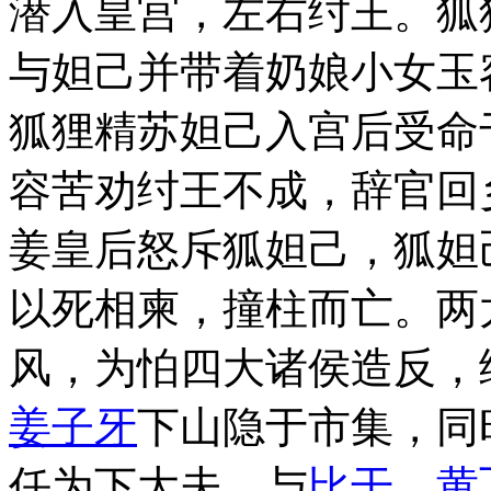
潜入皇宫，左右纣王。狐
与妲己并带着奶娘小女玉
狐狸精苏妲己入宫后受命
容苦劝纣王不成，辞官回
姜皇后怒斥狐妲己，狐妲
以死相柬，撞柱而亡。两
风，为怕四大诸侯造反，
姜子牙
下山隐于市集，同
任为下大夫，与
比干
、
黄