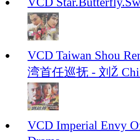
VCD Star.Butterfly
VCD Taiwan Shou Ren
湾首任巡抚 - 刘Ž Chin
VCD Imperial Envy 