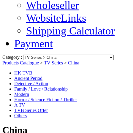
Wholeseller
WebsiteLinks
Shipping Calculator
Payment
Category :
Products Catalogue
>
TV Series
>
China
HK TVB
Ancient Period
Detective / Action
Family / Love / Relationship
Modern
Horror / Science Fiction / Thriller
A TV
TVB Series Offer
Others
China