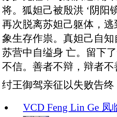
将。狐妲己被殷洪 ‘阴阳
再次脱离苏妲己躯体，逃
象生存作祟。真妲己自知
苏营中自缢身 亡。留下
不信。善者不辩，辩者不
纣王御驾亲征以失败告终
VCD Feng Lin Ge 凤