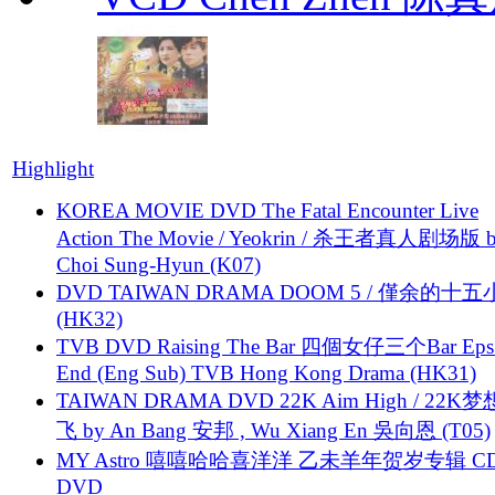
Highlight
KOREA MOVIE DVD The Fatal Encounter Live
Action The Movie / Yeokrin / 杀王者真人剧场版 
Choi Sung-Hyun (K07)
DVD TAIWAN DRAMA DOOM 5 / 僅余的十
(HK32)
TVB DVD Raising The Bar 四個女仔三个Bar Eps.
End (Eng Sub) TVB Hong Kong Drama (HK31)
TAIWAN DRAMA DVD 22K Aim High / 22K
飞 by An Bang 安邦 , Wu Xiang En 吳向恩 (T05)
MY Astro 嘻嘻哈哈喜洋洋 乙未羊年贺岁专辑 C
DVD