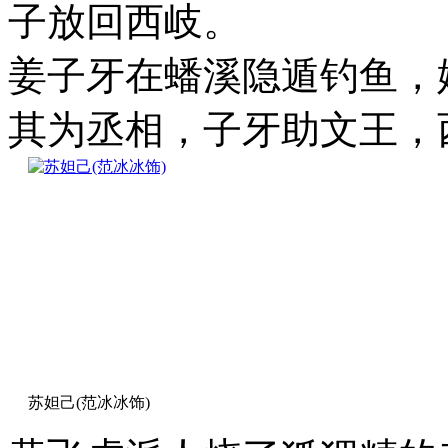
子放回西岐。
姜子牙在蟠溪隐遁钓鱼，
其为丞相，子牙助文王，
苏妲己(范冰冰饰)