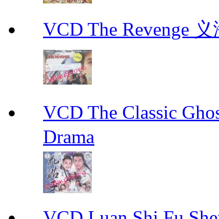
VCD The Revenge 
VCD The Classic G
Drama
VCD Luan Shi Fu S