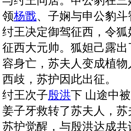
与纣王同居。申公豹在三
领
杨戬
、子娴与申公豹斗
纣王决定御驾征西，令狐
征西大元帅。狐妲己露出
容身亡，苏夫人变成植物
西歧，苏护因此出征。
纣王次子
殷洪
下 山途中
姜子牙救转了苏夫人，苏
苏护觉醒，与殷洪达成共