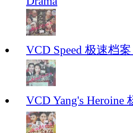
Drama
VCD Speed 极速档案 C
VCD Yang's Heroi