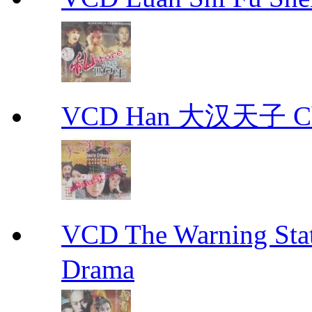
VCD Han 大汉天子 Ch
VCD The Warning S
Drama