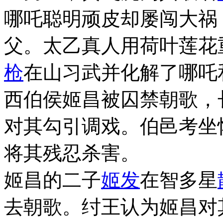
哪吒聪明顽皮却屡闯大祸
父。太乙真人用荷叶莲花
枪
在山习武并化解了哪吒
西伯侯姬昌被囚禁朝歌，
对其勾引调戏。伯邑考坐
将其残忍杀害。
姬昌的二子
姬发
在智多星
去朝歌。纣王认为姬昌对