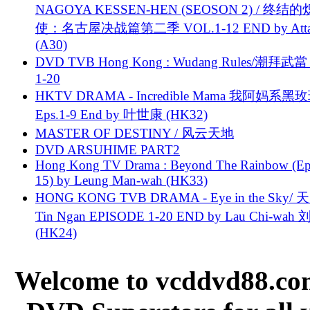
NAGOYA KESSEN-HEN (SEOSON 2) / 终结
使：名古屋决战篇第二季 VOL.1-12 END by Attat
(A30)
DVD TVB Hong Kong : Wudang Rules/潮拜武當 
1-20
HKTV DRAMA - Incredible Mama 我阿妈系黑
Eps.1-9 End by 叶世康 (HK32)
MASTER OF DESTINY / 风云天地
DVD ARSUHIME PART2
Hong Kong TV Drama : Beyond The Rainbow (Ep
15) by Leung Man-wah (HK33)
HONG KONG TVB DRAMA - Eye in the Sky/ 天
Tin Ngan EPISODE 1-20 END by Lau Chi-wa
(HK24)
Welcome to vcddvd88.com