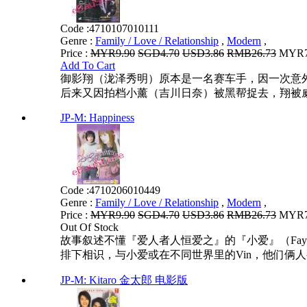
Code :
4710107010111
Genre :
Family / Love / Relationship
,
Modern
,
Price :
MYR9.90
SGD4.70
USD3.86
RMB26.73
MYR7.
Add To Cart
御影翔（泷泽秀明）原本是一名赛车手，因一次意
后来又因拍档小薰（吉川日奈）被黑帮捉去，翔被威胁在
JP-M: Happiness
Code :
4710206010449
Genre :
Family / Love / Relationship
,
Modern
,
Price :
MYR9.90
SGD4.70
USD3.86
RMB26.73
MYR7.
Out Of Stock
故事叙述不懂『爱人者人恒爱之』的『小爱』（Fa
排下相识，与小爱或在不同世界里的Vin，他们俩人
JP-M: Kitaro 金太郎 电影版