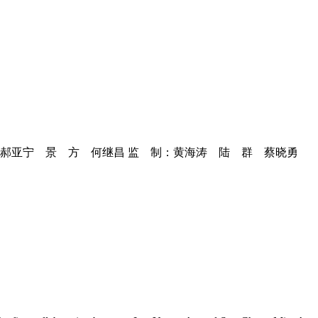
：郝亚宁 景 方 何继昌 监 制：黄海涛 陆 群 蔡晓勇