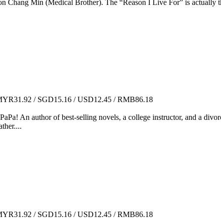
 Chang Min (Medical Brother). The “Reason I Live For” is actually t
YR31.92 / SGD15.16 / USD12.45 / RMB86.18
a! An author of best-selling novels, a college instructor, and a divorc
her....
YR31.92 / SGD15.16 / USD12.45 / RMB86.18