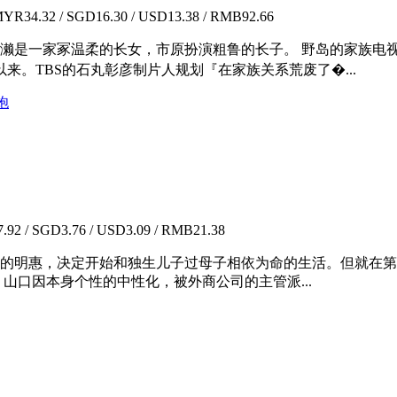
YR34.32 / SGD16.30 / USD13.38 / RMB92.66
家冢温柔的长女，市原扮演粗鲁的长子。 野岛的家族电视剧，最高收看
来。TBS的石丸彰彦制片人规划『在家族关系荒废了�...
响炮
92 / SGD3.76 / USD3.09 / RMB21.38
分手的明惠，决定开始和独生儿子过母子相依为命的生活。但就在
 山口因本身个性的中性化，被外商公司的主管派...