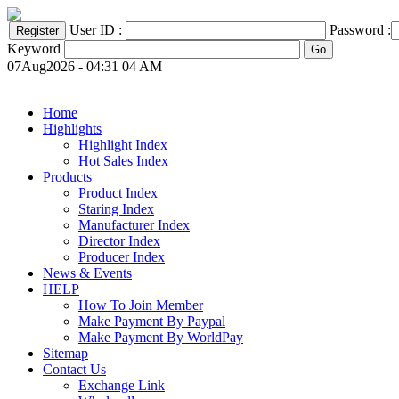
User ID :
Password :
Keyword
07Aug2026 - 04:31 04 AM
Home
Highlights
Highlight Index
Hot Sales Index
Products
Product Index
Staring Index
Manufacturer Index
Director Index
Producer Index
News & Events
HELP
How To Join Member
Make Payment By Paypal
Make Payment By WorldPay
Sitemap
Contact Us
Exchange Link