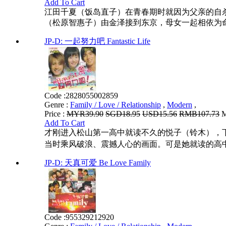
Add To Cart
江田千夏（饭岛直子）在青春期时就因为父亲的自
（松原智惠子）由金泽接到东京，母女一起相依为命
JP-D: 一起努力吧 Fantastic Life
Code :
2828055002859
Genre :
Family / Love / Relationship
,
Modern
,
Price :
MYR39.90
SGD18.95
USD15.56
RMB107.73
M
Add To Cart
才刚进入松山第一高中就读不久的悦子（铃木），
当时乘风破浪、震撼人心的画面。可是她就读的高中
JP-D: 天真可爱 Be Love Family
Code :
955329212920