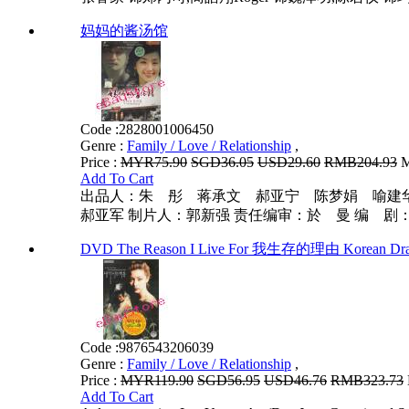
妈妈的酱汤馆
Code :
2828001006450
Genre :
Family / Love / Relationship
,
Price :
MYR75.90
SGD36.05
USD29.60
RMB204.93
M
Add To Cart
出品人：朱 彤 蒋承文 郝亚宁 陈梦娟 喻建
郝亚军 制片人：郭新强 责任编审：於 曼 编 剧：王
DVD The Reason I Live For 我生存的理由 Korean Dr
Code :
9876543206039
Genre :
Family / Love / Relationship
,
Price :
MYR119.90
SGD56.95
USD46.76
RMB323.73
Add To Cart