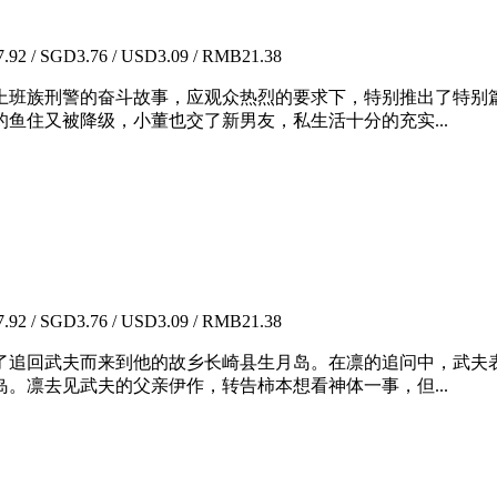
92 / SGD3.76 / USD3.09 / RMB21.38
上班族刑警的奋斗故事，应观众热烈的要求下，特别推出了特别
鱼住又被降级，小董也交了新男友，私生活十分的充实...
92 / SGD3.76 / USD3.09 / RMB21.38
了追回武夫而来到他的故乡长崎县生月岛。在凛的追问中，武夫
。凛去见武夫的父亲伊作，转告柿本想看神体一事，但...