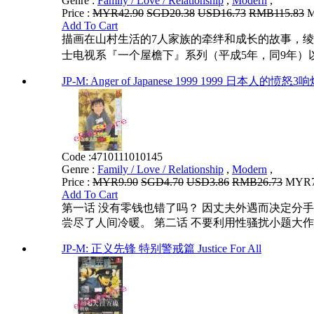
Genre :
Family / Love / Relationship
,
Modern
,
Price :
MYR42.90
SGD20.38
USD16.73
RMB115.83
M
Add To Cart
描画在山村生活的7人家族的牵绊和成长的故事，绫濑是一
士电视系『一个屋檐下』系列（平成5年，同9年）以
JP-M: Anger of Japanese 1999 1999 日本人的愤怒3
Code :
4710111010145
Genre :
Family / Love / Relationship
,
Modern
,
Price :
MYR9.90
SGD4.70
USD3.86
RMB26.73
MYR7.
Add To Cart
第一话 没有零钱也错了吗？ 因丈夫外遇而决定
尝尽了人间冷暖。 第二话 不要利用性骚扰小题大作
JP-M: 正义先锋 特别警戒篇 Justice For All