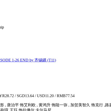
hip
SODE 1-26 END by 齐锡鏻 (T11)
R28.72 / SGD13.64 / USD11.20 / RMB77.54
褚形 , 唐治平 饰艾利欧 , 黄鸿升 饰陆一弥 , 加贺美智久 饰克行 
利亚,王珏 饰拉佛尔.卡尔马尼...