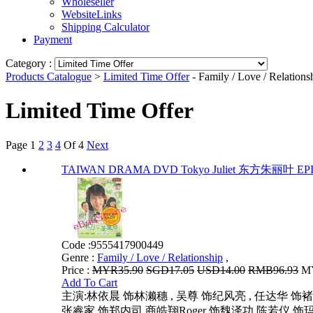
Wholeseller
WebsiteLinks
Shipping Calculator
Payment
Category :
Products Catalogue
>
Limited Time Offer
- Family / Love / Relations
Limited Time Offer
Page
1
2
3
4
Of 4
Next
TAIWAN DRAMA DVD Tokyo Juliet 东方朱丽叶 EPI
Code :
9555417900449
Genre :
Family / Love / Relationship
,
Price :
MYR35.90
SGD17.05
USD14.00
RMB96.93
MY
Add To Cart
主演:林依晨 饰林濑穗 , 吴尊 饰纪风亮 , 任达华 饰
张睿家 饰郑内司,商皓翔Roger 饰魏泽功,陈若仪 饰玛