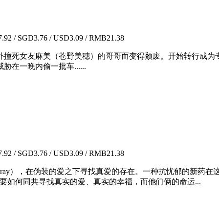
92 / SGD3.76 / USD3.09 / RMB21.38
外撞死女友麻美（苍野美穗）的哥哥而变得颓废。开始转行成为
一晚内偷一批车......
92 / SGD3.76 / USD3.09 / RMB21.38
yray），在伪装的爱之下寻找真爱的存在。一种抗忧郁的新药在
要如何同共寻找真实的爱、真实的幸福，而他们俩的命运...