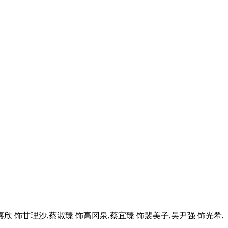
,路嘉欣 饰甘理沙,蔡淑臻 饰高冈泉,蔡宜臻 饰裴美子,吴尹强 饰光希,