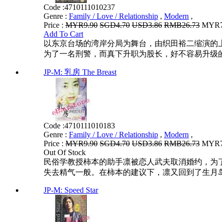
Code :
4710111010237
Genre :
Family / Love / Relationship
,
Modern
,
Price :
MYR9.90
SGD4.70
USD3.86
RMB26.73
MYR7.
Add To Cart
以东京台场的湾岸分局为舞台，由织田裕二缩演的
为了一名刑警，而真下升职为股长，好不容易升级的
JP-M: 乳房 The Breast
Code :
4710111010183
Genre :
Family / Love / Relationship
,
Modern
,
Price :
MYR9.90
SGD4.70
USD3.86
RMB26.73
MYR7.
Out Of Stock
民俗学教授柿本的助手凛被恋人武夫取消婚约，为
失去精气一般。在柿本的建议下，凛又回到了生月岛
JP-M: Speed Star