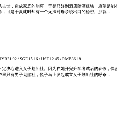
杀去世，造成家庭的崩坏，于是只好到酒店陪酒赚钱，愿望是能在
，可是千夏此时却有一个无法对母亲说出口的秘密。那就...
YR31.92 / SGD15.16 / USD12.45 / RMB86.18
下定决心进入女子划船社。因为在她开完升学考试后的春假，偶
里只有男子划船社，悦子马上发起成立女子划船社的呼�...