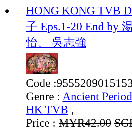
HONG KONG TVB DR
子 Eps.1-20 En
怡、 吳志強
Code :
955520901515
Genre :
Ancient Perio
HK TVB
,
Price :
MYR42.00
SG