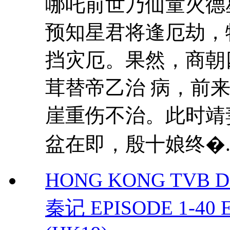
哪吒前世乃仙童火德
预知星君将逢厄劫，
挡灾厄。果然，商朝
茸替帝乙治 病，前
崖重伤不治。此时靖
盆在即，殷十娘终�..
HONG KONG TVB DRAM
秦记 EPISODE 1-40 