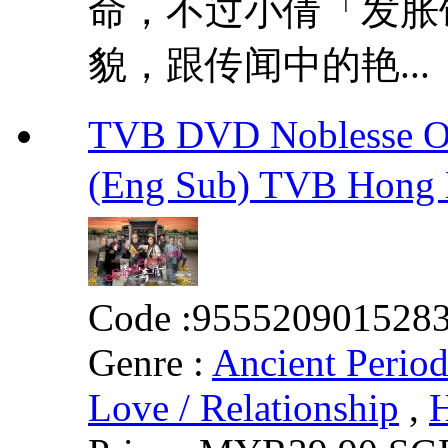
命，不过小倩「发胀
貌，跟传闻中的艳...
TVB DVD Noblesse 
(Eng Sub) TVB Hong
Code :
955520901528
Genre :
Ancient Perio
Love / Relationship
,