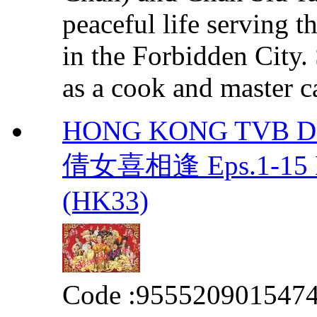
peaceful life serving 
in the Forbidden City.
as a cook and master ca
HONG KONG TVB DRA
倩女喜相逢 Eps.1-15 E
(HK33)
Code :
955520901547