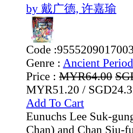
by 戴广德, 许嘉瑜
Code :
955520901700
Genre :
Ancient Perio
Price :
MYR64.00
SG
MYR51.20 / SGD24.3
Add To Cart
Eunuchs Lee Suk-gung
Chan) and Chan Siu-f