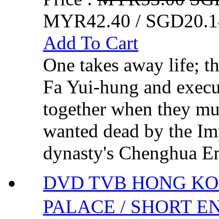
MYR42.40 / SGD20.1
Add To Cart
One takes away life; t
Fa Yui-hung and exec
together when they mus
wanted dead by the Im
dynasty's Chenghua Em
DVD TVB HONG KO
PALACE / SHORT E