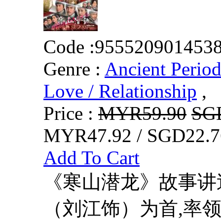
Code :
955520901453
Genre :
Ancient Perio
Love / Relationship
,
Price :
MYR59.90
SG
MYR47.92 / SGD22.7
Add To Cart
《寒山潜龙》故事讲
（刘江饰）为首,率