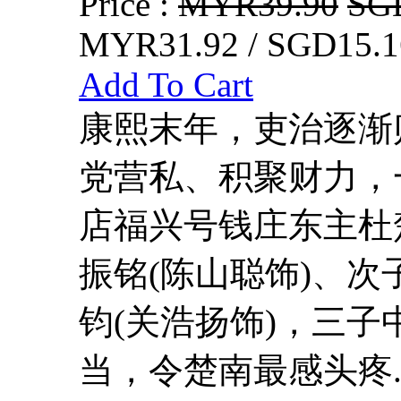
Price :
MYR39.90
SG
MYR31.92 / SGD15.1
Add To Cart
康熙末年，吏治逐渐
党营私、积聚财力，
店福兴号钱庄东主杜
振铭(陈山聪饰)、次
钧(关浩扬饰)，三
当，令楚南最感头疼..