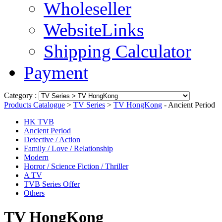
Wholeseller
WebsiteLinks
Shipping Calculator
Payment
Category :
Products Catalogue
>
TV Series
>
TV HongKong
- Ancient Period
HK TVB
Ancient Period
Detective / Action
Family / Love / Relationship
Modern
Horror / Science Fiction / Thriller
A TV
TVB Series Offer
Others
TV HongKong