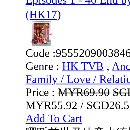
(HK17)
Code :
955520900384
Genre :
HK TVB
,
Anc
Family / Love / Relati
Price :
MYR69.90
SG
MYR55.92 / SGD26.5
Add To Cart