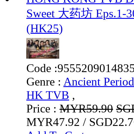
Sweet 大药坊 Eps.1-3
(HK25)
Code :
955520901483
Genre :
Ancient Perio
HK TVB
,
Price :
MYR59.90
SG
MYR47.92 / SGD22.7