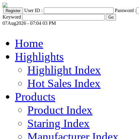
User ID :
Password :
Keyword
07Aug2026 - 07:04 03 PM
Home
Highlights
Highlight Index
Hot Sales Index
Products
Product Index
Staring Index
Manufacturer Index