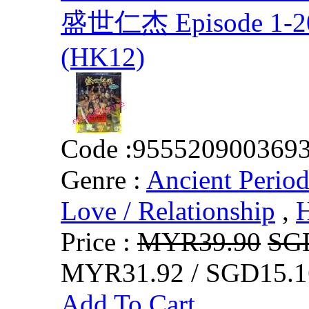
盛世仁杰 Episode 1-2
(HK12)
Code :
955520900369
Genre :
Ancient Perio
Love / Relationship
,
Price :
MYR39.90
SG
MYR31.92 / SGD15.1
Add To Cart