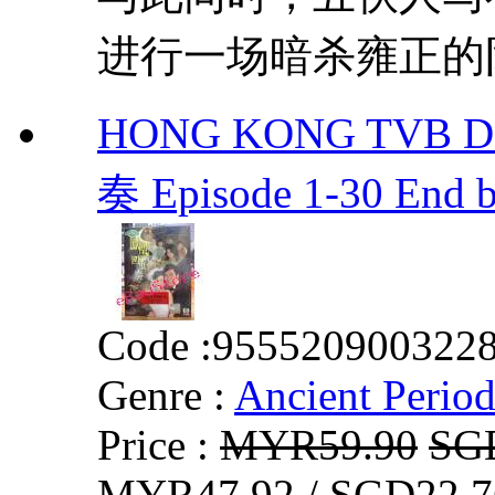
进行一场暗杀雍正的阴
HONG KONG TVB D
奏 Episode 1-30 End
Code :
955520900322
Genre :
Ancient Perio
Price :
MYR59.90
SG
MYR47.92 / SGD22.7