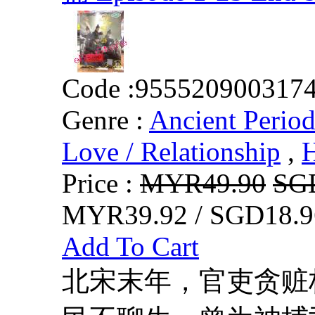
Code :
955520900317
Genre :
Ancient Perio
Love / Relationship
,
Price :
MYR49.90
SG
MYR39.92 / SGD18.9
Add To Cart
北宋末年，官吏贪赃