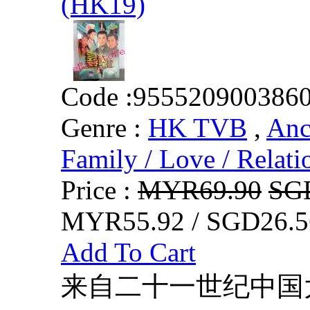
(HK19)
Code :
955520900386
Genre :
HK TVB
,
Anc
Family / Love / Relati
Price :
MYR69.90
SG
MYR55.92 / SGD26.5
Add To Cart
来自二十一世纪中国