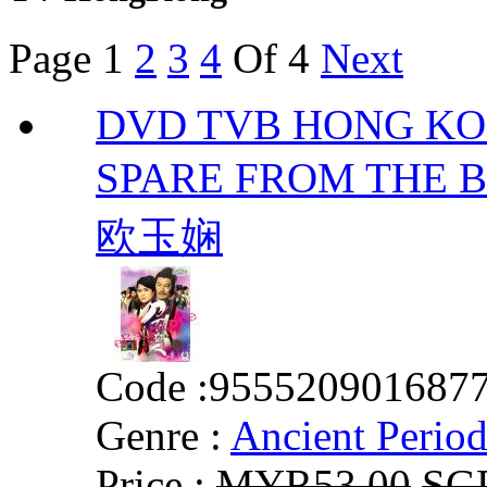
Page
1
2
3
4
Of 4
Next
DVD TVB HONG KON
SPARE FROM THE 
欧玉娴
Code :
955520901687
Genre :
Ancient Perio
Price :
MYR53.00
SG