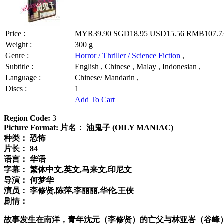
Price :
MYR39.90
SGD18.95
USD15.56
RMB107.7
Weight :
300 g
Genre :
Horror / Thriller / Science Fiction
,
Subtitle :
English , Chinese , Malay , Indonesian ,
Language :
Chinese/ Mandarin ,
Discs :
1
Add To Cart
Region Code:
3
Picture Format:
片名：
油鬼子 (OILY MANIAC)
种类：
恐怖
片长：
84
语言：
华语
字幕：
繁体中文,英文,马来文,印尼文
导演：
何梦华
演员：
李修贤,陈萍,李丽丽,华伦,王侠
剧情：
故事发生在南洋，青年沈元（李修贤）的亡父与林亚峇（谷峰