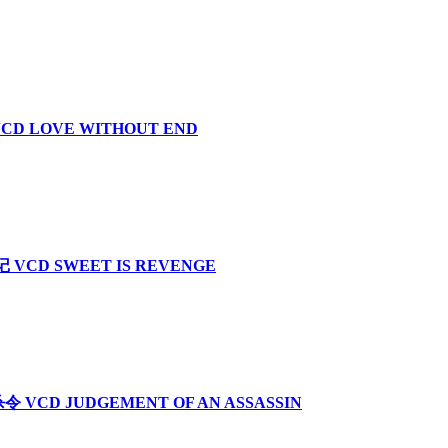
CD LOVE WITHOUT END
VCD SWEET IS REVENGE
令 VCD JUDGEMENT OF AN ASSASSIN