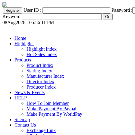
User ID :
Password :
Keyword
08Aug2026 - 05:56 11 PM
Home
Highlights
Highlight Index
Hot Sales Index
Products
Product Index
Staring Index
Manufacturer Index
Director Index
Producer Index
News & Events
HELP
How To Join Member
Make Payment By Paypal
Make Payment By WorldPay
Sitemap
Contact Us
Exchange Link