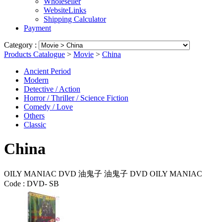
Wholeseller
WebsiteLinks
Shipping Calculator
Payment
Category :
Products Catalogue
>
Movie
>
China
Ancient Period
Modern
Detective / Action
Horror / Thriller / Science Fiction
Comedy / Love
Others
Classic
China
OILY MANIAC DVD 油鬼子 油鬼子 DVD OILY MANIAC
Code :
DVD- SB