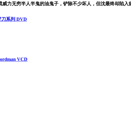
成威力无穷半人半鬼的油鬼子，铲除不少坏人，但沈最终却陷入
 独臂刀系列 DVD
wordman VCD