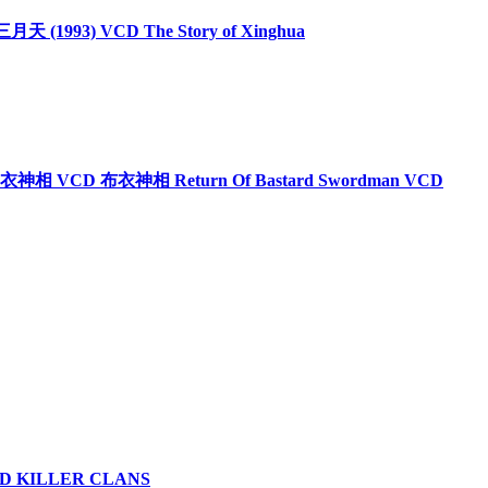
天 (1993) VCD The Story of Xinghua
an 布衣神相 VCD 布衣神相 Return Of Bastard Swordman VCD
 KILLER CLANS