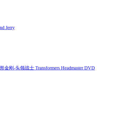
 Jerry
形金刚-头领战士 Transformers Headmaster DVD