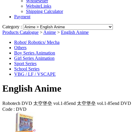
Wholeseller
WebsiteLinks
Shipping Calculator
Payment
Category :
Products Catalogue
>
Anime
>
English Anime
Robot/ Robotics/ Mecha
Others
Boy Series Animation
Girl Series Animation
Sport Series
School Series
VBG / LF / VSCAPE
English Anime
Robotech DVD 太空堡垒 vol.1-85end 太空堡垒 vol.1-85end DVD 
Code :
DVD