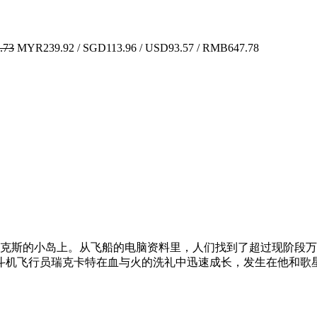
.73
MYR239.92 / SGD113.96 / USD93.57 / RMB647.78
叫麦克斯的小岛上。从飞船的电脑资料里，人们找到了超过现阶段
斗机飞行员瑞克卡特在血与火的洗礼中迅速成长，发生在他和歌