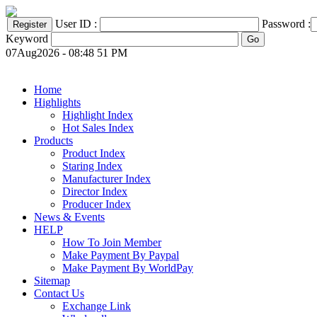
User ID :
Password :
Keyword
07Aug2026 - 08:48 51 PM
Home
Highlights
Highlight Index
Hot Sales Index
Products
Product Index
Staring Index
Manufacturer Index
Director Index
Producer Index
News & Events
HELP
How To Join Member
Make Payment By Paypal
Make Payment By WorldPay
Sitemap
Contact Us
Exchange Link