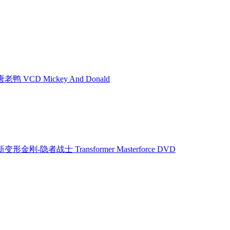
 VCD Mickey And Donald
新变形金刚-隐者战士 Transformer Masterforce DVD