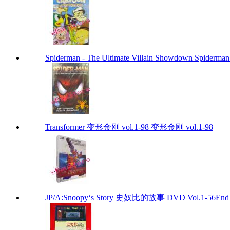
Spiderman - The Ultimate Villain Showdown Spiderman
Transformer 变形金刚 vol.1-98 变形金刚 vol.1-98
JP/A:Snoopy‘s Story 史奴比的故事 DVD Vol.1-56End S