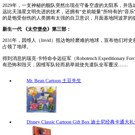
2029年，一支神秘的舰队突然出现在守备空虚的太阳系，并
远比天顶星文明先进的技术，还拥有“史前能量”所特有的“音
的是饱受创伤的人类拥有太强的自卫意识，月面基地阿波罗的
新生一代 《太空堡垒》第三部：
2031年，因维人（Invid）抵达饱经磨难的地球，宣布他
占领了地球。
得到消息的瑞克·卡特命令远征军（Robotench Expedit
有恐怖和毁灭，因维军队轻而易举就使先遣队全军覆没……
Mr. Bean Cartoon 土豆先生
Disney Classic Cartoon Gift Box 迪士尼