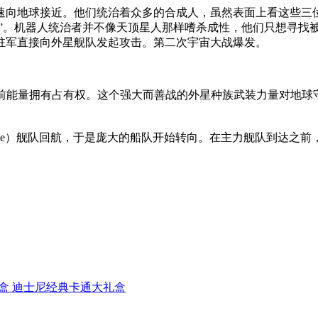
迅速向地球接近。他们统治着众多的合成人，虽然表面上看这些
乐”。机器人统治者并不像天顶星人那样嗜杀成性，他们只想寻找
驻军直接向外星舰队发起攻击。第二次宇宙大战爆发。
们对史前能量拥有占有权。这个强大而善战的外星种族武装力量对
ionary Force）舰队回航，于是庞大的船队开始转向。在主力
经典卡通大礼盒 迪士尼经典卡通大礼盒