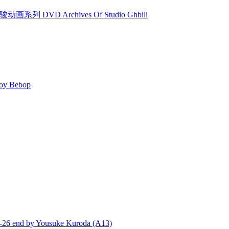
动画系列 DVD Archives Of Studio Ghbili
y Bebop
end by Yousuke Kuroda (A13)