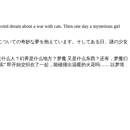
weird dream about a war with cats. Then one day a mysterious girl
についての
奇妙な
夢を
抱えて
います。
そしてある
日、
謎の少女
是什么人？幻界是什么地方？梦魔 又是什么东西？还有，梦魔们
” 即开始交织在了一起，能碰撞出温暖的火花吗…… 以梦境