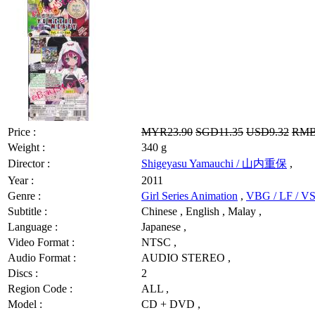
Price :
MYR23.90
SGD11.35
USD9.32
RMB
Weight :
340 g
Director :
Shigeyasu Yamauchi / 山内重保
,
Year :
2011
Genre :
Girl Series Animation
,
VBG / LF / 
Subtitle :
Chinese , English , Malay ,
Language :
Japanese ,
Video Format :
NTSC ,
Audio Format :
AUDIO STEREO ,
Discs :
2
Region Code :
ALL ,
Model :
CD + DVD ,