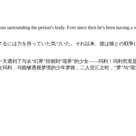
ras surrounding the person's body. Ever since then he's been having a 
するには
力を持っていた
気づいた
。
それ以来
、彼は
猫
との
戦争
天遇到了与从“幻界”徘徊到“现界”的少女——玛利！玛利究竟
玛利，与能够透视梦境的少年梦路，二人交汇之时，“梦”与“现实