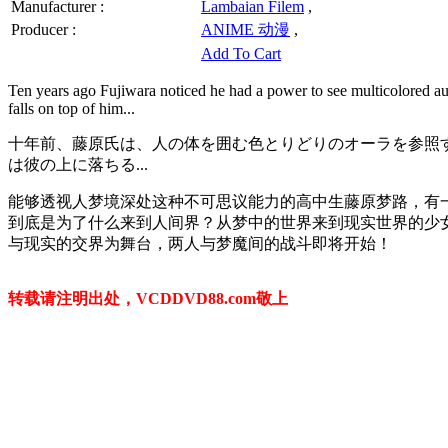
Manufacturer :
Lambaian Filem
,
Producer :
ANIME 动漫
,
Add To Cart
Ten years ago Fujiwara noticed he had a power to see multicolored au
falls on top of him...
十年前
、藤原
氏は、
人の体
を囲む
色とりどりの
オーラ
を参照
は彼
の上に
落ちる
...
能够透视人梦境深处这种不可思议能力的高中生藤原梦路，有一
到底是为了什么来到人间界？从梦中的世界来到现实世界的少女
与现实的交界为舞台，两人与梦魔间的战斗即将开始！
转载请注明出处，VCDDVD88.com敬上