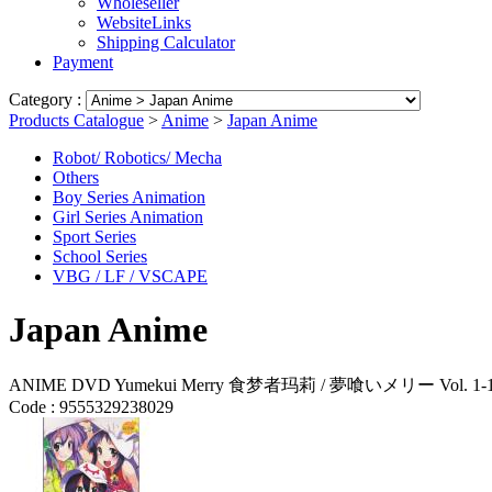
Wholeseller
WebsiteLinks
Shipping Calculator
Payment
Category :
Products Catalogue
>
Anime
>
Japan Anime
Robot/ Robotics/ Mecha
Others
Boy Series Animation
Girl Series Animation
Sport Series
School Series
VBG / LF / VSCAPE
Japan Anime
ANIME DVD Yumekui Merry 食梦者玛莉 / 夢喰いメリー Vol. 1-13 En
Code :
9555329238029