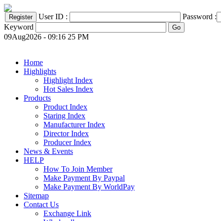
User ID :
Password :
Keyword
09Aug2026 - 09:16 25 PM
Home
Highlights
Highlight Index
Hot Sales Index
Products
Product Index
Staring Index
Manufacturer Index
Director Index
Producer Index
News & Events
HELP
How To Join Member
Make Payment By Paypal
Make Payment By WorldPay
Sitemap
Contact Us
Exchange Link