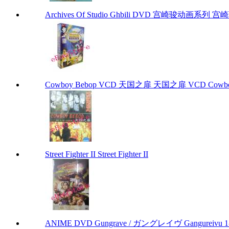
Archives Of Studio Ghbili DVD 宫崎骏动画系列 宫崎骏
Cowboy Bebop VCD 天国之扉 天国之扉 VCD Cowbo
Street Fighter II Street Fighter II
ANIME DVD Gungrave / ガングレイヴ Gangureivu 1-26 