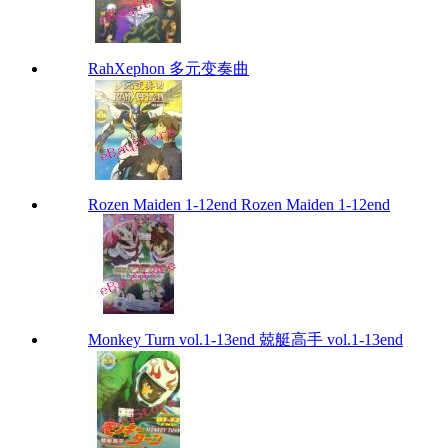
RahXephon 多元变奏曲
Rozen Maiden 1-12end Rozen Maiden 1-12end
Monkey Turn vol.1-13end 兢艇高手 vol.1-13end