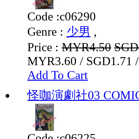
Code :
c06290
Genre :
少男
,
Price :
MYR4.50
SGD
MYR3.60 / SGD1.71 
Add To Cart
怪咖演劇社03 COMIC 
Code :
c06225