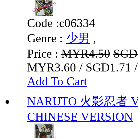
Code :
c06334
Genre :
少男
,
Price :
MYR4.50
SGD
MYR3.60 / SGD1.71 
Add To Cart
NARUTO 火影忍者 VO
CHINESE VERSION