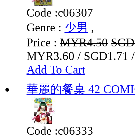
Code :
c06307
Genre :
少男
,
Price :
MYR4.50
SGD
MYR3.60 / SGD1.71 
Add To Cart
華麗的餐桌 42 COMIC
Code :
c06333