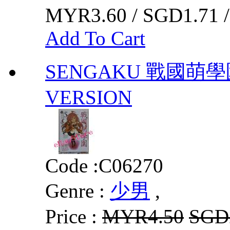
MYR3.60 / SGD1.71 
Add To Cart
SENGAKU 戰國萌學園0
VERSION
Code :
C06270
Genre :
少男
,
Price :
MYR4.50
SGD