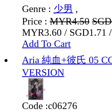
Genre :
少男
,
Price :
MYR4.50
SGD
MYR3.60 / SGD1.71 
Add To Cart
Aria 純血+彼氏 05 C
VERSION
Code :
c06276