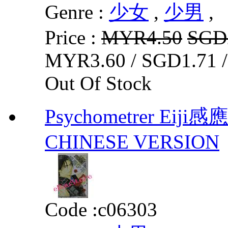
Genre :
少女
,
少男
,
Price :
MYR4.50
SGD
MYR3.60 / SGD1.71 
Out Of Stock
Psychometrer Eij
CHINESE VERSION
Code :
c06303