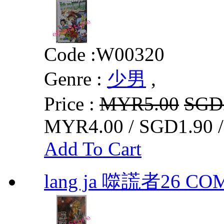
Code :
W00320
Genre :
少男
,
Price :
MYR5.00
SGD
MYR4.00 / SGD1.90 
Add To Cart
lang ja 噬謊者26 CO