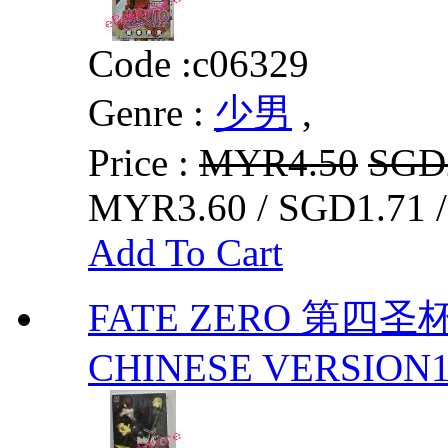
Code :
c06329
Genre :
少男
,
Price :
MYR4.50
SGD
MYR3.60 / SGD1.71 
Add To Cart
FATE ZERO 第四圣杯 
CHINESE VERSION