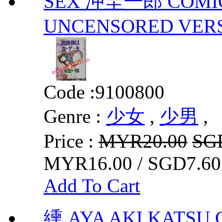
SEX 冲圭一郎 COMIC
UNCENSORED VER
Code :
9100800
Genre :
少女
,
少男
,
Price :
MYR20.00
SG
MYR16.00 / SGD7.60
Add To Cart
纁 AYA AKI KATSU