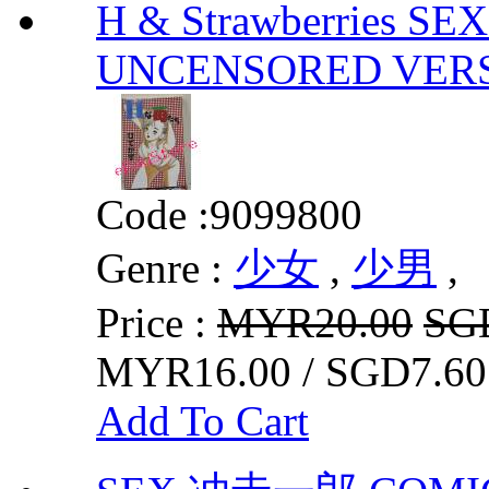
H & Strawberries 
UNCENSORED VER
Code :
9099800
Genre :
少女
,
少男
,
Price :
MYR20.00
SG
MYR16.00 / SGD7.60
Add To Cart