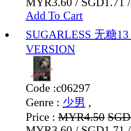
MYR3.60 / SGD1.71 
Add To Cart
SUGARLESS 无糖13 
VERSION
Code :
c06297
Genre :
少男
,
Price :
MYR4.50
SGD
MYR3.60 / SGD1.71 