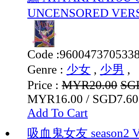
UNCENSORED VER
Code :
960047370533
Genre :
少女
,
少男
,
Price :
MYR20.00
SG
MYR16.00 / SGD7.60
Add To Cart
吸血鬼女友 season2 V