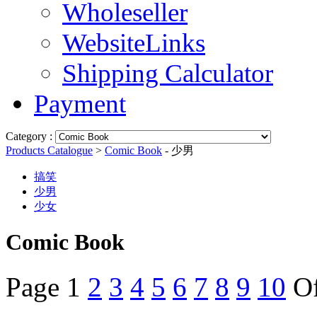
Wholeseller
WebsiteLinks
Shipping Calculator
Payment
Category :
Products Catalogue
>
Comic Book
- 少男
搞笑
少男
少女
Comic Book
Page
1
2
3
4
5
6
7
8
9
10
O