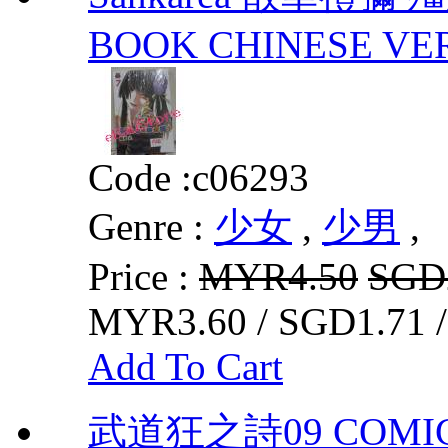
BOOK CHINESE VE
Code :
c06293
Genre :
少女
,
少男
,
Price :
MYR4.50
SGD
MYR3.60 / SGD1.71 
Add To Cart
武道狂之詩09 COMIC 