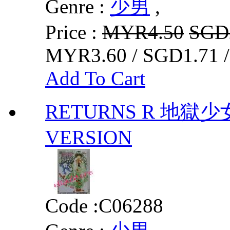
Genre :
少男
,
Price :
MYR4.50
SGD
MYR3.60 / SGD1.71 
Add To Cart
RETURNS R 地獄少女
VERSION
Code :
C06288