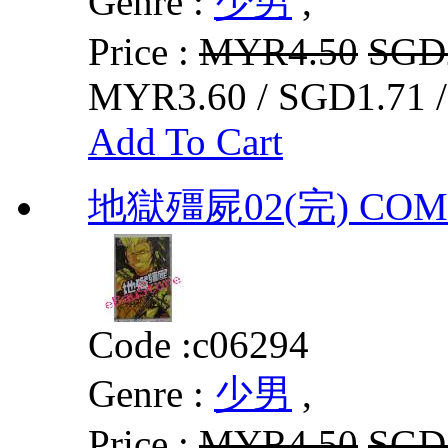
Genre :
少男
,
Price :
MYR4.50
SGD
MYR3.60 / SGD1.71 
Add To Cart
地獄殭屍02(完) COMI
Code :
c06294
Genre :
少男
,
Price :
MYR4.50
SGD