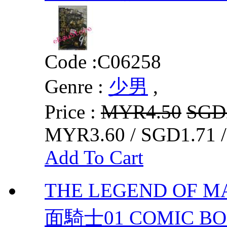
Code :
C06258
Genre :
少男
,
Price :
MYR4.50
SGD
MYR3.60 / SGD1.71 
Add To Cart
THE LEGEND OF M
面騎士01 COMIC BOO