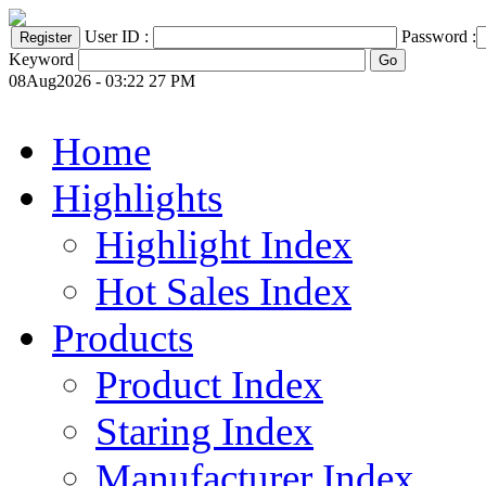
User ID :
Password :
Keyword
08Aug2026 - 03:22 27 PM
Home
Highlights
Highlight Index
Hot Sales Index
Products
Product Index
Staring Index
Manufacturer Index