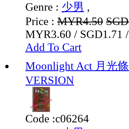
Genre :
少男
,
Price :
MYR4.50
SGD
MYR3.60 / SGD1.71 
Add To Cart
Moonlight Act 月光
VERSION
Code :
c06264