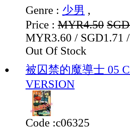
Genre :
少男
,
Price :
MYR4.50
SGD
MYR3.60 / SGD1.71 
Out Of Stock
被囚禁的魔導士 05 CO
VERSION
Code :
c06325