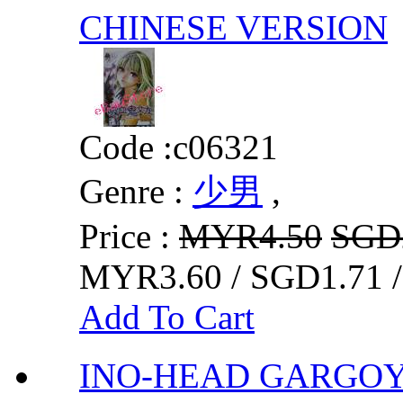
CHINESE VERSION
Code :
c06321
Genre :
少男
,
Price :
MYR4.50
SGD
MYR3.60 / SGD1.71 
Add To Cart
INO-HEAD GARGO