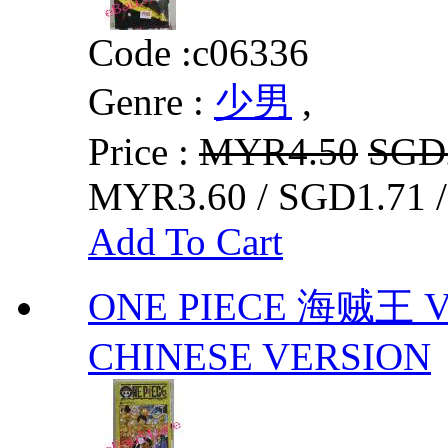
Code :
c06336
Genre :
少男
,
Price :
MYR4.50
SGD
MYR3.60 / SGD1.71 
Add To Cart
ONE PIECE 海贼王 V
CHINESE VERSION