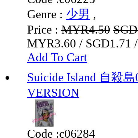
Genre :
少男
,
Price :
MYR4.50
SGD
MYR3.60 / SGD1.71 
Add To Cart
Suicide Island 自殺
VERSION
Code :
c06284