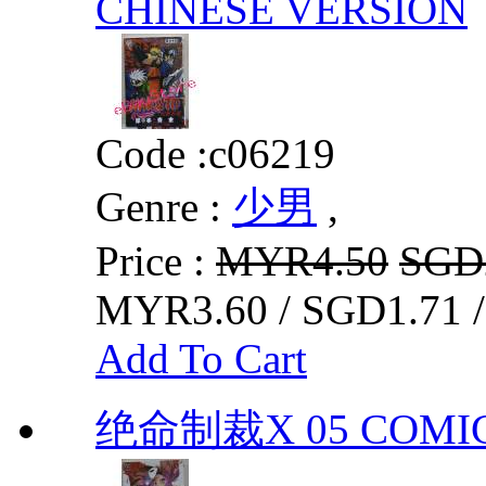
CHINESE VERSION
Code :
c06219
Genre :
少男
,
Price :
MYR4.50
SGD
MYR3.60 / SGD1.71 
Add To Cart
绝命制裁X 05 COMIC