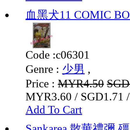
血黑犬11 COMIC BOO
Code :
c06301
Genre :
少男
,
Price :
MYR4.50
SGD
MYR3.60 / SGD1.71 
Add To Cart
Sankarea 散華禮彌