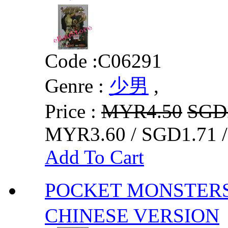
Code :
C06291
Genre :
少男
,
Price :
MYR4.50
SGD
MYR3.60 / SGD1.71 
Add To Cart
POCKET MONSTER
CHINESE VERSION