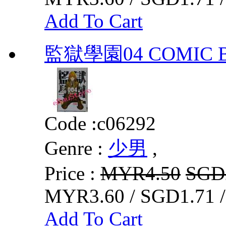
Add To Cart
監獄學園04 COMIC B
Code :
c06292
Genre :
少男
,
Price :
MYR4.50
SGD
MYR3.60 / SGD1.71 
Add To Cart