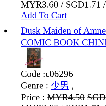
MYR3.60 / SGD1.71 
Add To Cart
Dusk Maiden of 
COMIC BOOK CHIN
Code :
c06296
Genre :
少男
,
Price :
MYR4.50
SGD