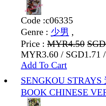
Code :
c06335
Genre :
少男
,
Price :
MYR4.50
SGD
MYR3.60 / SGD1.71 
Add To Cart
SENGKOU STRAYS
BOOK CHINESE VE