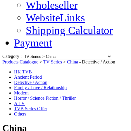
Wholeseller
WebsiteLinks
Shipping Calculator
Payment
Category :
Products Catalogue
>
TV Series
>
China
- Detective / Action
HK TVB
Ancient Period
Detective / Action
Family / Love / Relationship
Modern
Horror / Science Fiction / Thriller
A TV
TVB Series Offer
Others
China