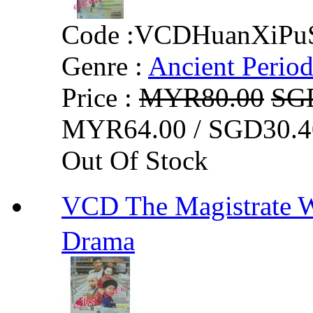
Code :
VCDHuanXiPu
Genre :
Ancient Perio
Price :
MYR80.00
SG
MYR64.00 / SGD30.4
Out Of Stock
VCD The Magistrat
Drama