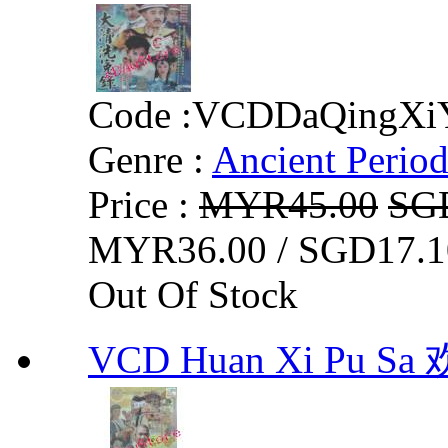
Code :
VCDDaQingXi
Genre :
Ancient Perio
Price :
MYR45.00
SG
MYR36.00 / SGD17.1
Out Of Stock
VCD Huan Xi Pu Sa