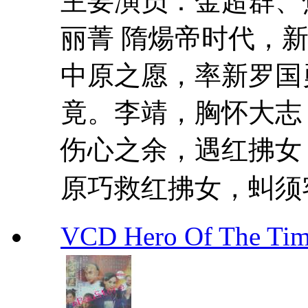
主要演员：金超群、
丽菁 隋煬帝时代，
中原之愿，率新罗国
竟。李靖，胸怀大志
伤心之余，遇红拂女
原巧救红拂女，虯须客
VCD Hero Of The T