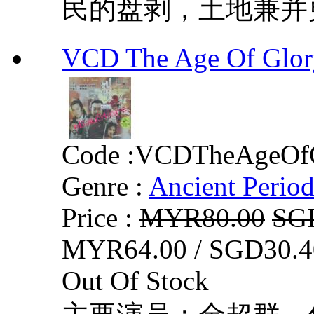
民的盘剥，土地兼并更
VCD The Age Of G
Code :
VCDTheAgeOfG
Genre :
Ancient Perio
Price :
MYR80.00
SG
MYR64.00 / SGD30.4
Out Of Stock