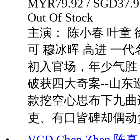
MYR79.92 / SGD37.9
Out Of Stock
主演： 陈小春 叶童 
可 穆冰晖 高进 一
初入官场，年少气胜
破获四大奇案--山
款挖空心思布下九曲
吏、有口皆碑却偶动贪
VCD Chen Zhen 陈真