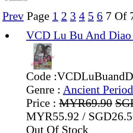
Prev
Page
1
2
3
4
5
6
7
Of 
VCD Lu Bu And Di
Code :
VCDLuBuandD
Genre :
Ancient Perio
Price :
MYR69.90
SG
MYR55.92 / SGD26.5
Out Of Stock