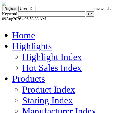
User ID :
Password :
Keyword
09Aug2026 - 06:58 38 AM
Home
Highlights
Highlight Index
Hot Sales Index
Products
Product Index
Staring Index
Manufacturer Index