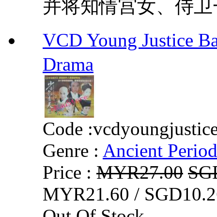
并将知情宫女、侍卫一
VCD Young Justice
Drama
Code :
vcdyoungjustic
Genre :
Ancient Perio
Price :
MYR27.00
SG
MYR21.60 / SGD10.2
Out Of Stock