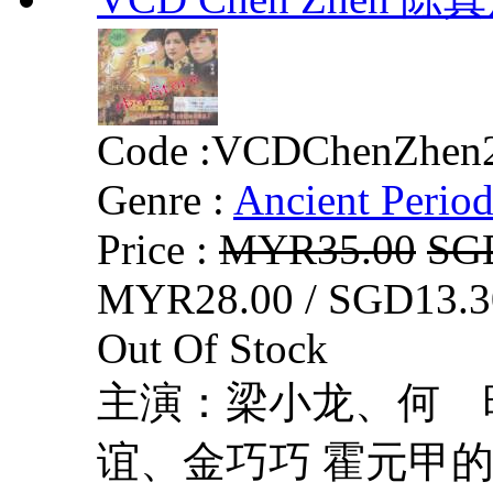
Code :
VCDChenZhen
Genre :
Ancient Perio
Price :
MYR35.00
SG
MYR28.00 / SGD13.3
Out Of Stock
主演：梁小龙、何 
谊、金巧巧 霍元甲