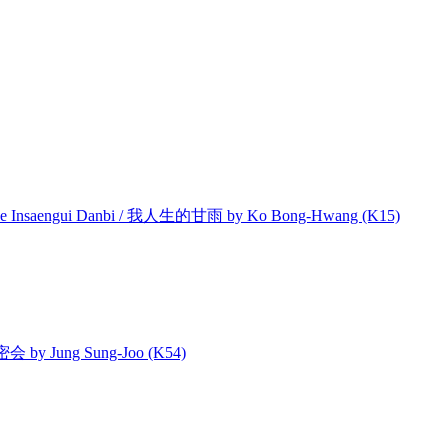
e Insaengui Danbi / 我人生的甘雨 by Ko Bong-Hwang (K15)
密会 by Jung Sung-Joo (K54)