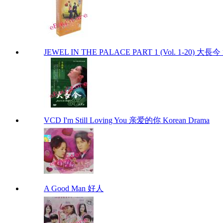
JEWEL IN THE PALACE PART 1 (Vol. 1-20) 大長
VCD I'm Still Loving You 亲爱的你 Korean Drama
A Good Man 好人