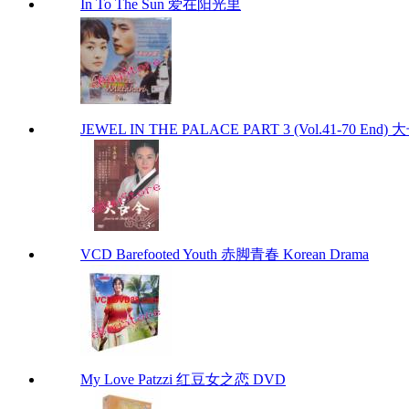
In To The Sun 爱在阳光里
JEWEL IN THE PALACE PART 3 (Vol.41-70 End
VCD Barefooted Youth 赤脚青春 Korean Drama
My Love Patzzi 红豆女之恋 DVD