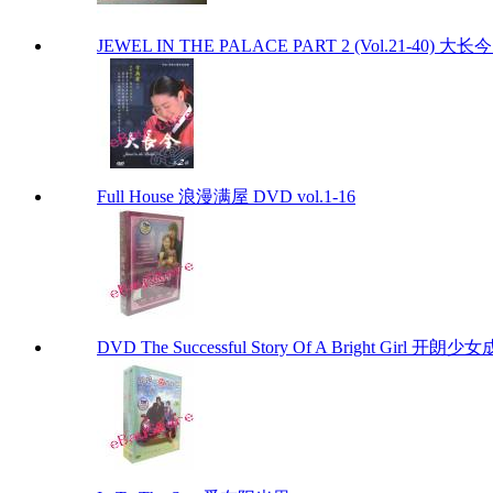
JEWEL IN THE PALACE PART 2 (Vol.21-40) 大
Full House 浪漫满屋 DVD vol.1-16
DVD The Successful Story Of A Bright Girl 开朗少