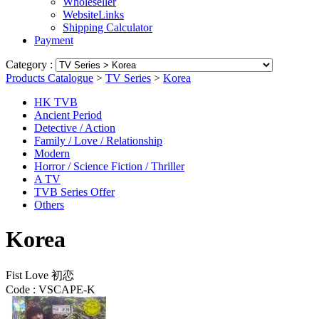
Wholeseller
WebsiteLinks
Shipping Calculator
Payment
Category :
Products Catalogue
>
TV Series
>
Korea
HK TVB
Ancient Period
Detective / Action
Family / Love / Relationship
Modern
Horror / Science Fiction / Thriller
A TV
TVB Series Offer
Others
Korea
Fist Love 初恋
Code :
VSCAPE-K