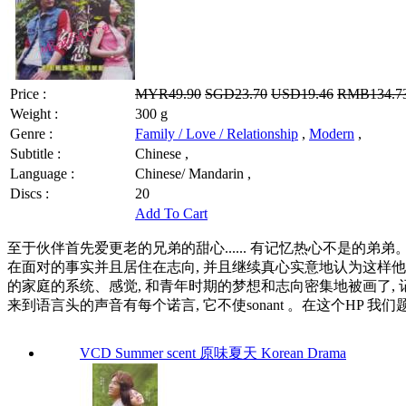
Price :
MYR49.90
SGD23.70
USD19.46
RMB134.7
Weight :
300 g
Genre :
Family / Love / Relationship
,
Modern
,
Subtitle :
Chinese ,
Language :
Chinese/ Mandarin ,
Discs :
20
Add To Cart
至于伙伴首先爱更老的兄弟的甜心...... 有记忆热心不是的弟弟。
在面对的事实并且居住在志向, 并且继续真心实意地认为这样他们...
的家庭的系统、感觉, 和青年时期的梦想和志向密集地被画了, 记录的
来到语言头的声音有每个诺言, 它不使sonant 。在这个HP 我们
VCD Summer scent 原味夏天 Korean Drama