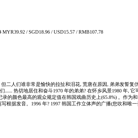
3
MYR39.92 / SGD18.96 / USD15.57 / RMB107.78
但二人们谁非常是愉快的拉扯和泪花, 荒唐在原因, 弟弟发誓复仇, 
... 热切地居住和奋斗1970 年的弟弟? 在怀乡风景1980 
颜色最高的观众规定值在韩国戏曲历史上(65.8%) 。作为和"冬天的s
题写根据发音。1996 年? 1997 韩国工作立体声的广播(您吹和唯一