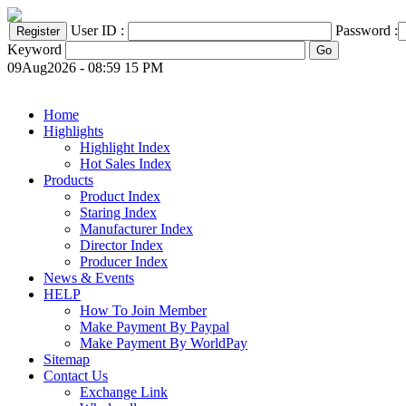
User ID :
Password :
Keyword
09Aug2026 - 08:59 15 PM
Home
Highlights
Highlight Index
Hot Sales Index
Products
Product Index
Staring Index
Manufacturer Index
Director Index
Producer Index
News & Events
HELP
How To Join Member
Make Payment By Paypal
Make Payment By WorldPay
Sitemap
Contact Us
Exchange Link