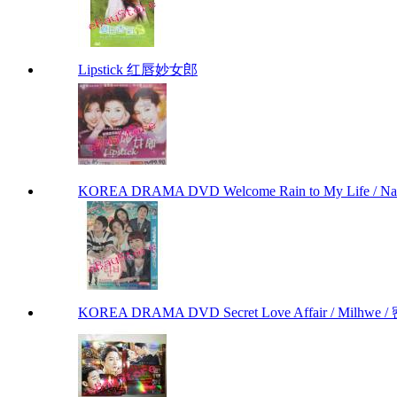
Lipstick 红唇妙女郎
KOREA DRAMA DVD Welcome Rain to My Life / Na
KOREA DRAMA DVD Secret Love Affair / Milhwe / 