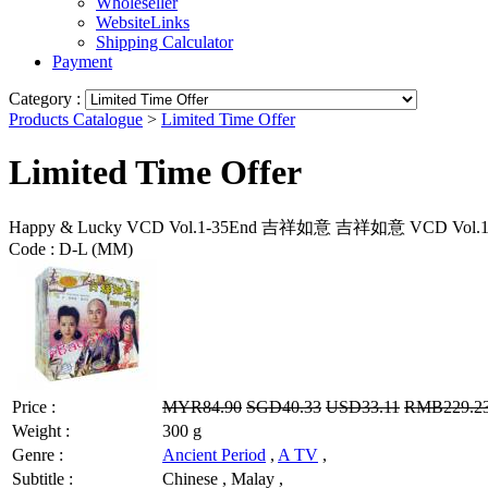
Wholeseller
WebsiteLinks
Shipping Calculator
Payment
Category :
Products Catalogue
>
Limited Time Offer
Limited Time Offer
Happy & Lucky VCD Vol.1-35End 吉祥如意 吉祥如意 VCD Vol.1-
Code :
D-L (MM)
Price :
MYR84.90
SGD40.33
USD33.11
RMB229.2
Weight :
300 g
Genre :
Ancient Period
,
A TV
,
Subtitle :
Chinese , Malay ,