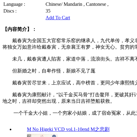
Language :
Chinese/ Mandarin , Cantonese ,
Discs :
35
Add To Cart
【内容简介】：
戴春寅为全国五大官窑常乐窑的继承人，九代单传，孝义非
将独女万如意许给戴春寅，无奈襄王有梦，神女无心。贫穷的
未几，戴春寅遭人陷害，家道中落，流浪街头。吉祥不离不
但新婚之时，自卑作怪，新娘不见了厖
戴春寅苦尽甘来，上京应试，高中榜首，更同少年康熙情义
戴春寅为康熙献计，"以千金买马骨"打击鳌拜，更破其奸计
地之时，吉祥却突然出现，原来当日吉祥堕船获救。
一个千金大小姐，一个穷家小姑娘，成了宿命冤家，从此为
M No Higeki VCD vol.1-10end M之悲剧