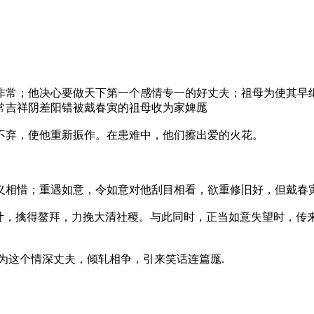
常；他决心要做天下第一个感情专一的好丈夫；祖母为使其早继
常吉祥阴差阳错被戴春寅的祖母收为家婢厖
弃，使他重新振作。在患难中，他们擦出爱的火花。
相惜；重遇如意，令如意对他刮目相看，欲重修旧好，但戴春
，擒得鳌拜，力挽大清社稷。与此同时，正当如意失望时，传
这个情深丈夫，倾轧相争，引来笑话连篇厖.