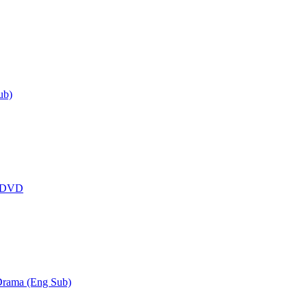
ub)
 DVD
rama (Eng Sub)