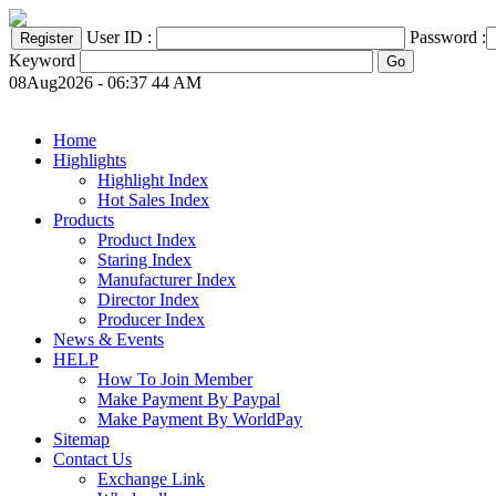
User ID :
Password :
Keyword
08Aug2026 - 06:37 44 AM
Home
Highlights
Highlight Index
Hot Sales Index
Products
Product Index
Staring Index
Manufacturer Index
Director Index
Producer Index
News & Events
HELP
How To Join Member
Make Payment By Paypal
Make Payment By WorldPay
Sitemap
Contact Us
Exchange Link