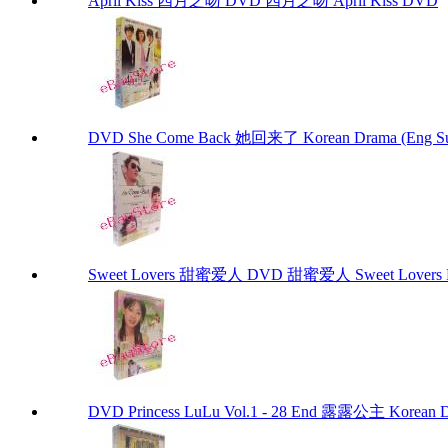
April Kiss 四月之吻 DVD 四月之吻 April Kiss DVD
DVD She Come Back 她回来了 Korean Drama (Eng S
Sweet Lovers 甜蜜爱人 DVD 甜蜜爱人 Sweet Lovers
DVD Princess LuLu Vol.1 - 28 End 露露公主 Korean D