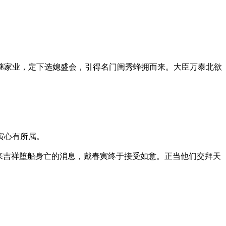
家业，定下选媳盛会，引得名门闺秀蜂拥而来。大臣万泰北欲
寅心有所属。
来吉祥堕船身亡的消息，戴春寅终于接受如意。正当他们交拜天