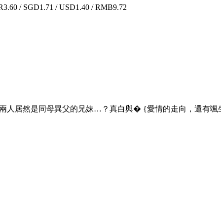
.60 / SGD1.71 / USD1.40 / RMB9.72
們兩人居然是同母異父的兄妹…？真白與� {愛情的走向，還有