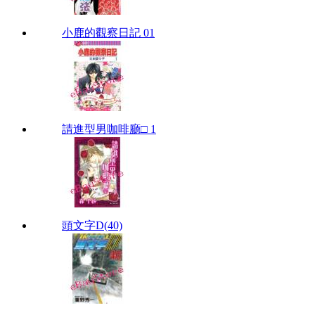
小鹿的觀察日記 01
請進型男咖啡廳□ 1
頭文字D(40)