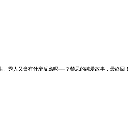
颯生、秀人又會有什麼反應呢──？禁忌的純愛故事，最終回！