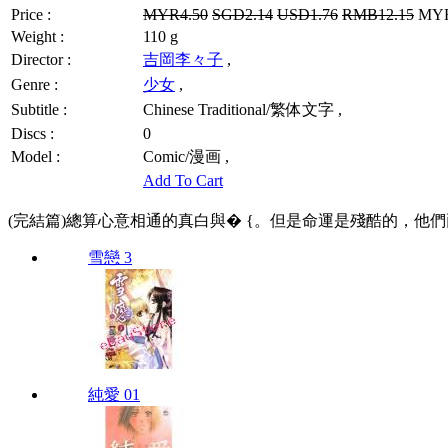
Price :
MYR4.50
SGD2.14
USD1.76
RMB12.15
MYR3
Weight :
110 g
Director :
吉岡李々子
,
Genre :
少女
,
Subtitle :
Chinese Traditional/繁体文字 ,
Discs :
0
Model :
Comic/漫画 ,
Add To Cart
(完結篇)總算心意相通的真白與� {。但是命運是殘酷的，他
雪戀 3
純愛 01