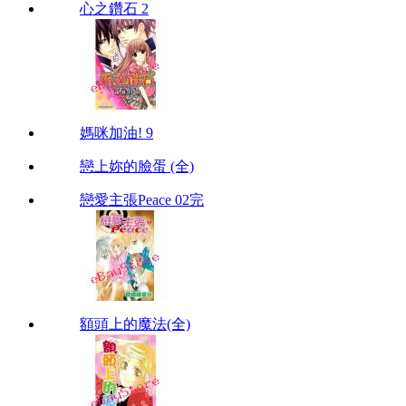
心之鑽石 2
媽咪加油! 9
戀上妳的臉蛋 (全)
戀愛主張Peace 02完
額頭上的魔法(全)