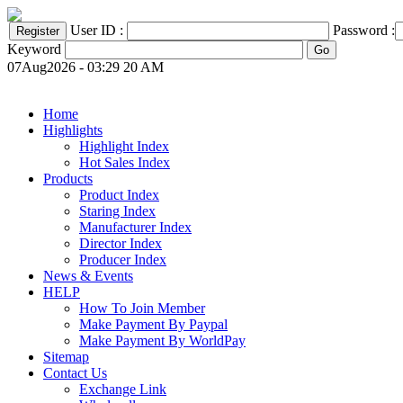
User ID :
Password :
Keyword
07Aug2026 - 03:29 20 AM
Home
Highlights
Highlight Index
Hot Sales Index
Products
Product Index
Staring Index
Manufacturer Index
Director Index
Producer Index
News & Events
HELP
How To Join Member
Make Payment By Paypal
Make Payment By WorldPay
Sitemap
Contact Us
Exchange Link