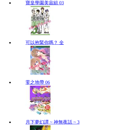
寶皇學園美宙組 03
可以抱緊你嗎？ 全
零之地帶 06
月下夢幻譚 ~ 神無夜話 ~ 3