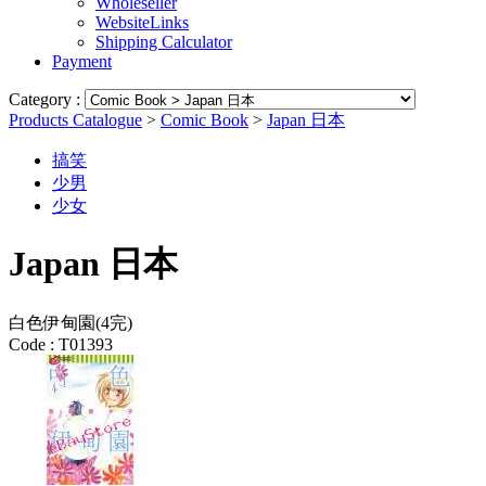
Wholeseller
WebsiteLinks
Shipping Calculator
Payment
Category :
Products Catalogue
>
Comic Book
>
Japan 日本
搞笑
少男
少女
Japan 日本
白色伊甸園(4完)
Code :
T01393