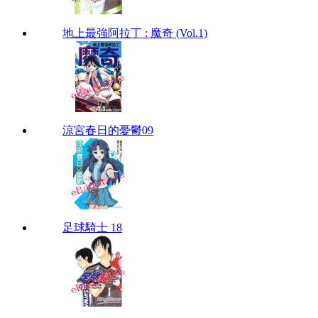
地上最強阿拉丁 : 魔奇 (Vol.1)
涼宮春日的憂鬱09
足球騎士 18