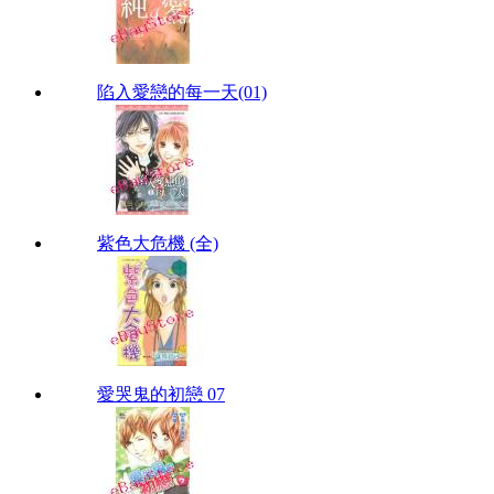
陷入愛戀的每一天(01)
紫色大危機 (全)
愛哭鬼的初戀 07