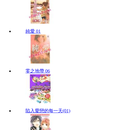
純愛 01
零之地帶 06
陷入愛戀的每一天(01)