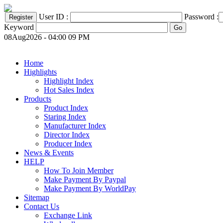
User ID :
Password :
Keyword
08Aug2026 - 04:00 09 PM
Home
Highlights
Highlight Index
Hot Sales Index
Products
Product Index
Staring Index
Manufacturer Index
Director Index
Producer Index
News & Events
HELP
How To Join Member
Make Payment By Paypal
Make Payment By WorldPay
Sitemap
Contact Us
Exchange Link