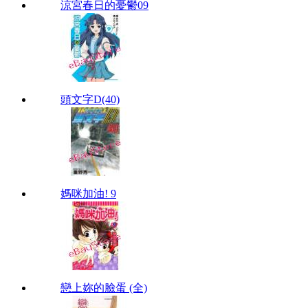
涼宮春日的憂鬱09
頭文字D(40)
媽咪加油! 9
戀上妳的臉蛋 (全)