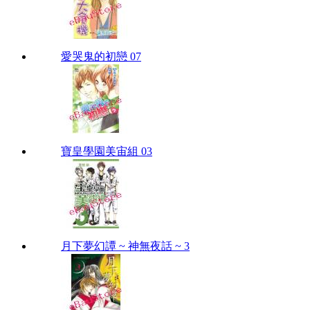
愛哭鬼的初戀 07
寶皇學園美宙組 03
月下夢幻譚 ~ 神無夜話 ~ 3