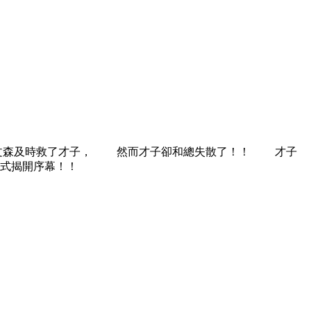
文森及時救了才子， 然而才子卻和總失散了！！ 才子
式揭開序幕！！