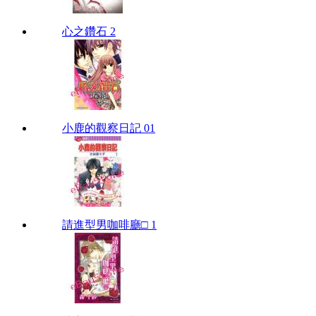
心之鑽石 2
小鹿的觀察日記 01
請進型男咖啡廳□ 1