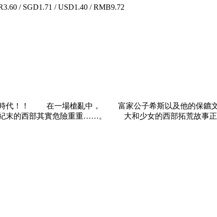
.60 / SGD1.71 / USD1.40 / RMB9.72
荒時代！！ 在一場槍亂中， 富家公子希斯以及他的保鑣
紀末的西部其實危險重重……。 大和少女的西部拓荒故事正