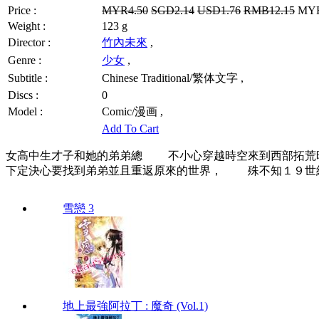
Price :
MYR4.50
SGD2.14
USD1.76
RMB12.15
MYR3
Weight :
123 g
Director :
竹內未來
,
Genre :
少女
,
Subtitle :
Chinese Traditional/繁体文字 ,
Discs :
0
Model :
Comic/漫画 ,
Add To Cart
女高中生才子和她的弟弟總 不小心穿越時空來到西部拓
下定決心要找到弟弟並且重返原來的世界， 殊不知１９世
雪戀 3
地上最強阿拉丁 : 魔奇 (Vol.1)