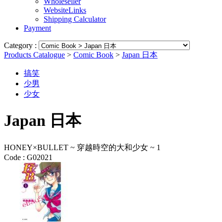
Wholeseller
WebsiteLinks
Shipping Calculator
Payment
Category :
Products Catalogue
>
Comic Book
>
Japan 日本
搞笑
少男
少女
Japan 日本
HONEY×BULLET ~ 穿越時空的大和少女 ~ 1
Code :
G02021