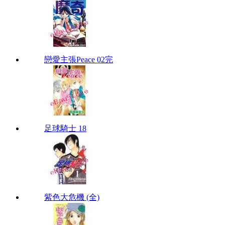
戀愛主張Peace 02完
足球騎士 18
紫色大危機 (全)