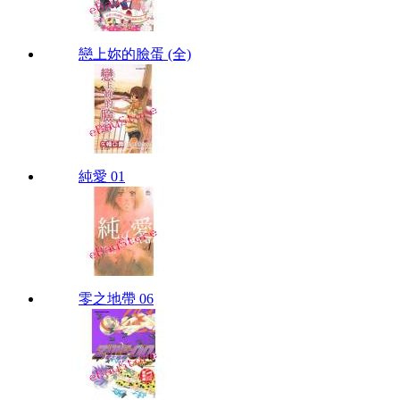
戀上妳的臉蛋 (全)
純愛 01
零之地帶 06