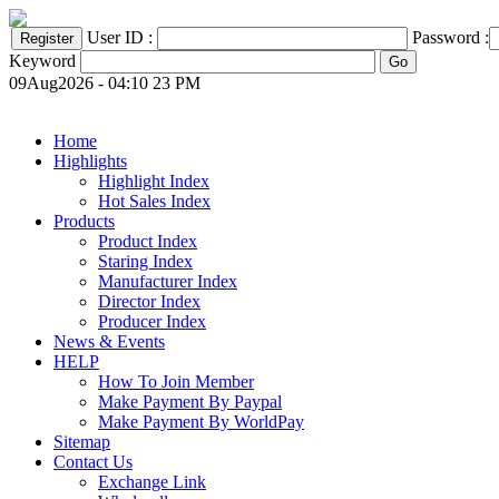
User ID :
Password :
Keyword
09Aug2026 - 04:10 23 PM
Home
Highlights
Highlight Index
Hot Sales Index
Products
Product Index
Staring Index
Manufacturer Index
Director Index
Producer Index
News & Events
HELP
How To Join Member
Make Payment By Paypal
Make Payment By WorldPay
Sitemap
Contact Us
Exchange Link