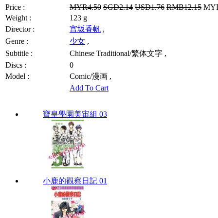
Price :
MYR4.50
SGD2.14
USD1.76
RMB12.15
MYR3
Weight :
123 g
Director :
宫坂香帆
,
Genre :
少女
,
Subtitle :
Chinese Traditional/繁体文字 ,
Discs :
0
Model :
Comic/漫画 ,
Add To Cart
寶皇學園美宙組 03
小鹿的觀察日記 01