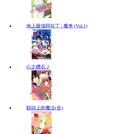
地上最強阿拉丁 : 魔奇 (Vol.1)
心之鑽石 2
額頭上的魔法(全)