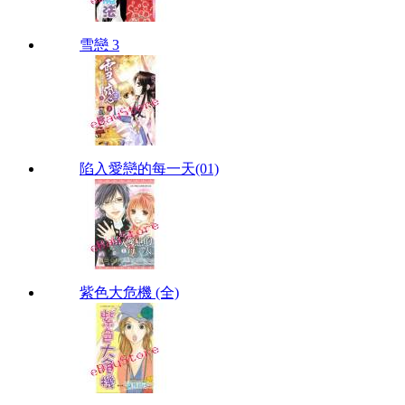
雪戀 3
陷入愛戀的每一天(01)
紫色大危機 (全)