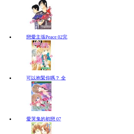
戀愛主張Peace 02完
可以抱緊你嗎？ 全
愛哭鬼的初戀 07