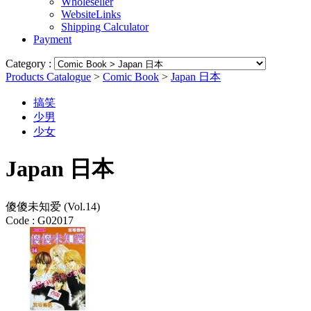
Wholeseller
WebsiteLinks
Shipping Calculator
Payment
Category :
Products Catalogue
>
Comic Book
>
Japan 日本
搞笑
少男
少女
Japan 日本
傻傻未知爱 (Vol.14)
Code :
G02017