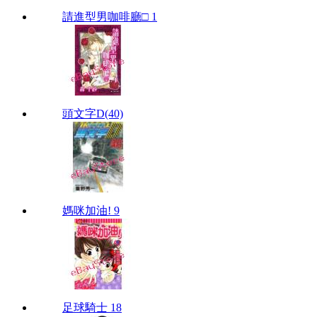
請進型男咖啡廳□ 1
頭文字D(40)
媽咪加油! 9
足球騎士 18