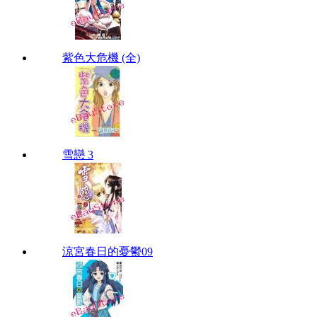
紫色大危機 (全)
雪戀 3
涼宮春日的憂鬱09