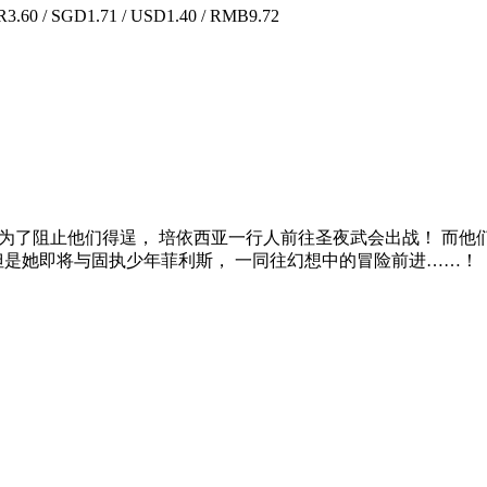
.60 / SGD1.71 / USD1.40 / RMB9.72
 为了阻止他们得逞， 培依西亚一行人前往圣夜武会出战！ 而
但是她即将与固执少年菲利斯， 一同往幻想中的冒险前进……！