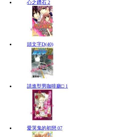
心之鑽石 2
頭文字D(40)
請進型男咖啡廳□ 1
愛哭鬼的初戀 07