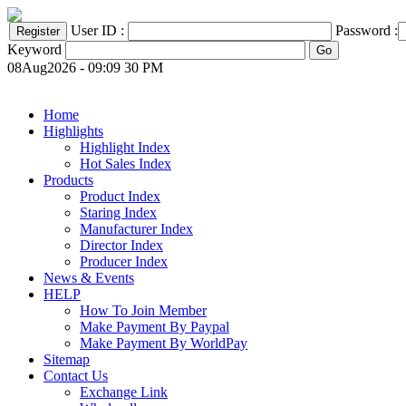
User ID :
Password :
Keyword
08Aug2026 - 09:09 30 PM
Home
Highlights
Highlight Index
Hot Sales Index
Products
Product Index
Staring Index
Manufacturer Index
Director Index
Producer Index
News & Events
HELP
How To Join Member
Make Payment By Paypal
Make Payment By WorldPay
Sitemap
Contact Us
Exchange Link