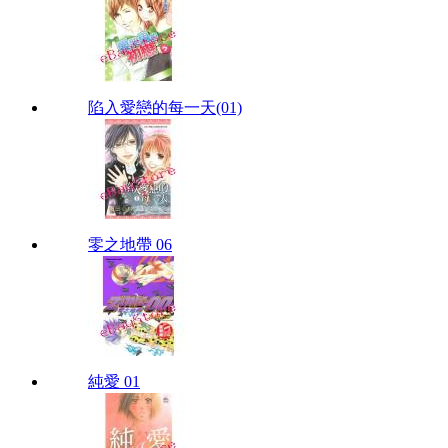
陷入愛戀的每一天(01)
零之地帶 06
純愛 01