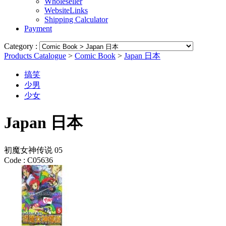
Wholeseller
WebsiteLinks
Shipping Calculator
Payment
Category :
Products Catalogue
>
Comic Book
>
Japan 日本
搞笑
少男
少女
Japan 日本
初魔女神传说 05
Code :
C05636