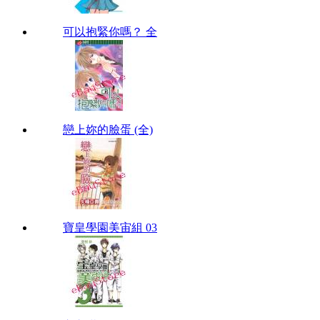
可以抱緊你嗎？ 全
戀上妳的臉蛋 (全)
寶皇學園美宙組 03