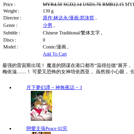
Price :
MYR4.50
SGD2.14
USD1.76
RMB12.15
MYR3
Weight :
139 g
Director :
原作:林达永/漫画:郑洙哲
,
Genre :
少男
,
Subtitle :
Chinese Traditional/繁体文字 ,
Discs :
0
Model :
Comic/漫画 ,
Add To Cart
最强的雷宙斯出现！ 魔道的阴谋在港口都市“温得拉德”展开，
梅依滋……！ 可爱又恐怖的女神培依西亚， 虽然很小心眼， 
月下夢幻譚 ~ 神無夜話 ~ 3
戀愛主張Peace 02完