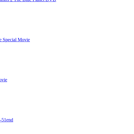
e Special Movie
ovie
1-51end