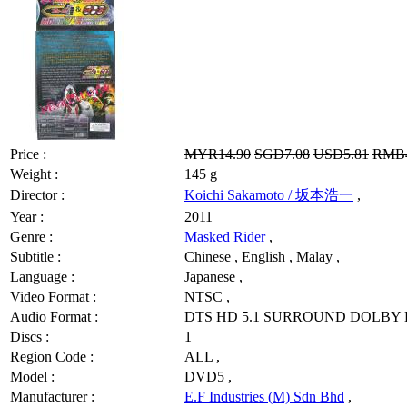
Price :
MYR14.90
SGD7.08
USD5.81
RMB4
Weight :
145 g
Director :
Koichi Sakamoto / 坂本浩一
,
Year :
2011
Genre :
Masked Rider
,
Subtitle :
Chinese , English , Malay ,
Language :
Japanese ,
Video Format :
NTSC ,
Audio Format :
DTS HD 5.1 SURROUND DOLBY D
Discs :
1
Region Code :
ALL ,
Model :
DVD5 ,
Manufacturer :
E.F Industries (M) Sdn Bhd
,