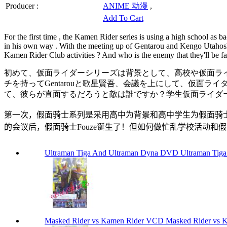
Producer :
ANIME 动漫
,
Add To Cart
For the first time , the Kamen Rider series is using a high school as
in his own way . With the meeting up of Gentarou and Kengo Utahosh
Kamen Rider Club activities ? And who is the enemy that they'll be fa
初めて、
仮面ライダー
シリーズは
背景
として
、高校
や
仮面ラ
チ
を持って
Gentarou
と
歌星賢吾
、
会議
を上にして
、
仮面ライ
て、彼ら
が直面
する
だろうと
敵は
誰ですか？
学生
仮面ライダ
第一次
，
假面骑士
系列是采用
高中
为
背景和
高中
学生为
假面骑
的
会议
后，
假面骑士
Fouze
诞生了！
但如何
做
忙乱
学校活动
和
假
Ultraman Tiga And Ultraman Dyna DVD Ultraman Tig
Masked Rider vs Kamen Rider VCD Masked Rider vs