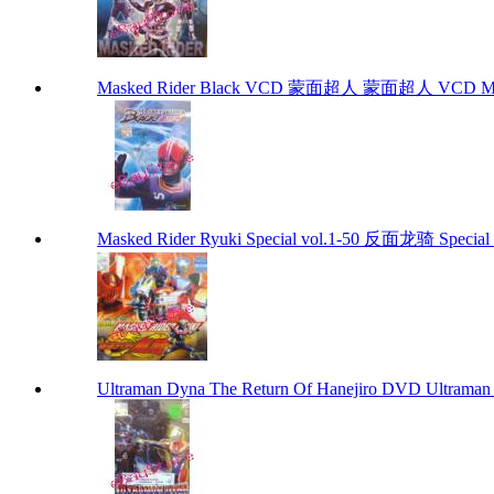
Masked Rider Black VCD 蒙面超人 蒙面超人 VCD Mask
Masked Rider Ryuki Special vol.1-50 反面龙骑 Special 
Ultraman Dyna The Return Of Hanejiro DVD Ultraman