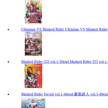
Ultraman VS Masked Rider Ultraman VS Masked Rider
Masked Rider 555 vol.1-50end Masked Rider 555 vol.1
Masked Rider Sword vol.1-49end 蒙面超人 vol.1-49en