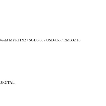
0.23
MYR11.92 / SGD5.66 / USD4.65 / RMB32.18
IGITAL ,