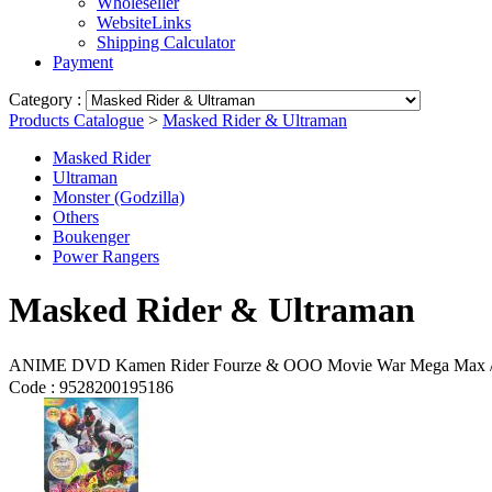
Wholeseller
WebsiteLinks
Shipping Calculator
Payment
Category :
Products Catalogue
>
Masked Rider & Ultraman
Masked Rider
Ultraman
Monster (Godzilla)
Others
Boukenger
Power Rangers
Masked Rider & Ultraman
ANIME DVD Kamen Rider Fourze & OOO Movie War 
Code :
9528200195186