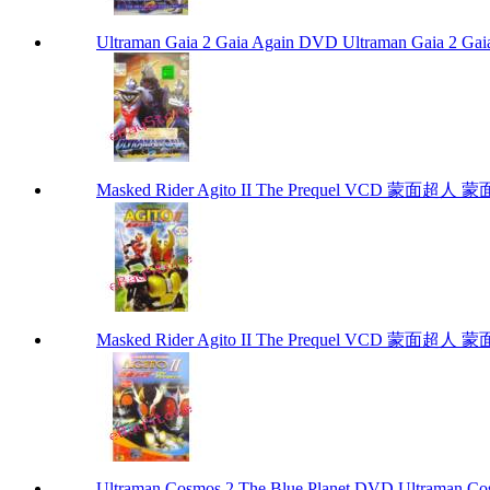
Ultraman Gaia 2 Gaia Again DVD Ultraman Gaia 2 Ga
Masked Rider Agito II The Prequel VCD 蒙面超人 蒙面超
Masked Rider Agito II The Prequel VCD 蒙面超人 蒙面超
Ultraman Cosmos 2 The Blue Planet DVD Ultraman Co