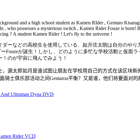
 background and a high school student as Kamen RIder , Gentaro Kisarag
i , who possesses a mysterious switch , Kamen Rider Fouze is born! B
cing ? A student Kamen Rider ! Let's fly to the universe !
イダー
などの
高校生
を使用している
、
如月弦太朗
は自分の
やり
ダー
Fouze
が誕生
！
しかし、どのように
多忙な
学校活動
と
仮面ラ
ー
！
の
が宇宙
に
飛んでみよう
！
士
，
源太郎
如月
是
谁
试图
让
朋友
在学校
用自己的方式
在该区块
新
面骑士
俱乐部
活动之间
Gentarou
平衡？
又是谁
，他们将
要面对
的
a And Ultraman Dyna DVD
 Kamen Rider VCD