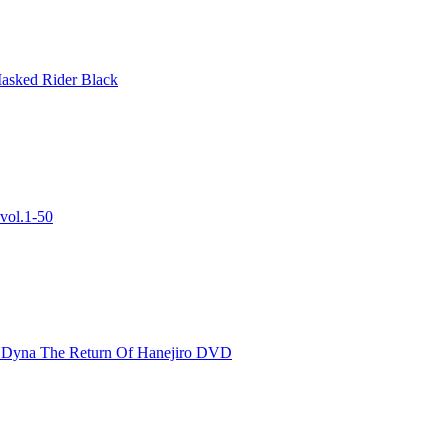
ed Rider Black
vol.1-50
 Dyna The Return Of Hanejiro DVD