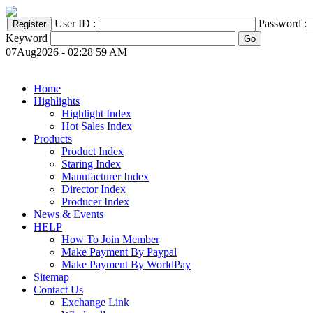
User ID :
Password :
Keyword
07Aug2026 - 02:28 59 AM
Home
Highlights
Highlight Index
Hot Sales Index
Products
Product Index
Staring Index
Manufacturer Index
Director Index
Producer Index
News & Events
HELP
How To Join Member
Make Payment By Paypal
Make Payment By WorldPay
Sitemap
Contact Us
Exchange Link