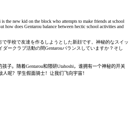
i is the new kid on the block who attempts to make friends at school
ut how does Gentarou balance between hectic school activities and
方で
学校で
友達を作る
しようとした
新顔
です
。
神秘的な
スイッ
イダー
クラブ
活動
の間
Gentarou
バランス
していますか？
そし
的孩子
。
随着
Gentarou
和
隈研
Utahoshi
，
谁拥有
一个神秘的
开关
敌人呢？
学生
假面骑士
！
让我们
飞向宇宙
！