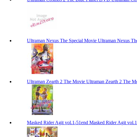
Ultraman Nexus The Special Movie Ultraman Nexus Th
Ultraman Zearth 2 The Movie Ultraman Zearth 2 The M
Masked Rider Agit vol.1-51end Masked Rider Agit vol.