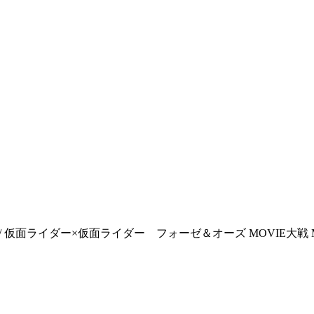
Mega Max / 仮面ライダー×仮面ライダー フォーゼ＆オーズ MOVIE大戦 MEGA