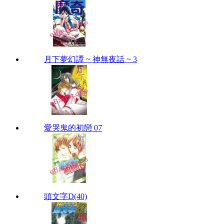
月下夢幻譚 ~ 神無夜話 ~ 3
愛哭鬼的初戀 07
頭文字D(40)