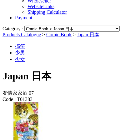
Wholeseller
WebsiteLinks
Shipping Calculator
Payment
Category :
Products Catalogue
>
Comic Book
>
Japan 日本
搞笑
少男
少女
Japan 日本
友情家家酒 07
Code :
T01383