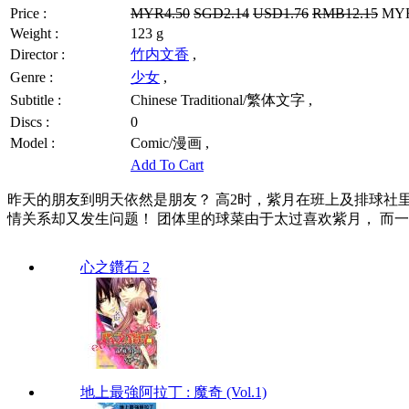
Price :
MYR4.50
SGD2.14
USD1.76
RMB12.15
MYR3
Weight :
123 g
Director :
竹内文香
,
Genre :
少女
,
Subtitle :
Chinese Traditional/繁体文字 ,
Discs :
0
Model :
Comic/漫画 ,
Add To Cart
昨天的朋友到明天依然是朋友？ 高2时，紫月在班上及排球社里
情关系却又发生问题！ 团体里的球菜由于太过喜欢紫月， 而一直在
心之鑽石 2
地上最強阿拉丁 : 魔奇 (Vol.1)