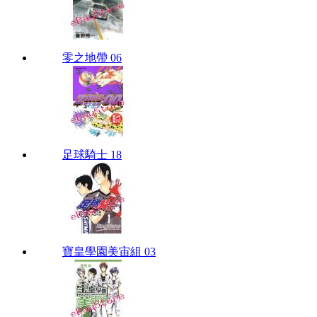
零之地帶 06
足球騎士 18
寶皇學園美宙組 03