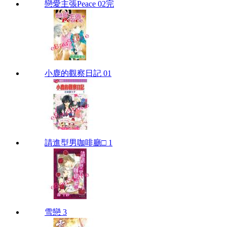
戀愛主張Peace 02完
小鹿的觀察日記 01
請進型男咖啡廳□ 1
雪戀 3