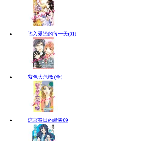
陷入愛戀的每一天(01)
紫色大危機 (全)
涼宮春日的憂鬱09