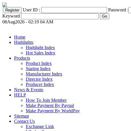
User ID :
Password :
Keyword
08Aug2026 - 02:19 04 AM
Home
Highlights
Highlight Index
Hot Sales Index
Products
Product Index
Staring Index
Manufacturer Index
Director Index
Producer Index
News & Events
HELP
How To Join Member
Make Payment By Paypal
Make Payment By WorldPay
Sitemap
Contact Us
Exchange Link