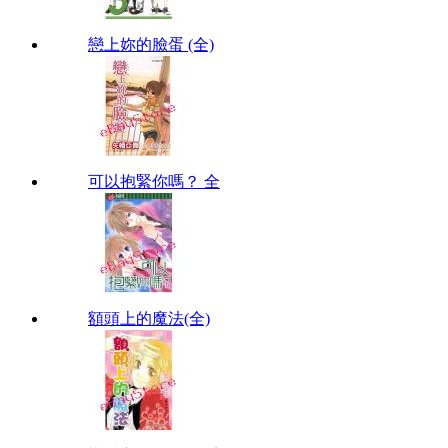
戀上妳的臉蛋 (全)
可以抱緊你嗎？ 全
額頭上的魔法(全)