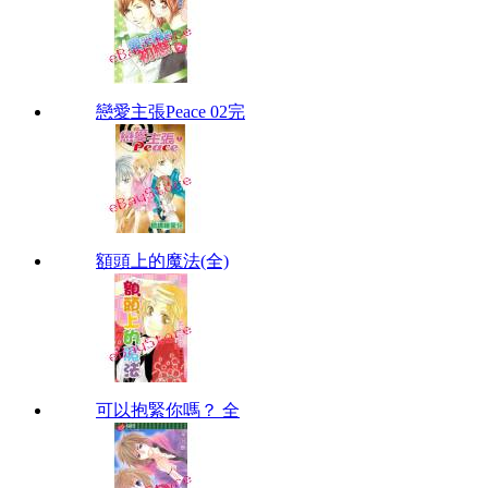
戀愛主張Peace 02完
額頭上的魔法(全)
可以抱緊你嗎？ 全