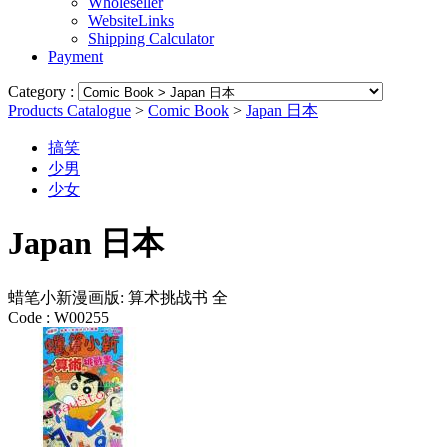
Wholeseller
WebsiteLinks
Shipping Calculator
Payment
Category :
Products Catalogue
>
Comic Book
>
Japan 日本
搞笑
少男
少女
Japan 日本
蜡笔小新漫画版: 算术挑战书 全
Code :
W00255