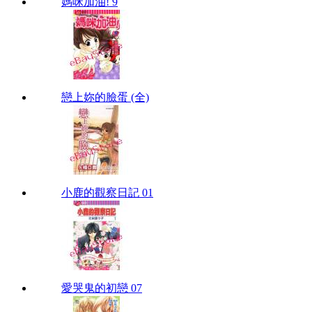
媽咪加油! 9
戀上妳的臉蛋 (全)
小鹿的觀察日記 01
愛哭鬼的初戀 07