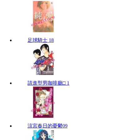
足球騎士 18
請進型男咖啡廳□ 1
涼宮春日的憂鬱09