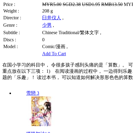
Price :
MYR5.00
SGD2.38
USD1.95
RMB13.50
MYR4
Weight :
208 g
Director :
臼井仪人
,
Genre :
少男
,
Subtitle :
Chinese Traditional/繁体文字 ,
Discs :
0
Model :
Comic/漫画 ,
Add To Cart
在国小学习的科目中， 令很多孩子感到头痛的是「算数」。 可
重点放在以下三项： 1) 在阅读漫画的过程中， 一边得到乐趣
题的「乐趣」！ 读过本书， 可以知道如何解决形形色色的算数
雪戀 3