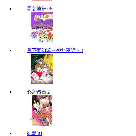
零之地帶 06
月下夢幻譚 ~ 神無夜話 ~ 3
心之鑽石 2
純愛 01