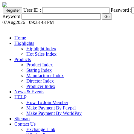
User ID :
Password :
Keyword
07Aug2026 - 09:38 48 PM
Home
Highlights
Highlight Index
Hot Sales Index
Products
Product Index
Staring Index
Manufacturer Index
Director Index
Producer Index
News & Events
HELP
How To Join Member
Make Payment By Paypal
Make Payment By WorldPay
Sitemap
Contact Us
Exchange Link