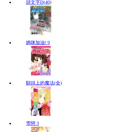
頭文字D(40)
媽咪加油! 9
額頭上的魔法(全)
雪戀 3