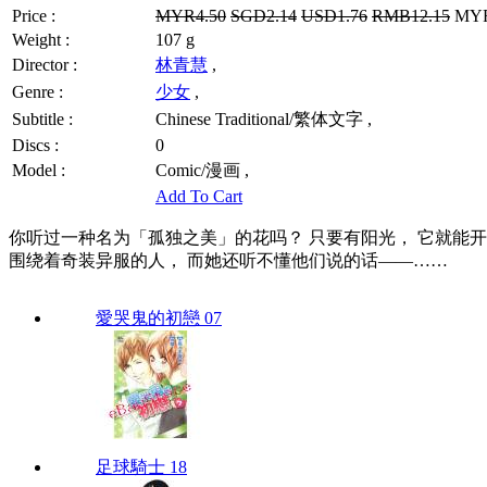
Price :
MYR4.50
SGD2.14
USD1.76
RMB12.15
MYR3
Weight :
107 g
Director :
林青慧
,
Genre :
少女
,
Subtitle :
Chinese Traditional/繁体文字 ,
Discs :
0
Model :
Comic/漫画 ,
Add To Cart
你听过一种名为「孤独之美」的花吗？ 只要有阳光， 它就能开
围绕着奇装异服的人， 而她还听不懂他们说的话——……
愛哭鬼的初戀 07
足球騎士 18