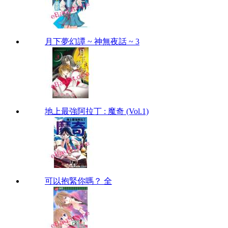
月下夢幻譚 ~ 神無夜話 ~ 3
地上最強阿拉丁 : 魔奇 (Vol.1)
可以抱緊你嗎？ 全