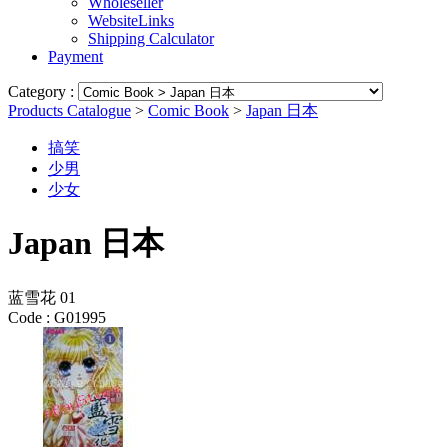
Wholeseller
WebsiteLinks
Shipping Calculator
Payment
Category :
Products Catalogue
>
Comic Book
>
Japan 日本
搞笑
少男
少女
Japan 日本
蓝雪花 01
Code :
G01995