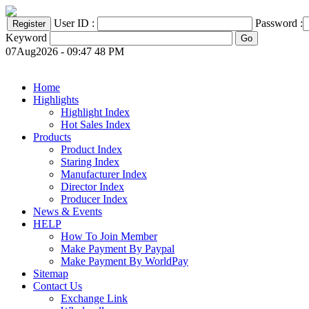
User ID :
Password :
Keyword
07Aug2026 - 09:47 48 PM
Home
Highlights
Highlight Index
Hot Sales Index
Products
Product Index
Staring Index
Manufacturer Index
Director Index
Producer Index
News & Events
HELP
How To Join Member
Make Payment By Paypal
Make Payment By WorldPay
Sitemap
Contact Us
Exchange Link