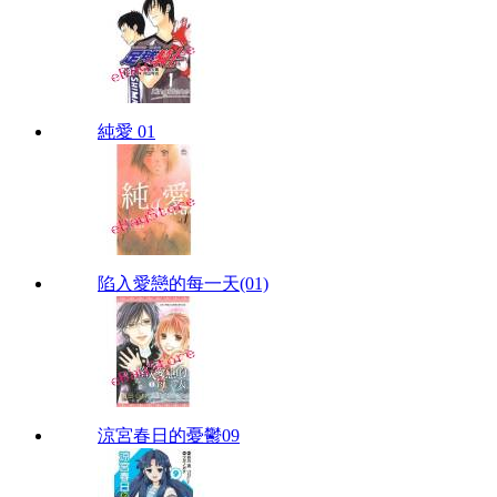
純愛 01
陷入愛戀的每一天(01)
涼宮春日的憂鬱09