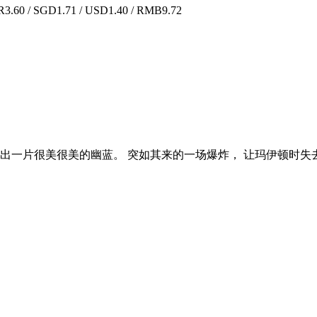
.60 / SGD1.71 / USD1.40 / RMB9.72
出一片很美很美的幽蓝。 突如其来的一场爆炸， 让玛伊顿时失去