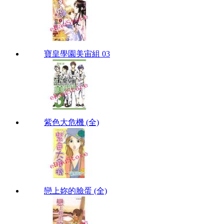
寶皇學園美宙組 03
紫色大危機 (全)
戀上妳的臉蛋 (全)