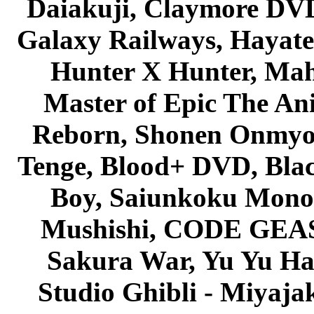
Daiakuji, Claymore DVD
Galaxy Railways, Hayate 
Hunter X Hunter, Mah
Master of Epic The An
Reborn, Shonen Onmyou
Tenge, Blood+ DVD, Bla
Boy, Saiunkoku Monog
Mushishi, CODE GEASS 
Sakura War, Yu Yu Hak
Studio Ghibli - Miyaja