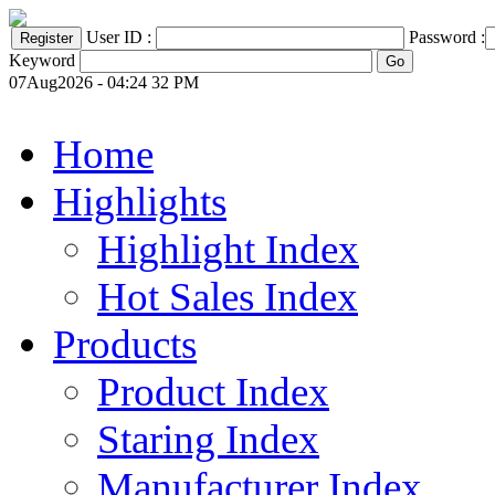
User ID :
Password :
Keyword
07Aug2026 - 04:24 32 PM
Home
Highlights
Highlight Index
Hot Sales Index
Products
Product Index
Staring Index
Manufacturer Index