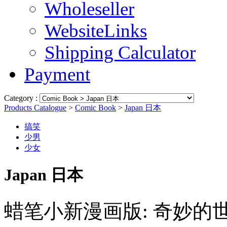
Wholeseller
WebsiteLinks
Shipping Calculator
Payment
Category :
Products Catalogue
>
Comic Book
>
Japan 日本
搞笑
少男
少女
Japan 日本
蜡笔小新漫画版: 奇妙的