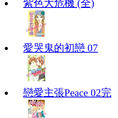
紫色大危機 (全)
愛哭鬼的初戀 07
戀愛主張Peace 02完