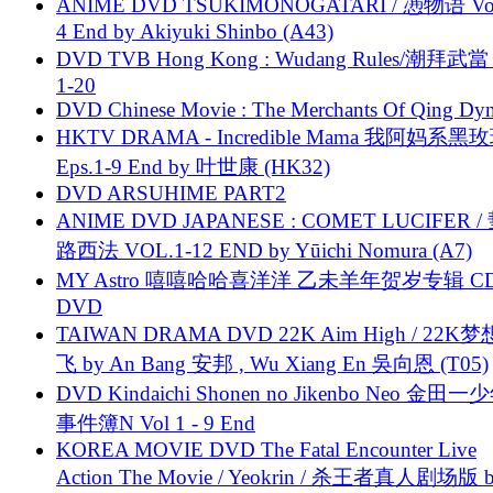
ANIME DVD TSUKIMONOGATARI / 慿物语 Vol.
4 End by Akiyuki Shinbo (A43)
DVD TVB Hong Kong : Wudang Rules/潮拜武當 
1-20
DVD Chinese Movie : The Merchants Of Qing Dyn
HKTV DRAMA - Incredible Mama 我阿妈系黑
Eps.1-9 End by 叶世康 (HK32)
DVD ARSUHIME PART2
ANIME DVD JAPANESE : COMET LUCIFER /
路西法 VOL.1-12 END by Yūichi Nomura (A7)
MY Astro 嘻嘻哈哈喜洋洋 乙未羊年贺岁专辑 C
DVD
TAIWAN DRAMA DVD 22K Aim High / 22K
飞 by An Bang 安邦 , Wu Xiang En 吳向恩 (T05)
DVD Kindaichi Shonen no Jikenbo Neo 金田
事件簿N Vol 1 - 9 End
KOREA MOVIE DVD The Fatal Encounter Live
Action The Movie / Yeokrin / 杀王者真人剧场版 