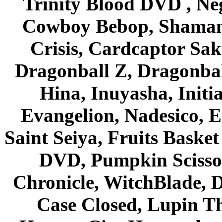
Trinity Blood DVD , Ne
Cowboy Bebop, Shaman
Crisis, Cardcaptor Sak
Dragonball Z, Dragonbal
Hina, Inuyasha, Initi
Evangelion, Nadesico, Es
Saint Seiya, Fruits Bask
DVD, Pumpkin Scisso
Chronicle, WitchBlade, 
Case Closed, Lupin Th