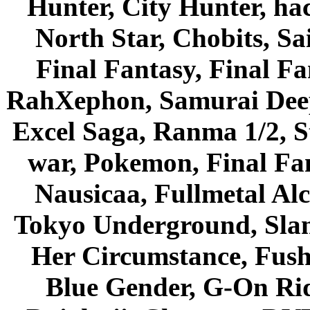
Hunter, City Hunter, hac
North Star, Chobits, S
Final Fantasy, Final Fa
RahXephon, Samurai Deepe
Excel Saga, Ranma 1/2, S
war, Pokemon, Final Fa
Nausicaa, Fullmetal Al
Tokyo Underground, Sla
Her Circumstance, Fush
Blue Gender, G-On Ride