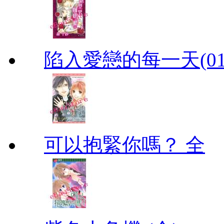
陷入愛戀的每一天(01
可以抱緊你嗎？ 全