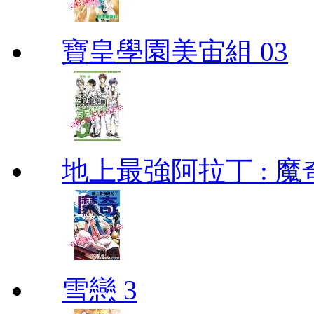
寶皇學園美宙組 03
地上最強阿拉丁 : 魔奇 (
雪戀 3