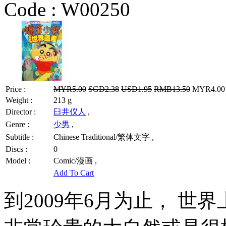
Code :
W00250
Price :
MYR5.00
SGD2.38
USD1.95
RMB13.50
MYR4.00 /
Weight :
213 g
Director :
臼井仪人
,
Genre :
少男
,
Subtitle :
Chinese Traditional/繁体文字 ,
Discs :
0
Model :
Comic/漫画 ,
Add To Cart
到2009年6月为止， 世