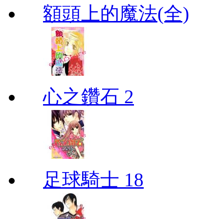
額頭上的魔法(全)
心之鑽石 2
足球騎士 18