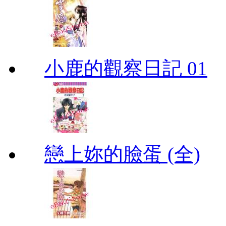
小鹿的觀察日記 01
戀上妳的臉蛋 (全)