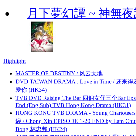
月下夢幻譚 ~ 神無夜話
Highlight
MASTER OF DESTINY / 风云天地
DVD TAIWAN DRAMA : Love in Time / 还来
爱你 (HK34)
TVB DVD Raising The Bar 四個女仔三个Bar Eps.
End (Eng Sub) TVB Hong Kong Drama (HK31)
HONG KONG TVB DRAMA - Young Charioteers
綫 / Chong Xin EPISODE 1-20 END by Lam Chu
Bong 林忠邦 (HK24)