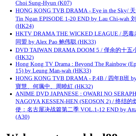
Choi Sung-Hyun (K07)
HONG KONG TVB DRAMA - Eye in the Sky/ 天
Tin Ngan EPISODE 1-20 END by Lau Chi-wa
(HK24)
HKTV DRAMA THE WICKED LEAGUE / 恶
同盟 by Alex Pao 鲍伟聪 (HK33)
DVD TAIWAN DRAMA DOOM 5 / 僅余的十
(HK32)
Hong Kong TV Drama : Beyond The Rainbow (Ep
15) by Leung Man-wah (HK33)
HONG KONG TVB DRAMA - P.4B / 四年B班 b
寶慧、何珮中、周曉紅 (HK32)
ANIME DVD JAPANESE : OWARI NO SERAPH
NAGOYA KESSEN-HEN (SEOSON 2) / 终结
使：名古屋决战篇第二季 VOL.1-12 END by Attat
(A30)