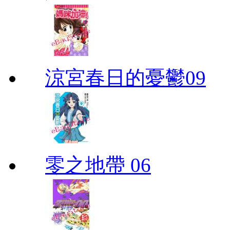
涼宮春日的憂鬱09
零之地帶 06