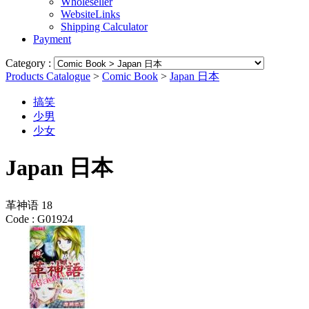
Wholeseller
WebsiteLinks
Shipping Calculator
Payment
Category :
Products Catalogue
>
Comic Book
>
Japan 日本
搞笑
少男
少女
Japan 日本
革神语 18
Code :
G01924