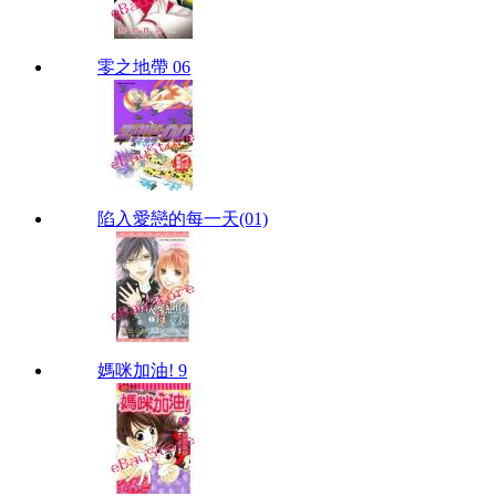
零之地帶 06
陷入愛戀的每一天(01)
媽咪加油! 9