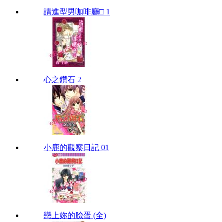
請進型男咖啡廳□ 1
心之鑽石 2
小鹿的觀察日記 01
戀上妳的臉蛋 (全)