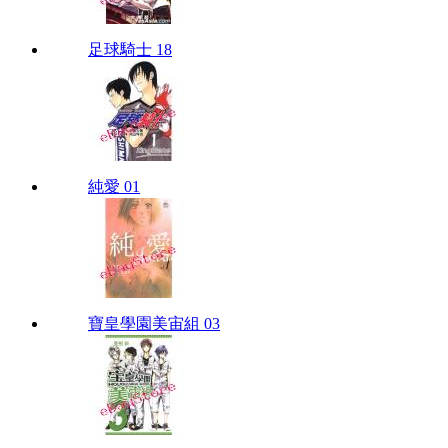
足球騎士 18
純愛 01
寶皇學園美宙組 03