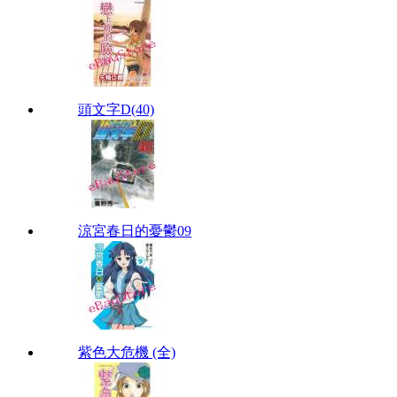
頭文字D(40)
涼宮春日的憂鬱09
紫色大危機 (全)