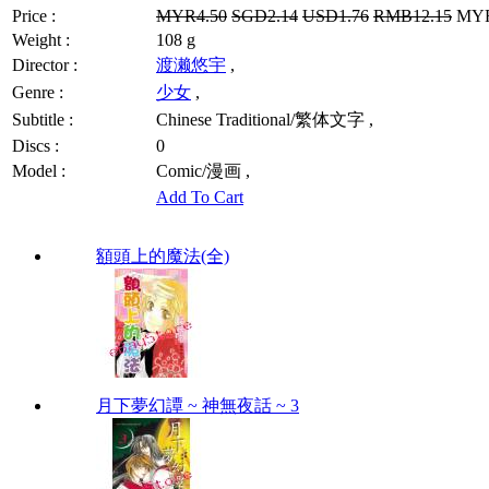
Price :
MYR4.50
SGD2.14
USD1.76
RMB12.15
MYR3
Weight :
108 g
Director :
渡濑悠宇
,
Genre :
少女
,
Subtitle :
Chinese Traditional/繁体文字 ,
Discs :
0
Model :
Comic/漫画 ,
Add To Cart
額頭上的魔法(全)
月下夢幻譚 ~ 神無夜話 ~ 3