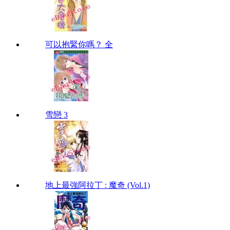
可以抱緊你嗎？ 全
雪戀 3
地上最強阿拉丁 : 魔奇 (Vol.1)