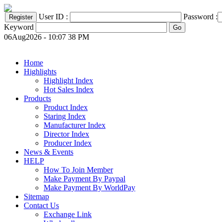
User ID :
Password :
Keyword
06Aug2026 - 10:07 38 PM
Home
Highlights
Highlight Index
Hot Sales Index
Products
Product Index
Staring Index
Manufacturer Index
Director Index
Producer Index
News & Events
HELP
How To Join Member
Make Payment By Paypal
Make Payment By WorldPay
Sitemap
Contact Us
Exchange Link