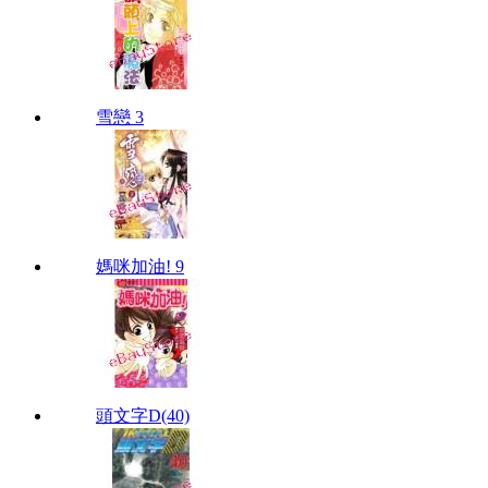
雪戀 3
媽咪加油! 9
頭文字D(40)