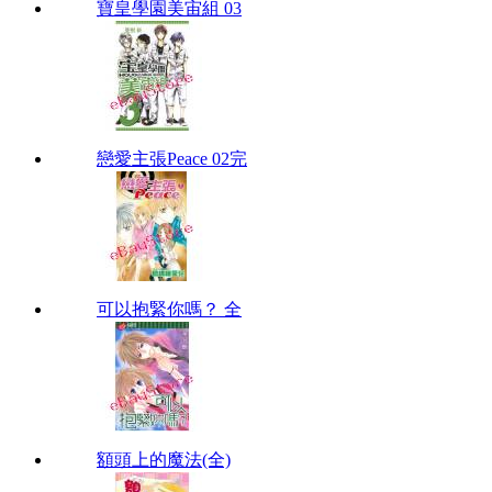
寶皇學園美宙組 03
戀愛主張Peace 02完
可以抱緊你嗎？ 全
額頭上的魔法(全)