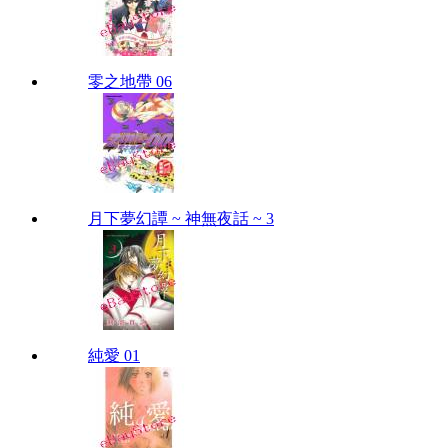
零之地帶 06
月下夢幻譚 ~ 神無夜話 ~ 3
純愛 01