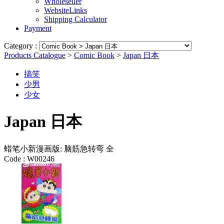
Wholeseller
WebsiteLinks
Shipping Calculator
Payment
Category :
Products Catalogue
>
Comic Book
>
Japan 日本
搞笑
少男
少女
Japan 日本
蜡笔小新漫画版: 脑筋急转弯 全
Code :
W00246