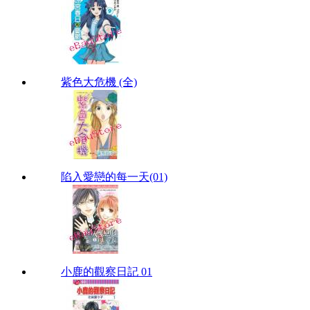
紫色大危機 (全)
陷入愛戀的每一天(01)
小鹿的觀察日記 01