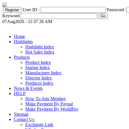
User ID :
Password :
Keyword
07Aug2026 - 11:37 26 AM
Home
Highlights
Highlight Index
Hot Sales Index
Products
Product Index
Staring Index
Manufacturer Index
Director Index
Producer Index
News & Events
HELP
How To Join Member
Make Payment By Paypal
Make Payment By WorldPay
Sitemap
Contact Us
Exchange Link