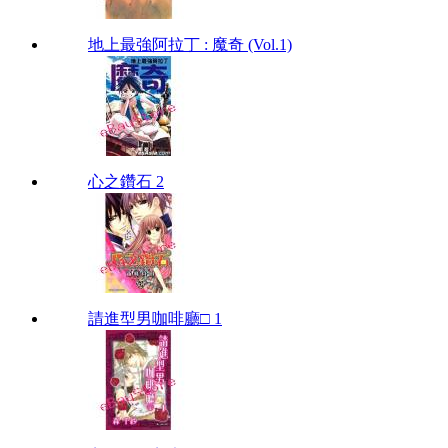
地上最強阿拉丁 : 魔奇 (Vol.1)
心之鑽石 2
請進型男咖啡廳□ 1