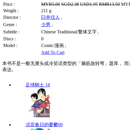
Price :
MYR5.00
SGD2.38
USD1.95
RMB13.50
MYR4
Weight :
211 g
Director :
臼井仪人
,
Genre :
少男
,
Subtitle :
Chinese Traditional/繁体文字 ,
Discs :
0
Model :
Comic/漫画 ,
Add To Cart
本书不是一般无厘头或冷笑话类型的「脑筋急转弯」題库， 而
表达。
足球騎士 18
涼宮春日的憂鬱09