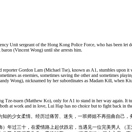
ency Unit sergeant of the Hong Kong Police Force, who has been let d
g baron (Vincent Wong) until she arrests him.
oid reporter Gordon Lam (Michael Tse), known as A1, stumbles upon it w
ometimes as enemies, sometimes saving the other and sometimes playing 
ndy Wong), nicknamed by her subordinates as Madam Kill, when Kiu d
g Tze-tsuen (Matthew Ko), only for A1 to stand in her way again. It turn
 both at work and in love, Lui Hap has no choice but to fight back in th
为知的少女柔情。经历过痛苦、迷失，一班师姐不再扭曲自己，
饰）年过三十，在爱情路上起伏跌宕，当遇见一位完美男人 （王