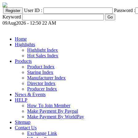
User ID :
Password :
Keyword
09Aug2026 - 12:50 22 AM
Home
Highlights
Highlight Index
Hot Sales Index
Products
Product Index
Staring Index
Manufacturer Index
Director Index
Producer Index
News & Events
HELP
How To Join Member
Make Payment By Paypal
Make Payment By WorldPay
Sitemap
Contact Us
Exchange Link