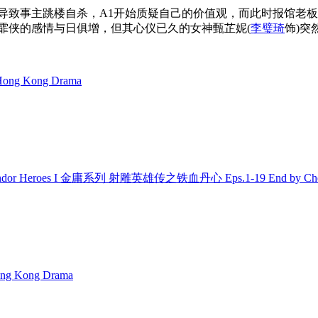
导致事主跳楼自杀，A1开始质疑自己的价值观，而此时报馆老板
霏侠的感情与日俱增，但其心仪已久的女神甄芷妮(
李璧琦
饰)突
ong Kong Drama
Condor Heroes I 金庸系列 射雕英雄传之铁血丹心 Eps.1-19 End by Che
ng Kong Drama