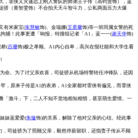
久，霏侠又火速恋上刚入警队的师弟王子传（高钧贤饰），蓝
徒骄（黄智雯饰）不合拍天天斗智斗力，公私两面压力大爆
又有米家宝(
朱慧敏
饰)、金瑞娜(
王君馨
饰)等一班同属女警的死
拘捕！此事更遭「响报」特搜组记者「A1」蓝一一(
谢天华
饰)
桥(
吕珊
饰)极之孝顺。A1内心自卑，高兴在报社能和大学生看
！
依为命。为了讨父亲欢喜，司徒骄从机场特警转任冲锋队，还因
窄，原来子传是A1的表弟，A1全家都对霏侠有偏见，而霏侠
番「激斗」下，二人不知不觉地相知相惜，甚至萌生爱情。一
妹妹蓝爱爱(
朱璇
饰)的关系，解除了他对父亲的心结。经此事
力，司徒骄为了照顾父亲，毅然停薪留职，还指责子传从不顾