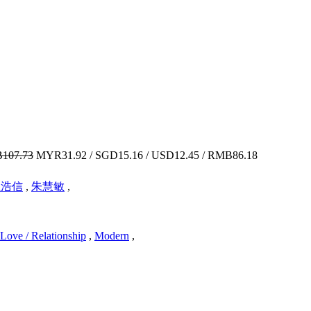
107.73
MYR31.92 / SGD15.16 / USD12.45 / RMB86.18
王浩信
,
朱慧敏
,
 Love / Relationship
,
Modern
,