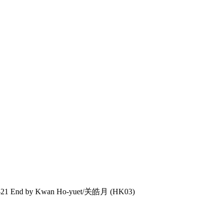
1 End by Kwan Ho-yuet/关皓月 (HK03)