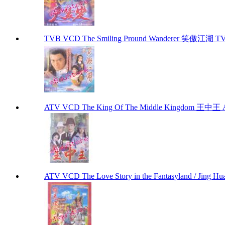
TVB VCD The Smiling Pround Wanderer 笑傲江湖 TV
ATV VCD The King Of The Middle Kingdom 王中王 
ATV VCD The Love Story in the Fantasyland / Jin