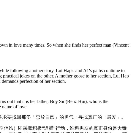
own in love many times. So when she finds her perfect man (Vincent
hile following another story. Lui Hap's and A1's paths continue to
practical jokes on the other. A mother goose to her section, Lui Hap
emands perfection of her section.
s out that it is her father, Boy Sir (Benz Hui), who is the
e name of love.
务求要找回那份「忠於自己」的勇气，寻找真正的「最爱」。
浩信饰）即采取积极“追捕”行动，谁料男友的真正身份是大毒