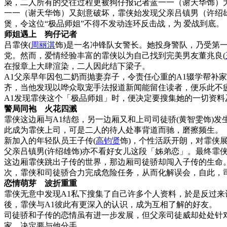
枭，二人所有的交往过程更被狗仔报记者蓝一一（谢天华饰）
一一（谢天华饰）又刻意破坏，霏侠始发现父亲吕镇男（许绍
煲，令这位“极品师姐”不得不发动连环反击战，为 爱战到底。
师姐遇上 狗仔记者
吕霏侠(
周丽淇
饰)是一名冲锋队女警长。她投身警队，乃受第一
党。然而，爱情经验丰富的霏侠以为自己找到完美男友董兆良(
在报章上大肆渲染，二人因此结下梁子。
A1父亲早年因包二奶而抛妻弃子，令责任心重的A1辍学帮补家
齐，当他发现以哗众取宠手法报道新闻能留住读者，便乐此不
A1发现霏侠这个「极品师姐」时，便决定要搜集她的一切资
警局同袍 火花四溅
霏侠这边厢与A1结怨，另一边厢又和上司司徒骄(黄智雯饰)发
此成为霏侠上司，可是二人的待人处事背道而驰，磨擦频生。
新加入的年轻队员王子传(
高钧贤
饰)，个性活跃开朗，对霏侠
父亲吕镇男(许绍雄饰)亦不看好女儿这段「姊弟恋」。最终霏
这边厢霏侠跳出子传的世界，那边厢司徒骄却闯入子传的生命
次，霏侠和司徒骄合力完成危险任务，从而化解误会，自此，
恋情萌芽 波折重重
霏侠无意中发现A1私下搜集了自己许多个人资料，於是反过来
後，霏侠与A1彼此有更深入的认识，成为互相了解的好友。
司徒骄和子传的恋情虽有进一步发展，但父亲司徒威却处处针
家，决定要与他分手……