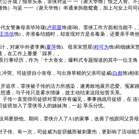
大公开成了报章头条，霏侠对蓝一 一（谢天华饰）恨之入骨。不
雄饰）与蓝 一一（谢天华饰）串通来拆散鸳鸯，加上与女上司司
代女警兼母亲毕玲珑(
卢苑茵
饰)影响。霏侠工作方面相当能干，
王浩信
饰)，并准备结婚时，却发现对方是名毒枭，还要亲手将他
计，对家中外婆李爽(
夏萍
饰)、母亲宋慧星(
程可为
饰)和细姨宋慧
疲，在工作上屡屡「踩界」。
料及行事经历，作为「十大丧女」爆料式专题报道的其中一位主角
生冲突。司徒骄自小丧母，与出身草根的父亲司徒威(
白彪
饰)相
展开追求，霏侠被子传的活力所感染，遂勇敢地展开恋爱。冤家路
侠想通，与子传只是雾水情缘，故主动结束这段短暂关系。
。子传一直觉得司徒骄对霏侠存有偏见，事事挑战司徒骄，在 连
司徒骄加入了霏侠等人的姊妹淘，一起 享乐分忧。
设局要胁他。期间，霏侠介入了A1的家事，改善了他跟同父异母
对子传。有一次，司徒威为捉窃贼而被刺重伤，更影响了活动能