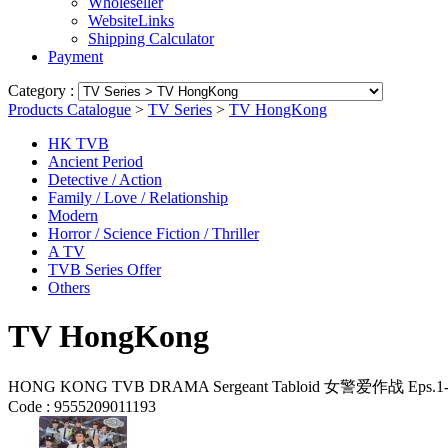
Wholeseller
WebsiteLinks
Shipping Calculator
Payment
Category :
Products Catalogue
>
TV Series
>
TV HongKong
HK TVB
Ancient Period
Detective / Action
Family / Love / Relationship
Modern
Horror / Science Fiction / Thriller
A TV
TVB Series Offer
Others
TV HongKong
HONG KONG TVB DRAMA Sergeant Tabloid 女警爱作战 Eps.1-2
Code :
9555209011193