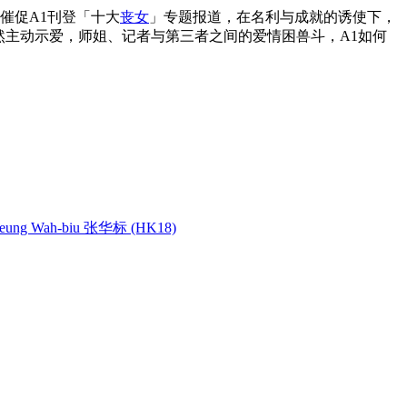
催促A1刊登「十大
丧女
」专题报道，在名利与成就的诱使下，
然主动示爱，师姐、记者与第三者之间的爱情困兽斗，A1如何
ung Wah-biu 张华标 (HK18)