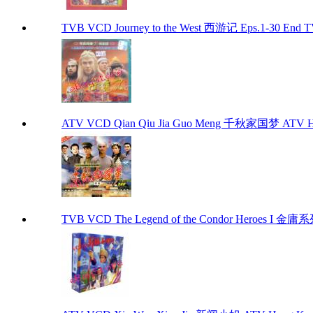
TVB VCD Journey to the West 西游记 Eps.1-30 End 
ATV VCD Qian Qiu Jia Guo Meng 千秋家国梦 ATV H
TVB VCD The Legend of the Condor Heroes I