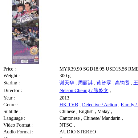
Price :
MYR39.90
SGD18.95
USD15.56
RMB
Weight :
300 g
Staring :
谢天华
,
周丽淇
,
黄智雯
,
高钧贤
,
Director :
Nelson Cheung / 张乾文
,
Year :
2013
Genre :
HK TVB
,
Detective / Action
,
Family /
Subtitle :
Chinese , English , Malay ,
Language :
Cantonese , Chinese/ Mandarin ,
Video Format :
NTSC ,
Audio Format :
AUDIO STEREO ,