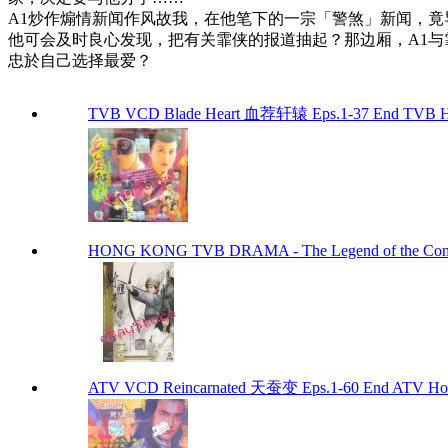
A1炒作煽情新闻作风故我，在他笔下的一宗「警煞」新闻，竟
他可会及时良心发现，把有关霏侠的报道抽起？那边厢，A1与
忠於自己选择最爱？
TVB VCD Blade Heart 血荐轩辕 Eps.1-37 End TVB H
HONG KONG TVB DRAMA - The Legend of the 
ATV VCD Reincarnated 天蚕变 Eps.1-60 End ATV Ho