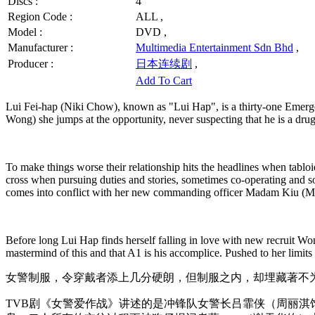
Discs :
4
Region Code :
ALL ,
Model :
DVD ,
Manufacturer :
Multimedia Entertainment Sdn Bhd
,
Producer :
日本连续剧
,
Add To Cart
Lui Fei-hap (Niki Chow), known as "Lui Hap", is a thirty-one Emerg
Wong) she jumps at the opportunity, never suspecting that he is a dru
To make things worse their relationship hits the headlines when tabl
cross when pursuing duties and stories, sometimes co-operating and s
comes into conflict with her new commanding officer Madam Kiu (Ma
Before long Lui Hap finds herself falling in love with new recruit Won
mastermind of this and that A1 is his accomplice. Pushed to her limits
女警制服，令穿戴者添上几分硬朗，但制服之内，却埋藏著不
TVB剧《女警爱作战》讲述的是冲锋队女警长吕霏侠（周丽淇