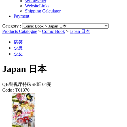
Wholeseller
WebsiteLinks
Shipping Calculator
Payment
Category :
Products Catalogue
>
Comic Book
>
Japan 日本
搞笑
少男
少女
Japan 日本
QB警视厅特殊SP班 04完
Code :
T01370