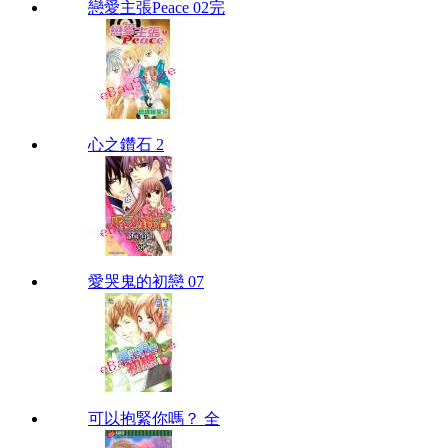
戀愛主張Peace 02完
心之鑽石 2
愛哭鬼的初戀 07
可以抱緊你嗎？ 全