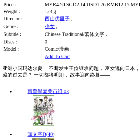
Price :
MYR4.50
SGD2.14
USD1.76
RMB12.15
MYR3
Weight :
123 g
Director :
西山优里子
,
Genre :
少女
,
Subtitle :
Chinese Traditional/繁体文字 ,
Discs :
0
Model :
Comic/漫画 ,
Add To Cart
亚洲小国玛达尔夏， 不断发生王位继承问题， 巫女逃向日本，
藏的过去是？ 一切都将明朗， 故事迎向终幕——
寶皇學園美宙組 03
頭文字D(40)