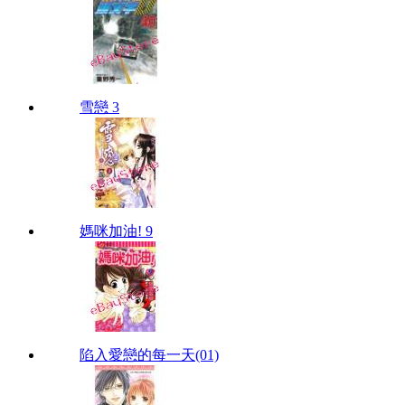
雪戀 3
媽咪加油! 9
陷入愛戀的每一天(01)