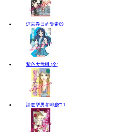
涼宮春日的憂鬱09
紫色大危機 (全)
請進型男咖啡廳□ 1