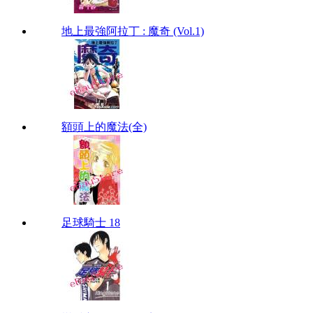
地上最強阿拉丁 : 魔奇 (Vol.1)
額頭上的魔法(全)
足球騎士 18