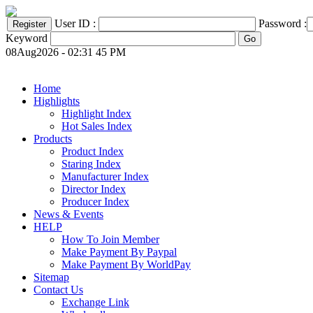
User ID :
Password :
Keyword
08Aug2026 - 02:31 45 PM
Home
Highlights
Highlight Index
Hot Sales Index
Products
Product Index
Staring Index
Manufacturer Index
Director Index
Producer Index
News & Events
HELP
How To Join Member
Make Payment By Paypal
Make Payment By WorldPay
Sitemap
Contact Us
Exchange Link