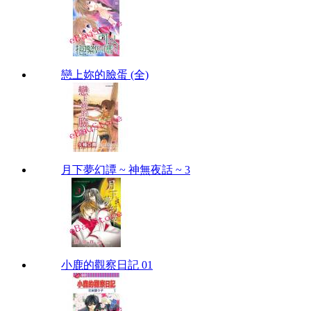
戀上妳的臉蛋 (全)
月下夢幻譚 ~ 神無夜話 ~ 3
小鹿的觀察日記 01