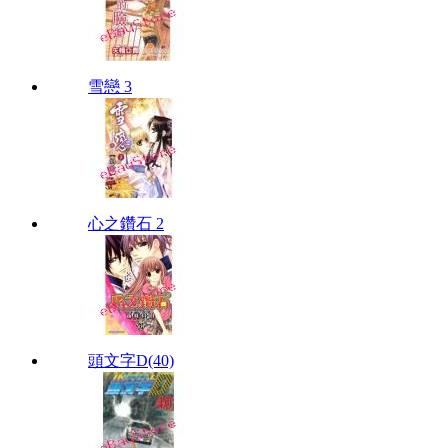
雪戀 3
心之鑽石 2
頭文字D(40)