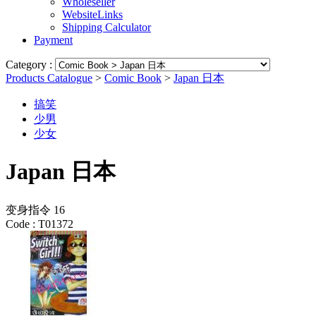
Wholeseller
WebsiteLinks
Shipping Calculator
Payment
Category :
Products Catalogue
>
Comic Book
>
Japan 日本
搞笑
少男
少女
Japan 日本
变身指令 16
Code :
T01372