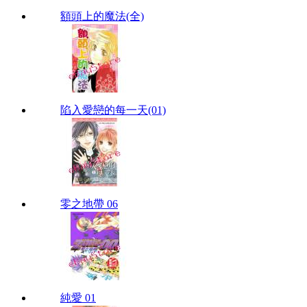
額頭上的魔法(全)
陷入愛戀的每一天(01)
零之地帶 06
純愛 01