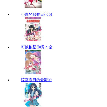
小鹿的觀察日記 01
可以抱緊你嗎？ 全
涼宮春日的憂鬱09