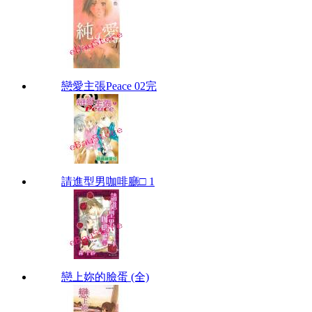
戀愛主張Peace 02完
請進型男咖啡廳□ 1
戀上妳的臉蛋 (全)