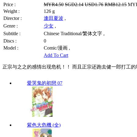
Price :
MYR4.50
SGD2.14
USD1.76
RMB12.15
MYR3
Weight :
126 g
Director :
逢田夏波
,
Genre :
少女
,
Subtitle :
Chinese Traditional/繁体文字 ,
Discs :
0
Model :
Comic/漫画 ,
Add To Cart
正宗与之之的感情出现危机！！ 而且正宗还跑去健一郎打工的地方
愛哭鬼的初戀 07
紫色大危機 (全)