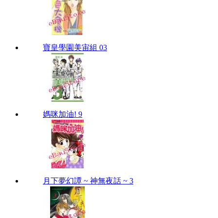
寶皇學園美宙組 03
媽咪加油! 9
月下夢幻譚 ~ 神無夜話 ~ 3