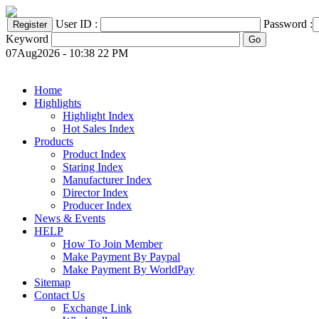
User ID :
Password :
Keyword
07Aug2026 - 10:38 22 PM
Home
Highlights
Highlight Index
Hot Sales Index
Products
Product Index
Staring Index
Manufacturer Index
Director Index
Producer Index
News & Events
HELP
How To Join Member
Make Payment By Paypal
Make Payment By WorldPay
Sitemap
Contact Us
Exchange Link