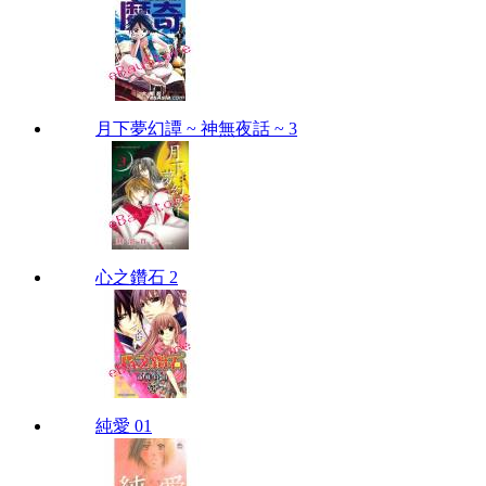
月下夢幻譚 ~ 神無夜話 ~ 3
心之鑽石 2
純愛 01