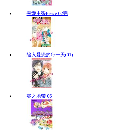
戀愛主張Peace 02完
陷入愛戀的每一天(01)
零之地帶 06