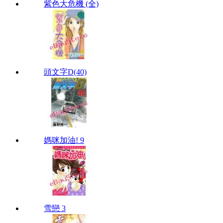
紫色大危機 (全)
頭文字D(40)
媽咪加油! 9
雪戀 3