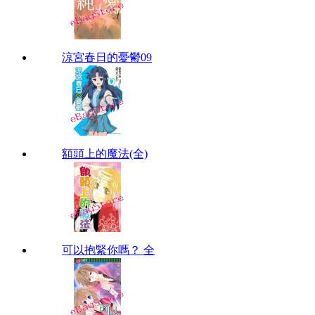
涼宮春日的憂鬱09
額頭上的魔法(全)
可以抱緊你嗎？ 全