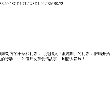
.60 / SGD1.71 / USD1.40 / RMB9.72
凝视着对方的千紘和礼弥， 可是陷入「混沌期」的礼弥， 眼睛开
人的行动……？ 僵尸女孩爱情故事， 剧情大发展！