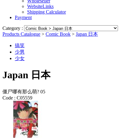
Wholeseller
WebsiteLinks
Shipping Calculator
Payment
Category :
Products Catalogue
>
Comic Book
>
Japan 日本
搞笑
少男
少女
Japan 日本
僵尸哪有那么萌? 05
Code :
C05559