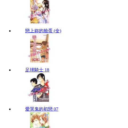
戀上妳的臉蛋 (全)
足球騎士 18
愛哭鬼的初戀 07