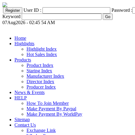
User ID :
Password :
Keyword
07Aug2026 - 02:45 54 AM
Home
Highlights
Highlight Index
Hot Sales Index
Products
Product Index
Staring Index
Manufacturer Index
Director Index
Producer Index
News & Events
HELP
How To Join Member
Make Payment By Paypal
Make Payment By WorldPay
Sitemap
Contact Us
Exchange Link