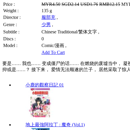
Price :
MYR4.50
SGD2.14
USD1.76
RMB12.15
MYR3
Weight :
135 g
Director :
服部充
,
Genre :
少男
,
Subtitle :
Chinese Traditional/繁体文字 ,
Discs :
0
Model :
Comic/漫画 ,
Add To Cart
要是…… 我也…… 变成僵尸的话…… 在燃烧的废墟当中， 
抑或是……？ 接下来， 爱情无法顺遂的兰子， 居然采取了惊
小鹿的觀察日記 01
地上最強阿拉丁 : 魔奇 (Vol.1)