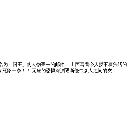
署名为「国王」的人物寄来的邮件， 上面写着令人摸不着头绪的
有死路一条！！ 无底的恐惧深渊逐渐侵蚀众人之间的友