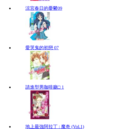
涼宮春日的憂鬱09
愛哭鬼的初戀 07
請進型男咖啡廳□ 1
地上最強阿拉丁 : 魔奇 (Vol.1)