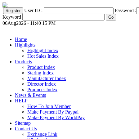
User ID :
Password :
Keyword
06Aug2026 - 11:40 15 PM
Home
Highlights
Highlight Index
Hot Sales Index
Products
Product Index
Staring Index
Manufacturer Index
Director Index
Producer Index
News & Events
HELP
How To Join Member
Make Payment By Paypal
Make Payment By WorldPay
Sitemap
Contact Us
Exchange Link