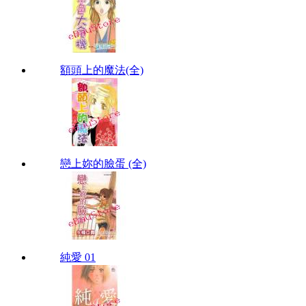
額頭上的魔法(全)
戀上妳的臉蛋 (全)
純愛 01