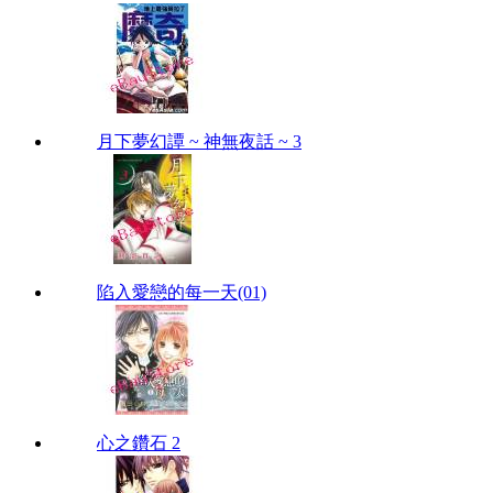
月下夢幻譚 ~ 神無夜話 ~ 3
陷入愛戀的每一天(01)
心之鑽石 2