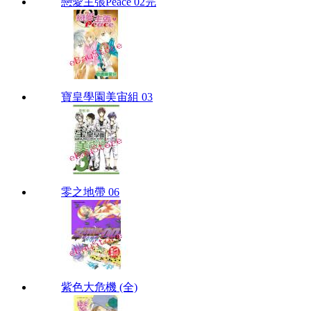
戀愛主張Peace 02完
寶皇學園美宙組 03
零之地帶 06
紫色大危機 (全)