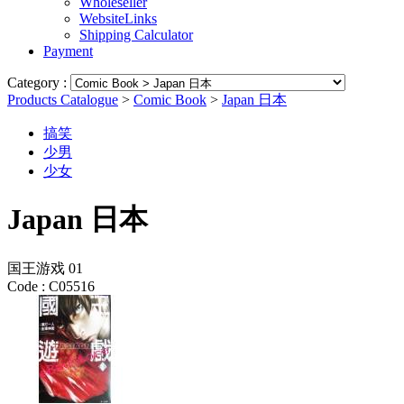
Wholeseller
WebsiteLinks
Shipping Calculator
Payment
Category :
Products Catalogue
>
Comic Book
>
Japan 日本
搞笑
少男
少女
Japan 日本
国王游戏 01
Code :
C05516