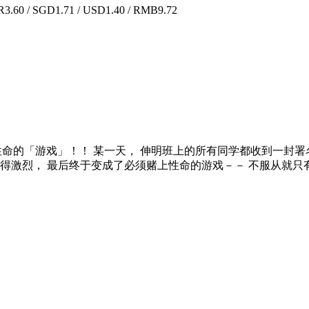
.60 / SGD1.71 / USD1.40 / RMB9.72
上性命的「游戏」！！ 某一天， 伸明班上的所有同学都收到一封
变得激烈， 最后终于变成了必须赌上性命的游戏－－ 不服从就只