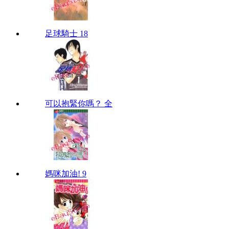
足球騎士 18
可以抱緊你嗎？ 全
媽咪加油! 9