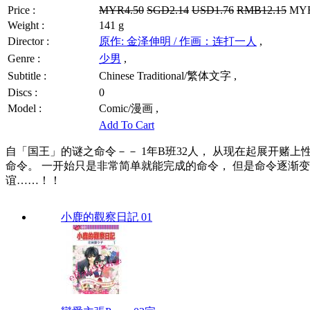
Price :
MYR4.50
SGD2.14
USD1.76
RMB12.15
MYR3
Weight :
141 g
Director :
原作: 金泽伸明 / 作画：连打一人
,
Genre :
少男
,
Subtitle :
Chinese Traditional/繁体文字 ,
Discs :
0
Model :
Comic/漫画 ,
Add To Cart
自「国王」的谜之命令－－ 1年B班32人， 从现在起展开赌
命令。 一开始只是非常简单就能完成的命令， 但是命令逐渐
谊……！！
小鹿的觀察日記 01