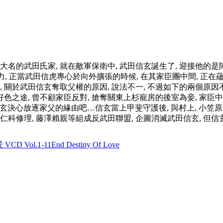
護大名的武田氏家, 就在敵軍保衛中, 武田信玄誕生了, 迎接他的
, 正當武田信虎專心於向外擴張的時候, 在其家臣團中間, 正在蘊
歲, 關於武田信玄奪取父權的原因, 說法不一, 不過如下的兩個原因
是個好色之途, 曾不顧家臣反對, 搶奪關東上杉寵房的後室為妾, 
信玄決心放逐家父的緣由吧…信玄當上甲斐守護後, 與村上, 小笠原兵來將
 仁科修理, 藤澤賴親等組成反武田聯盟, 企圖消滅武田信玄, 但
CD Vol.1-11End Destiny Of Love