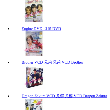
Engine DVD 引擎 DVD
Brother VCD 兄弟 兄弟 VCD Brother
Dragon Zakura VCD 龙樱 龙樱 VCD Dragon Zakura