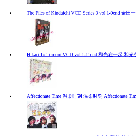
The Files of Kindaichi VCD Series 3 vol.1-9e
Hikari To Tomoni VCD vol.1-11end 和光在一起 和光在一
Affectionate Time 温柔时刻 温柔时刻 Affectionate Tim