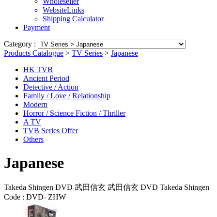
Wholeseller
WebsiteLinks
Shipping Calculator
Payment
Category :
Products Catalogue
>
TV Series
>
Japanese
HK TVB
Ancient Period
Detective / Action
Family / Love / Relationship
Modern
Horror / Science Fiction / Thriller
A TV
TVB Series Offer
Others
Japanese
Takeda Shingen DVD 武田信玄 武田信玄 DVD Takeda Shingen
Code :
DVD- ZHW