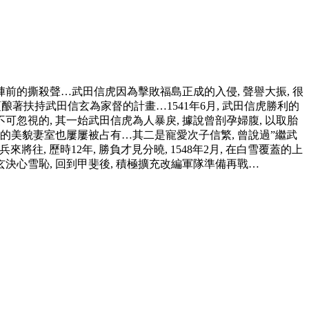
是陣前的撕殺聲…武田信虎因為擊敗福島正成的入侵, 聲譽大振, 很
酿著扶持武田信玄為家督的計畫…1541年6月, 武田信虎勝利的
不可忽視的, 其一始武田信虎為人暴戾, 據說曾剖孕婦腹, 以取胎
家臣中的美貌妻室也屢屢被占有…其二是寵愛次子信繁, 曾說過”繼武
往, 歷時12年, 勝負才見分曉, 1548年2月, 在白雪覆蓋的上
信玄決心雪恥, 回到甲斐後, 積極擴充改編軍隊準備再戰…