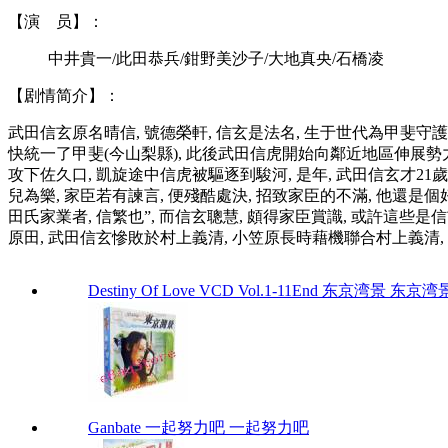
【演 员】：
中井貴一/此田恭兵/鉗野美沙子/大地真央/石橋凌
【剧情简介】：
武田信玄原名晴信, 號德榮軒, 信玄是法名, 生于世代為甲斐守
快統一了甲斐(今山梨縣), 此後武田信虎開始向鄰近地區伸展勢力
攻下佐久口, 凱旋途中信虎被驅逐到駿河, 是年, 武田信玄才21
兒為樂, 家臣若有諫言, 便殘酷處決, 招致家臣的不滿, 他還
田氏家業者, 信繁也”, 而信玄聰慧, 頗得家臣賞識, 或許這些是
原田, 武田信玄慘敗於村上義清, 小笠原長時藉機聯合村上義清,
Destiny Of Love VCD Vol.1-11End 东京湾景 东京湾景 V
Ganbate 一起努力吧 一起努力吧