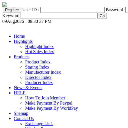
User ID :
Password :
Keyword
09Aug2026 - 09:30 37 PM
Home
Highlights
Highlight Index
Hot Sales Index
Products
Product Index
Staring Index
Manufacturer Index
Director Index
Producer Index
News & Events
HELP
How To Join Member
Make Payment By Paypal
Make Payment By WorldPay
Sitemap
Contact Us
Exchange Link