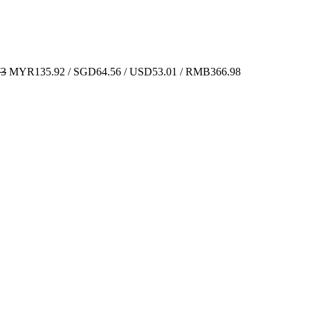
73
MYR135.92 / SGD64.56 / USD53.01 / RMB366.98