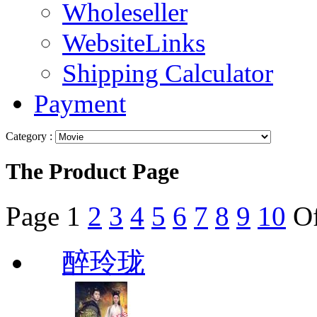
Wholeseller
WebsiteLinks
Shipping Calculator
Payment
Category :
The Product Page
Page
1
2
3
4
5
6
7
8
9
10
O
醉玲珑