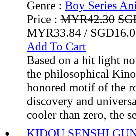
Genre :
Boy Series An
Price :
MYR42.30
SG
MYR33.84 / SGD16.0
Add To Cart
Based on a hit light no
the philosophical Kino
honored motif of the ro
discovery and universa
cooler than zero, the se
KIDOU SENSHI G