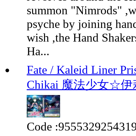
summon "Nimrods" ,we
psyche by joining hands
wish ,the Hand Shakers
Ha...
Fate / Kaleid Liner Pr
Chikai 魔法少女
Code :
955532925431