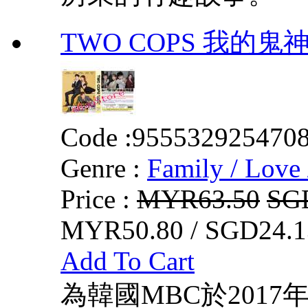
TWO COPS 我的鬼
Code :
955532925470
Genre :
Family / Love 
Price :
MYR63.50
SG
MYR50.80 / SGD24.1
Add To Cart
為韓國MBC於2017