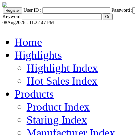
User ID :
Password :
Keyword
08Aug2026 - 11:22 47 PM
Home
Highlights
Highlight Index
Hot Sales Index
Products
Product Index
Staring Index
Manufacturer Index