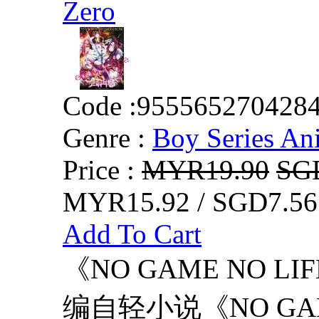
Zero
Code :
955565270428
Genre :
Boy Series An
Price :
MYR19.90
SG
MYR15.92 / SGD7.56
Add To Cart
《NO GAME NO L
编自轻小说《NO GAM