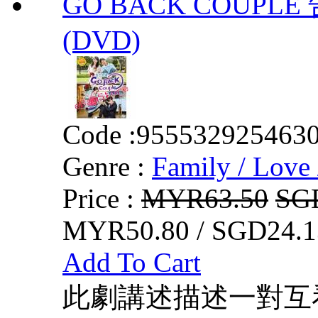
GO BACK COUPLE 
(DVD)
Code :
955532925463
Genre :
Family / Love 
Price :
MYR63.50
SG
MYR50.80 / SGD24.1
Add To Cart
此劇講述描述一對互