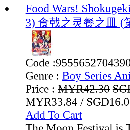
Food Wars! Shokugeki
3) 食戟之灵餐之皿 (
Code :
955565270439
Genre :
Boy Series An
Price :
MYR42.30
SG
MYR33.84 / SGD16.0
Add To Cart
The Moon Festival is 