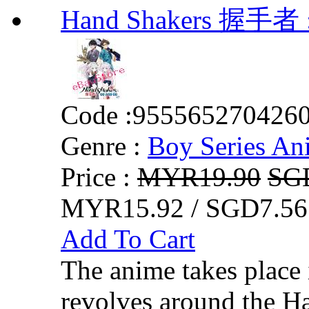
Hand Shakers 握手者 :
Code :
955565270426
Genre :
Boy Series An
Price :
MYR19.90
SG
MYR15.92 / SGD7.56
Add To Cart
The anime takes place
revolves around the H