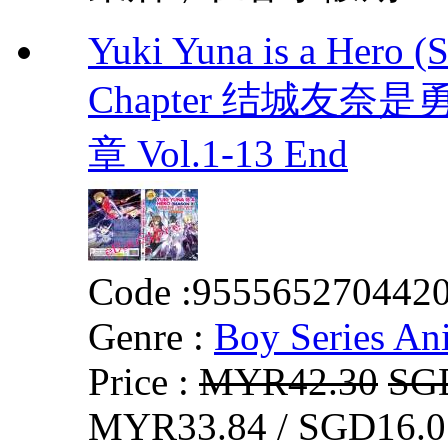
Yuki Yuna is a Hero (
Chapter 结城友奈
章 Vol.1-13 End
Code :
955565270442
Genre :
Boy Series An
Price :
MYR42.30
SG
MYR33.84 / SGD16.0