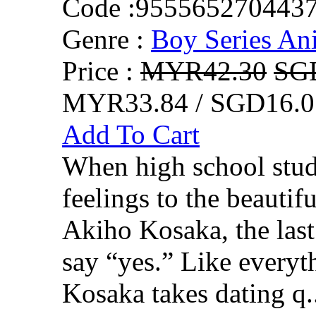
Code :
955565270443
Genre :
Boy Series An
Price :
MYR42.30
SG
MYR33.84 / SGD16.0
Add To Cart
When high school stud
feelings to the beautifu
Akiho Kosaka, the last
say “yes.” Like everythi
Kosaka takes dating q.