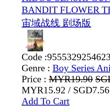
BANDIT FLOWER
宙域战线 剧场版
Code :
955532925462
Genre :
Boy Series An
Price :
MYR19.90
SG
MYR15.92 / SGD7.56
Add To Cart