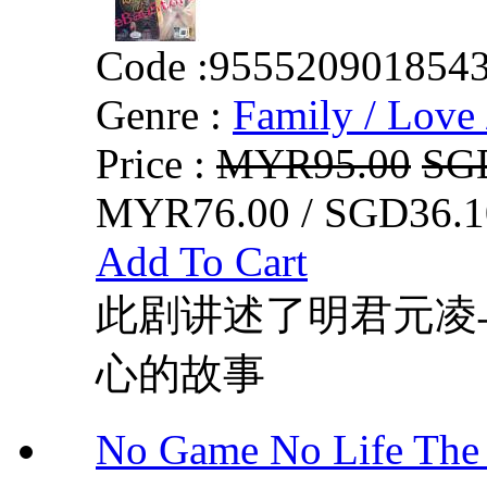
Code :
955520901854
Genre :
Family / Love 
Price :
MYR95.00
SG
MYR76.00 / SGD36.1
Add To Cart
此剧讲述了明君元凌
心的故事
No Game No Life 