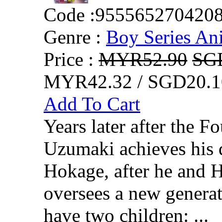
Code :
955565270420
Genre :
Boy Series An
Price :
MYR52.90
SG
MYR42.32 / SGD20.1
Add To Cart
Years later after the F
Uzumaki achieves his 
Hokage, after he and 
oversees a new generat
have two children: ...