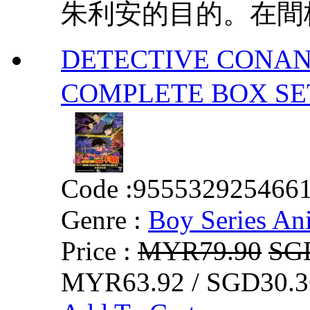
朱利安的目的。在間桐
DETECTIVE CONAN
COMPLETE BOX
Code :
955532925466
Genre :
Boy Series An
Price :
MYR79.90
SG
MYR63.92 / SGD30.3