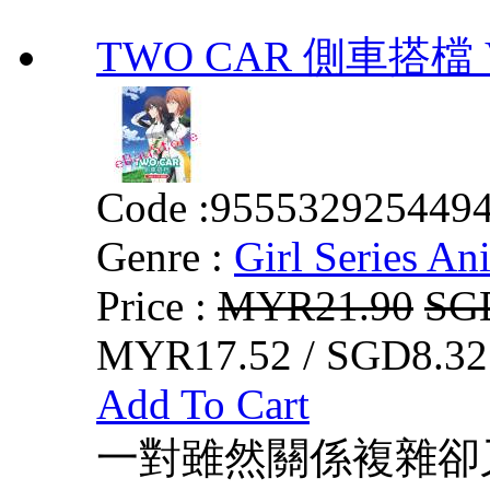
TWO CAR 側車搭檔 VO
Code :
955532925449
Genre :
Girl Series An
Price :
MYR21.90
SG
MYR17.52 / SGD8.32
Add To Cart
一對雖然關係複雜卻