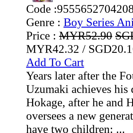
Code :
955565270420
Genre :
Boy Series An
Price :
MYR52.90
SG
MYR42.32 / SGD20.1
Add To Cart
Years later after the F
Uzumaki achieves his 
Hokage, after he and 
oversees a new generat
have two children: ...