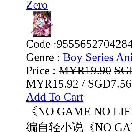
Zero
Code :
955565270428
Genre :
Boy Series An
Price :
MYR19.90
SG
MYR15.92 / SGD7.56
Add To Cart
《NO GAME NO L
编自轻小说《NO GAM