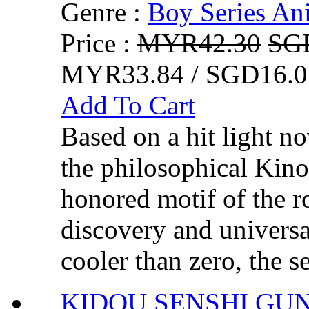
Genre :
Boy Series An
Price :
MYR42.30
SG
MYR33.84 / SGD16.0
Add To Cart
Based on a hit light no
the philosophical Kino
honored motif of the ro
discovery and universa
cooler than zero, the se
KIDOU SENSHI G