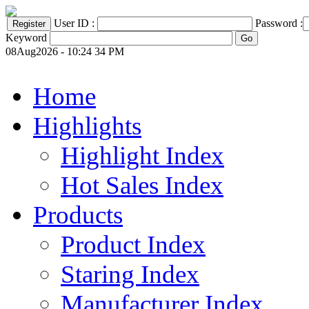
User ID :
Password :
Keyword
08Aug2026 - 10:24 34 PM
Home
Highlights
Highlight Index
Hot Sales Index
Products
Product Index
Staring Index
Manufacturer Index