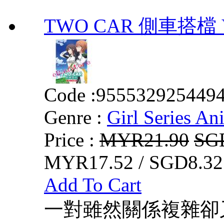
TWO CAR 側車搭檔 VO
Code :
955532925449
Genre :
Girl Series An
Price :
MYR21.90
SG
MYR17.52 / SGD8.32
Add To Cart
一對雖然關係複雜卻