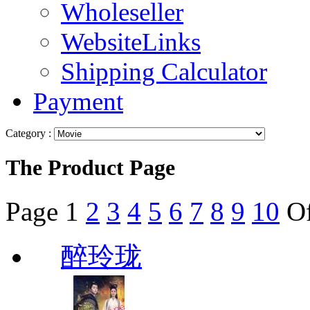
Wholeseller
WebsiteLinks
Shipping Calculator
Payment
Category :
The Product Page
Page
1
2
3
4
5
6
7
8
9
10
O
醉玲珑