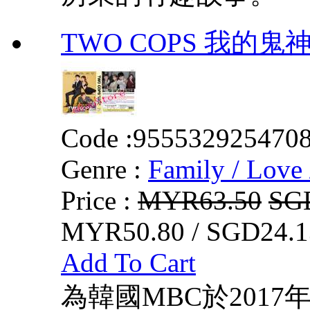
TWO COPS 我的鬼
Code :
955532925470
Genre :
Family / Love 
Price :
MYR63.50
SG
MYR50.80 / SGD24.1
Add To Cart
為韓國MBC於2017