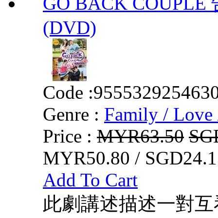
GO BACK COUPLE 
(DVD)
Code :
955532925463
Genre :
Family / Love 
Price :
MYR63.50
SG
MYR50.80 / SGD24.1
Add To Cart
此劇講述描述一對互