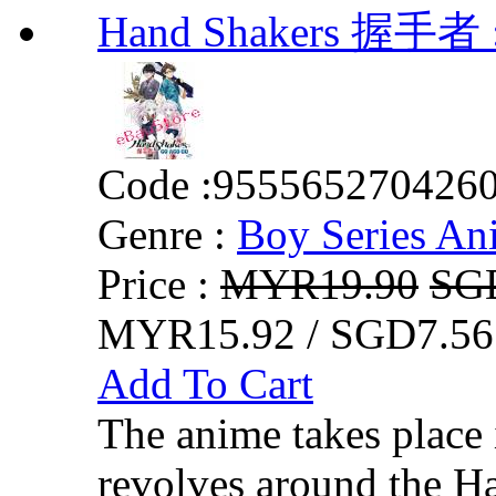
Hand Shakers 握手者 :
Code :
955565270426
Genre :
Boy Series An
Price :
MYR19.90
SG
MYR15.92 / SGD7.56
Add To Cart
The anime takes place
revolves around the H