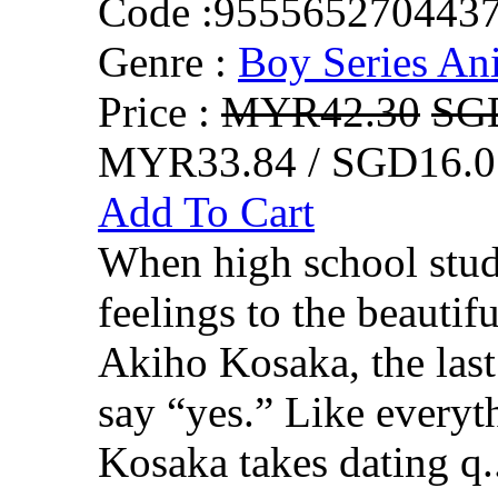
Code :
955565270443
Genre :
Boy Series An
Price :
MYR42.30
SG
MYR33.84 / SGD16.0
Add To Cart
When high school stud
feelings to the beautifu
Akiho Kosaka, the last
say “yes.” Like everythi
Kosaka takes dating q.