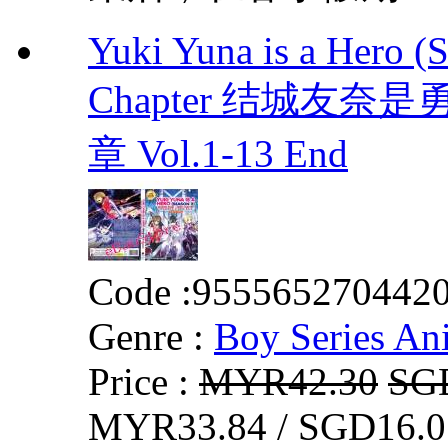
Yuki Yuna is a Hero (
Chapter 结城友奈
章 Vol.1-13 End
Code :
955565270442
Genre :
Boy Series An
Price :
MYR42.30
SG
MYR33.84 / SGD16.0