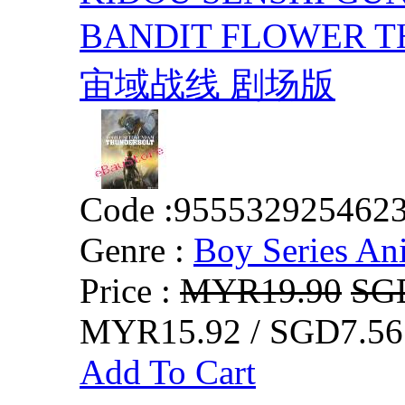
BANDIT FLOWER
宙域战线 剧场版
Code :
955532925462
Genre :
Boy Series An
Price :
MYR19.90
SG
MYR15.92 / SGD7.56
Add To Cart