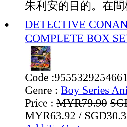
朱利安的目的。在間桐
DETECTIVE CONAN
COMPLETE BOX
Code :
955532925466
Genre :
Boy Series An
Price :
MYR79.90
SG
MYR63.92 / SGD30.3