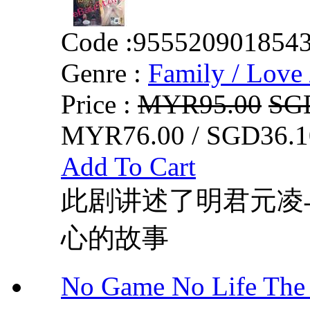
Code :
955520901854
Genre :
Family / Love 
Price :
MYR95.00
SG
MYR76.00 / SGD36.1
Add To Cart
此剧讲述了明君元凌
心的故事
No Game No Life 