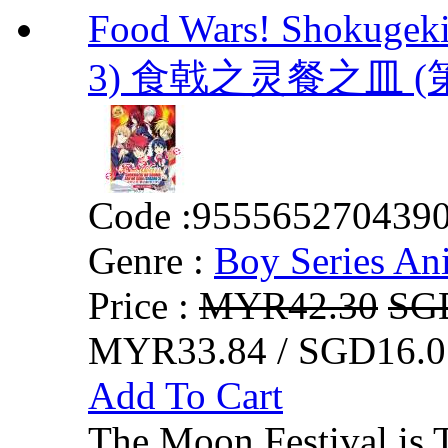
Food Wars! Shokugeki
3) 食戟之灵餐之皿 (
Code :
955565270439
Genre :
Boy Series An
Price :
MYR42.30
SG
MYR33.84 / SGD16.0
Add To Cart
The Moon Festival is 