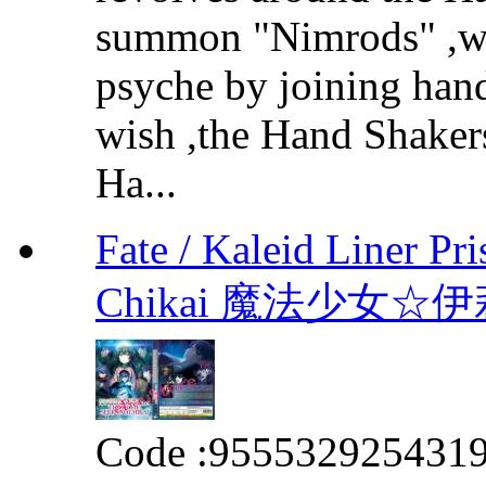
summon "Nimrods" ,we
psyche by joining hands
wish ,the Hand Shakers
Ha...
Fate / Kaleid Liner Pr
Chikai 魔法少女
Code :
955532925431