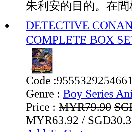
朱利安的目的。在間桐
DETECTIVE CONAN
COMPLETE BOX
Code :
955532925466
Genre :
Boy Series An
Price :
MYR79.90
SG
MYR63.92 / SGD30.3