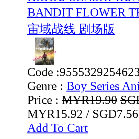
BANDIT FLOWER
宙域战线 剧场版
Code :
955532925462
Genre :
Boy Series An
Price :
MYR19.90
SG
MYR15.92 / SGD7.56
Add To Cart