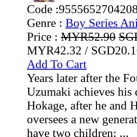
Code :
955565270420
Genre :
Boy Series An
Price :
MYR52.90
SG
MYR42.32 / SGD20.1
Add To Cart
Years later after the F
Uzumaki achieves his 
Hokage, after he and 
oversees a new generat
have two children: ...