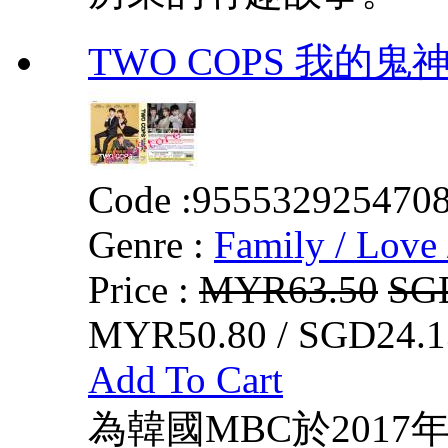
TWO COPS 我的鬼
Code :
955532925470
Genre :
Family / Love 
Price :
MYR63.50
SG
MYR50.80 / SGD24.1
Add To Cart
為韓國MBC於2017