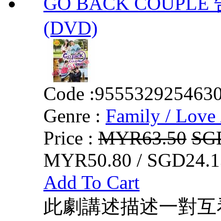
GO BACK COUPLE 
(DVD)
Code :
955532925463
Genre :
Family / Love 
Price :
MYR63.50
SG
MYR50.80 / SGD24.1
Add To Cart
此劇講述描述一對互