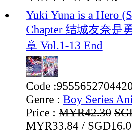
Yuki Yuna is a Hero (
Chapter 结城友奈
章 Vol.1-13 End
Code :
955565270442
Genre :
Boy Series An
Price :
MYR42.30
SG
MYR33.84 / SGD16.0