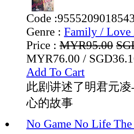
Code :
955520901854
Genre :
Family / Love 
Price :
MYR95.00
SG
MYR76.00 / SGD36.1
Add To Cart
此剧讲述了明君元凌
心的故事
No Game No Life 