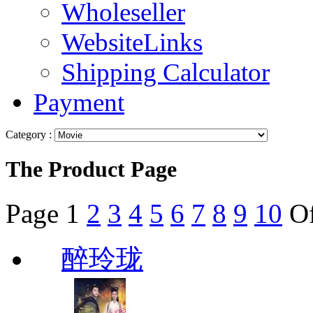
Wholeseller
WebsiteLinks
Shipping Calculator
Payment
Category :
The Product Page
Page
1
2
3
4
5
6
7
8
9
10
O
醉玲珑