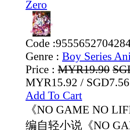
Zero
Code :
955565270428
Genre :
Boy Series An
Price :
MYR19.90
SG
MYR15.92 / SGD7.56
Add To Cart
《NO GAME NO L
编自轻小说《NO GAM