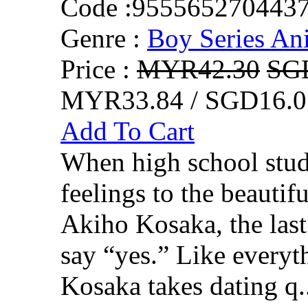
Code :
955565270443
Genre :
Boy Series An
Price :
MYR42.30
SG
MYR33.84 / SGD16.0
Add To Cart
When high school stud
feelings to the beautifu
Akiho Kosaka, the last
say “yes.” Like everythi
Kosaka takes dating q.