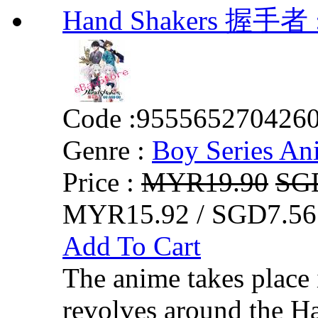
Hand Shakers 握手者 :
Code :
955565270426
Genre :
Boy Series An
Price :
MYR19.90
SG
MYR15.92 / SGD7.56
Add To Cart
The anime takes place
revolves around the H