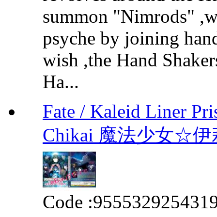
summon "Nimrods" ,we
psyche by joining hands
wish ,the Hand Shakers
Ha...
Fate / Kaleid Liner Pr
Chikai 魔法少女
Code :
955532925431