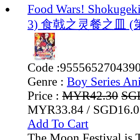
Food Wars! Shokugeki
3) 食戟之灵餐之皿 (
Code :
955565270439
Genre :
Boy Series An
Price :
MYR42.30
SG
MYR33.84 / SGD16.0
Add To Cart
The Moon Festival is 