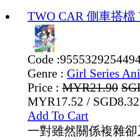
TWO CAR 側車搭檔 VO
Code :
955532925449
Genre :
Girl Series An
Price :
MYR21.90
SG
MYR17.52 / SGD8.32
Add To Cart
一對雖然關係複雜卻