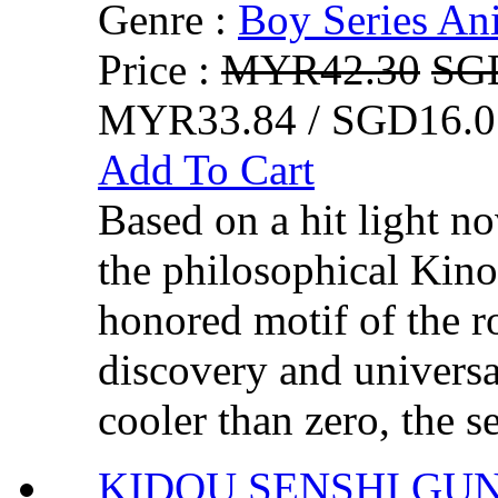
Genre :
Boy Series An
Price :
MYR42.30
SG
MYR33.84 / SGD16.0
Add To Cart
Based on a hit light no
the philosophical Kino
honored motif of the ro
discovery and universa
cooler than zero, the se
KIDOU SENSHI G