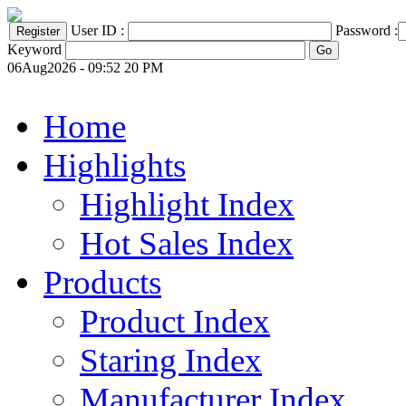
User ID :
Password :
Keyword
06Aug2026 - 09:52 20 PM
Home
Highlights
Highlight Index
Hot Sales Index
Products
Product Index
Staring Index
Manufacturer Index