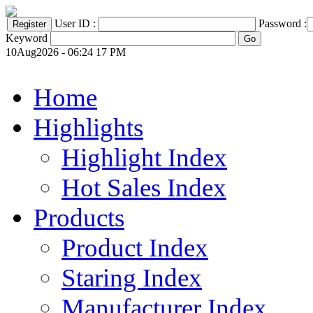
User ID :
Password :
Keyword
10Aug2026 - 06:24 17 PM
Home
Highlights
Highlight Index
Hot Sales Index
Products
Product Index
Staring Index
Manufacturer Index