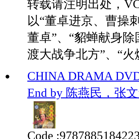
转载请注明出处，VCDD
以“董卓进京、曹操
董卓”、“貂蝉献身除
渡大战争北方”、“火烧
CHINA DRAMA DV
End by 陈燕民，张文
Code :
978788518422