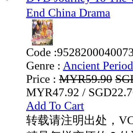
End China Drama
Code :
952820004007
Genre :
Ancient Perio
Price :
MYR59.90
SG
MYR47.92 / SGD22.7
Add To Cart
转载请注明出处，VCDD