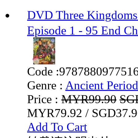
DVD Three Kingdom
Episode 1 - 95 End C
Code :
978788097751
Genre :
Ancient Perio
Price :
MYR99.90
SG
MYR79.92 / SGD37.9
Add To Cart