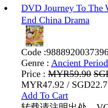
DVD Journey To The
End China Drama
Code :
988892003739
Genre :
Ancient Perio
Price :
MYR59.90
SG
MYR47.92 / SGD22.7
Add To Cart
转载请注明出处，VCDD