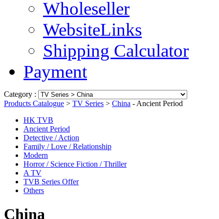
Wholeseller
WebsiteLinks
Shipping Calculator
Payment
Category :
Products Catalogue
>
TV Series
>
China
- Ancient Period
HK TVB
Ancient Period
Detective / Action
Family / Love / Relationship
Modern
Horror / Science Fiction / Thriller
A TV
TVB Series Offer
Others
China