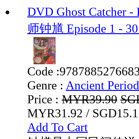
DVD Ghost Catcher -
师钟馗 Episode 1 - 30
Code :
978788527668
Genre :
Ancient Perio
Price :
MYR39.90
SG
MYR31.92 / SGD15.1
Add To Cart