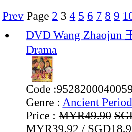
Prev
Page
2
3
4
5
6
7
8
9
1
DVD Wang Zhaojun 王
Drama
Code :
952820004005
Genre :
Ancient Perio
Price :
MYR49.90
SG
MYR39.92 / SGD18.9