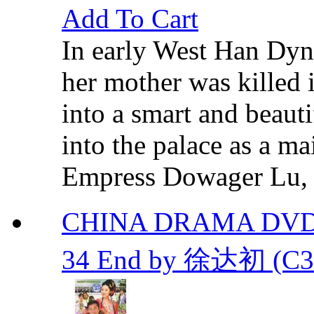
Add To Cart
In early West Han Dyn
her mother was killed 
into a smart and beau
into the palace as a ma
Empress Dowager Lu, w
CHINA DRAMA DV
34 End by 徐达初 (C3