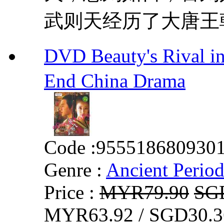
武则天经历了大唐王朝
DVD Beauty's Rival 
End China Drama
Code :
955518680930
Genre :
Ancient Perio
Price :
MYR79.90
SG
MYR63.92 / SGD30.3